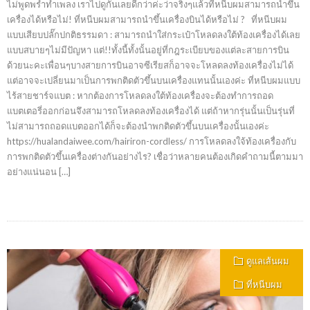
ไม่พูดพร่ำทำเพลง เราไปดูกันเลยดีกว่าค่ะว่าจริงๆแล้วที่หนีบผมสามารถนำขึ้น
เครื่องได้หรือไม่! ที่หนีบผมสามารถนำขึ้นเครื่องบินได้หรือไม่ ? ที่หนีบผม
แบบเสียบปลั๊กปกติธรรมดา : สามารถนำใส่กระเป๋าโหลดลงใต้ท้องเครื่องได้เลย
แบบสบายๆไม่มีปัญหา แต่!!ทั้งนี้ทั้งนั้นอยู่ที่กฎระเบียบของแต่ละสายการบิน
ด้วยนะคะเพื่อนๆบางสายการบินอาจซีเรียสก็อาจจะโหลดลงท้องเครื่องไม่ได้
แต่อาจจะเปลี่ยนมาเป็นการพกติดตัวขึ้นบนเครื่องแทนนั้นเองค่ะ ที่หนีบผมแบบ
ไร้สายชาร์จแบต : หากต้องการโหลดลงใต้ท้องเครื่องจะต้องทำการถอด
แบตเตอรี่ออกก่อนจึงสามารถโหลดลงท้องเครื่องได้ แต่ถ้าหากรุ่นนั้นเป็นรุ่นที่
ไม่สามารถถอดแบตออกได้ก็จะต้องนำพกติดตัวขึ้นบนเครื่องนั้นเองค่ะ
https://hualandaiwee.com/hairiron-cordless/ การโหลดลงใจ้ท้องเครื่องกับ
การพกติดตัวขึ้นเครื่องต่างกันอย่างไร? เชื่อว่าหลายคนต้องเกิดคำถามนี้ตามมา
อย่างแน่นอน […]
ดูแลเส้นผม
ที่หนีบผม