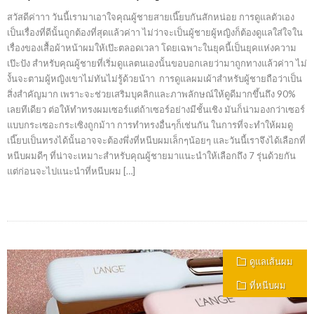
สวัสดีค่าาา วันนี้เรามาเอาใจคุณผู้ชายสายเนี๊ยบกันสักหน่อย การดูแลตัวเอง
เป็นเรื่องที่ดีนั้นถูกต้องที่สุดแล้วค่าา ไม่ว่าจะเป็นผู้ชายผู้หญิงก็ต้องดูแลใส่ใจใน
เรื่องของเสื้อผ้าหน้าผมให้เป๊ะตลอดเวลา โดยเฉพาะในยุคนี้เป็นยุคเเห่งความ
เป๊ะปัง สำหรับคุณผู้ชายที่เริ่มดูแลตนเองนั้นขอบอกเลยว่ามาถูกทางแล้วค่าา ไม่
งั้นจะตามผู้หญิงเขาไม่ทันไม่รู้ด้วยน้าา การดูแลผมเผ้าสำหรับผู้ชายถือว่าเป็น
สิ่งสำคัญมาก เพราะจะช่วยเสริมบุคลิกและภาพลักษณ์ให้ดูดีมากขึ้นถึง 90%
เลยทีเดียว ต่อให้ทำทรงผมเซอร์แต่ถ้าเซอร์อย่างมีชั้นเชิง มันก็น่ามองกว่าเซอร์
แบบกระเซอะกระเซิงถูกม้าา การทำทรงอื่นๆก็เช่นกัน ในการที่จะทำให้ผมดู
เนี๊ยบเป็นทรงได้นั้นอาจจะต้องพึ่งที่หนีบผมเล็กๆน้อยๆ และวันนี้เราจึงได้เลือกที่
หนีบผมดีๆ ที่น่าจะเหมาะสำหรับคุณผู้ชายมาแนะนำให้เลือกถึง 7 รุ่นด้วยกัน
แต่ก่อนจะไปแนะนำที่หนีบผม […]
ดูแลเส้นผม
ที่หนีบผม