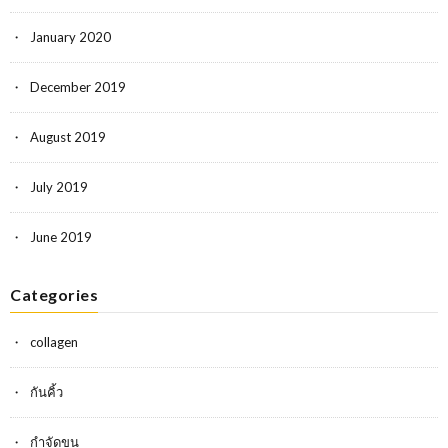
January 2020
December 2019
August 2019
July 2019
June 2019
Categories
collagen
กันคิ้ว
กำจัดขน