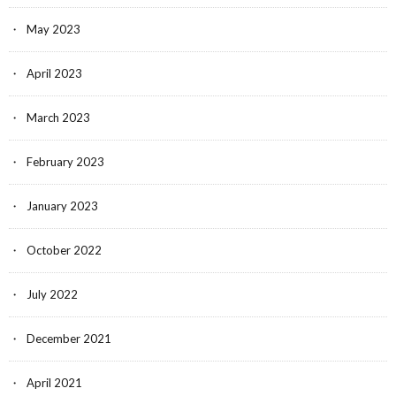
May 2023
April 2023
March 2023
February 2023
January 2023
October 2022
July 2022
December 2021
April 2021