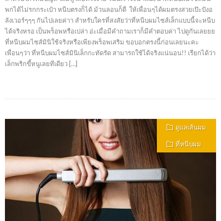
พกได้ไม่รกกระเป๋า หนีบตรงก็ได้ ม้วนลอนก็ดี ให้เพื่อนๆได้ผมตรงสวยเป๊ะปังอ
ลังเวอร์ๆๆๆ กันไปเลยค่าา สำหรับใครที่สงสัยว่าที่หนีบผมไซส์เล็กแบบนี้จะหนีบ
ได้จริงหรอ เป็นพร็อพหรือเปล่า อ่ะเมื่อมีคำถามเราก็มีคำตอบค่า ไปดูกันเลยยย
ที่หนีบผมไซส์มินิใช้จริงหรือเพียงพร็อพเสริม ขอบอกตรงนี้ก่อนเลยนะคะ
เพื่อนๆว่า ที่หนีบผมไซส์มินิเล็กกะทัดรัด สามารถใช้ได้จริงแน่นอน!! เรียกได้ว่า
เล็กพริกขี้หนูเลยทีเดียว […]
ดูแลเส้นผม
ที่หนีบผม