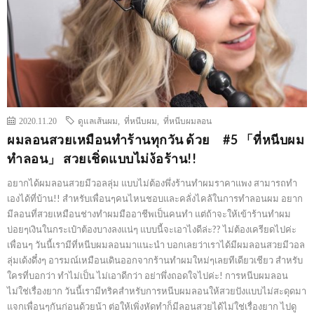
2020.11.20
ดูแลเส้นผม
,
ที่หนีบผม
,
ที่หนีบผมลอน
ผมลอนสวยเหมือนทำร้านทุกวัน ด้วย #5 「ที่หนีบผม
ทำลอน」 สวยเชิ่ดแบบไม่ง้อร้าน!!
อยากได้ผมลอนสวยมีวอลลุ่ม แบบไม่ต้องพึ่งร้านทำผมราคาแพง สามารถทำ
เองได้ที่บ้าน!! สำหรับเพื่อนๆคนไหนชอบและคลั่งไคล้ในการทำลอนผม อยาก
มีลอนที่สวยเหมือนช่างทำผมมืออาชีพเป็นคนทำ แต่ถ้าจะให้เข้าร้านทำผม
บ่อยๆเงินในกระเป๋าต้องบางลงแน่ๆ แบบนี้จะเอาไงดีล่ะ?? ไม่ต้องเครียดไปค่ะ
เพื่อนๆ วันนี้เรามีที่หนีบผมลอนมาแนะนำ บอกเลยว่าเราได้มีผมลอนสวยมีวอล
ลุ่มเด้งดึ๋งๆ อารมณ์เหมือนเดินออกจากร้านทำผมใหม่ๆเลยทีเดียวเชียว สำหรับ
ใครที่บอกว่า ทำไม่เป็น ไม่เอาดีกว่า อย่าพึ่งถอดใจไปค่ะ! การหนีบผมลอน
ไม่ใช่เรื่องยาก วันนี้เรามีทริคสำหรับการหนีบผมลอนให้สวยปังแบบไม่สะดุดมา
แจกเพื่อนๆกันก่อนด้วยน้า ต่อให้เพิ่งหัดทำก็มีลอนสวยได้ไม่ใช่เรื่องยาก ไปดู