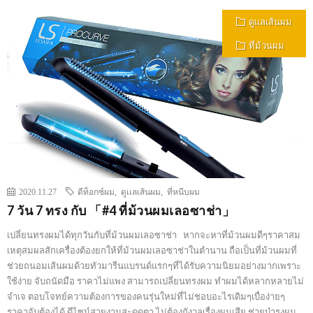
ดูแลเส้นผม
ที่ม้วนผม
2020.11.27
ดีท็อกซ์ผม
,
ดูเเลเส้นผม
,
ที่หนีบผม
7 วัน 7 ทรง กับ 「#4 ที่ม้วนผมเลอซาช่า」
เปลี่ยนทรงผมได้ทุกวันกับที่ม้วนผมเลอซาช่า หากจะหาที่ม้วนผมดีๆราคาสม
เหตุสมผลสักเครื่องต้องยกให้ที่ม้วนผมเลอซาช่าในตำนาน ถือเป็นที่ม้วนผมที่
ช่วยถนอมเส้นผมด้วยทัวมารีนแบรนด์แรกๆที่ได้รับความนิยมอย่างมากเพราะ
ใช้ง่าย จับถนัดมือ ราคาไม่แพง สามารถเปลี่ยนทรงผม ทำผมได้หลากหลายไม่
จำเจ ตอบโจทย์ความต้องการของคนรุ่นใหม่ที่ไม่ชอบอะไรเดิมๆเบื่อง่ายๆ
ราคาจับต้องได้ ดีไซน์สวยงามสะดุดตา ไม่ต้องกังวลเรื่องผมเสีย ช่วยบำรุงผม