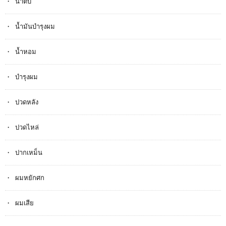
น้ำตบ
น้ำมันบำรุงผม
น้ำหอม
บำรุงผม
ปวดหลัง
ปวดไหล่
ปากเหม็น
ผมหยักศก
ผมเสีย