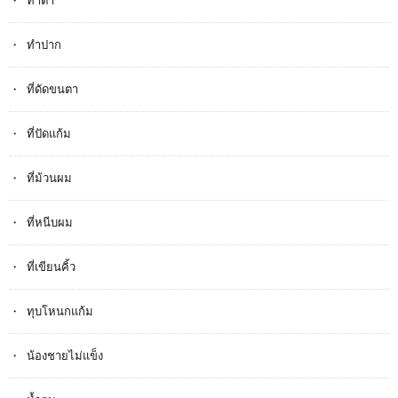
ทำตา
ทำปาก
ที่ดัดขนตา
ที่ปัดแก้ม
ที่ม้วนผม
ที่หนีบผม
ที่เขียนคิ้ว
ทุบโหนกแก้ม
น้องชายไม่แข็ง