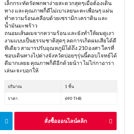
เล็กกระทัดรัดพกพาง่ายสะดวกสุดๆเมื่อต้องเดิน
ทาง และคุณภาพก็ดีไม่เบาเลยนะคะเพื่อนๆ แผ่น
ทำความร้อนเคลือบด้วยเซรามิก เคราติน และ
น้ำมันมะพร้าว
ถนอมเส้นผมจากความร้อน และยังทำให้ผมดูเงา
งามแบบเป็นธรรมชาติสุดๆ ลดการเกิดผมเสียได้ดี
ทีเดียว สามารปรับอุณหภูมิได้ถึง 210 องศา ใครที่
ชอบเดินทางไปต่างจังหวัดบ่อยๆรุ่นนี้ตอบโจทย์ได้
ดีมากเลยย คุณภาพก็ดีอีกด้วยน้าา ไม่ไก่กาอารา
เล่นะจะบอกให้
ปริมาณ
1 ชิ้น
ราคา
690 THB
สั่งซื้อออนไลน์คลิก