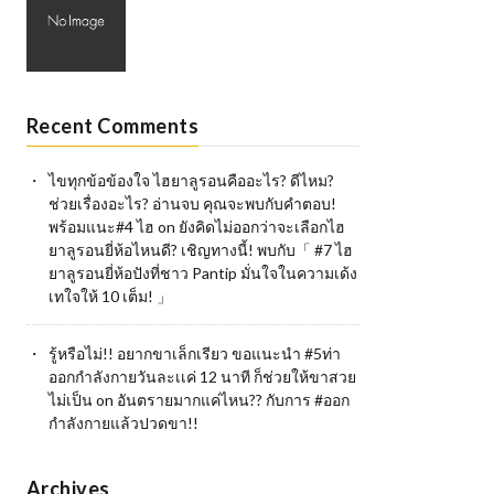
Recent Comments
ไขทุกข้อข้องใจ ไฮยาลูรอนคืออะไร? ดีไหม?
ช่วยเรื่องอะไร? อ่านจบ คุณจะพบกับคำตอบ!
พร้อมแนะ#4 ไฮ
on
ยังคิดไม่ออกว่าจะเลือกไฮ
ยาลูรอนยี่ห้อไหนดี? เชิญทางนี้! พบกับ「 #7 ไฮ
ยาลูรอนยี่ห้อปังที่ชาว Pantip มั่นใจในความเด้ง
เทใจให้ 10 เต็ม! 」
รู้หรือไม่!! อยากขาเล็กเรียว ขอแนะนำ #5ท่า
ออกกำลังกายวันละเเค่ 12 นาที ก็ช่วยให้ขาสวย
ไม่เป็น
on
อันตรายมากแค่ไหน?? กับการ #ออก
กำลังกายแล้วปวดขา!!
Archives