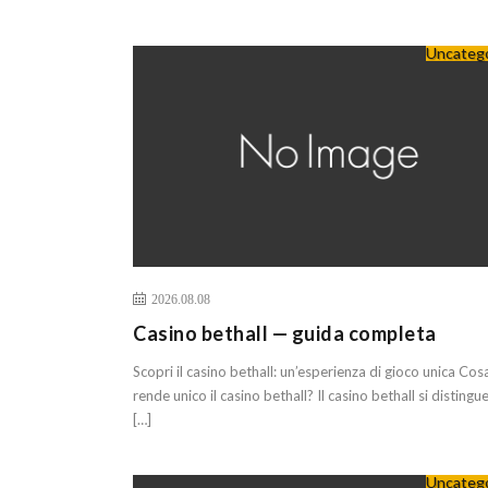
Uncatego
2026.08.08
Casino bethall — guida completa
Scopri il casino bethall: un’esperienza di gioco unica Cos
rende unico il casino bethall? Il casino bethall si distingu
[…]
Uncatego