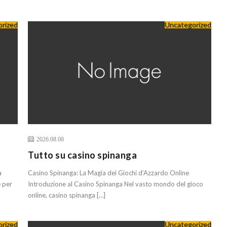
rized
Uncategorized
2026.08.08
Tutto su casino spinanga
a
Casino Spinanga: La Magia dei Giochi d’Azzardo Online
e per
Introduzione al Casino Spinanga Nel vasto mondo del gioco
online, casino spinanga […]
rized
Uncategorized