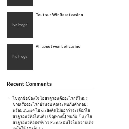
Tout sur WinBeast casino
All about wombet casino
Recent Comments
ไขทุกข้อข้องใจ ไฮยาลูรอนคืออะไร? ดีไหม?
ช่วยเรื่องอะไร? อ่านจบ คุณจะพบกับคำตอบ!
พร้อมแนะ#4 ไฮ
on
ยังคิดไม่ออกว่าจะเลือกไฮ
ยาลูรอนยี่ห้อไหนดี? เชิญทางนี้! พบกับ「 #7 ไฮ
ยาลูรอนยี่ห้อปังที่ชาว Pantip มั่นใจในความเด้ง
เทใจให้ 10 เต็ม! 」