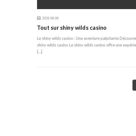
2026.08.08
Tout sur shiny wilds casino
Le shiny wilds casino : Une aventure palpitante Découve
shiny wilds casino Le shiny wilds casino offre une expéri
[…]