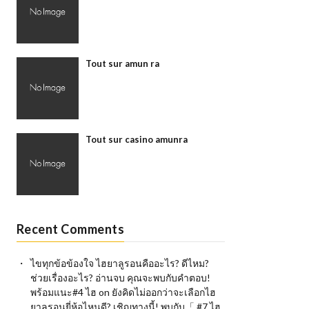
Tout sur amun ra
Tout sur casino amunra
Recent Comments
ไขทุกข้อข้องใจ ไฮยาลูรอนคืออะไร? ดีไหม?
ช่วยเรื่องอะไร? อ่านจบ คุณจะพบกับคำตอบ!
พร้อมแนะ#4 ไฮ
on
ยังคิดไม่ออกว่าจะเลือกไฮ
ยาลูรอนยี่ห้อไหนดี? เชิญทางนี้! พบกับ「 #7 ไฮ