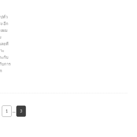
ปทั่ว
ง อีก
ทรงผม
ม
เลยที
ราะ
าะกับ
กับการ
ัก
1
…
3