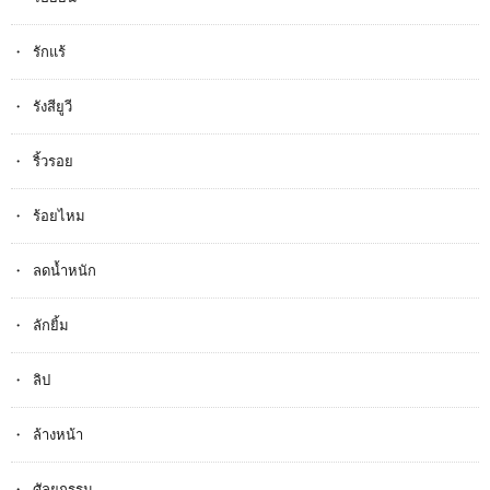
รักแร้
รังสียูวี
ริ้วรอย
ร้อยไหม
ลดน้ำหนัก
ลักยิ้ม
ลิป
ล้างหน้า
ศัลยกรรม