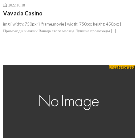
2022.10.18
Vavada Casino
img { width: 750px; } iframe.movie { width: 750px; height: 450px; }
Промокоды и акции Вавада этого месяца Лучшие промокоды […]
Uncategorized