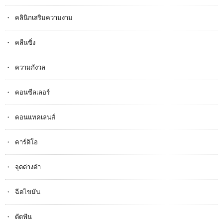
คลินิกเสริมความงาม
คลีนซิ่ง
ความกังวล
คอนซีลเลอร์
คอนแทคเลนส์
คาร์ดิโอ
จุดด่างดำ
ฉีดไขมัน
ดัดฟัน