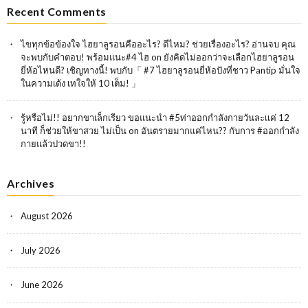
Recent Comments
ไขทุกข้อข้องใจ ไฮยาลูรอนคืออะไร? ดีไหม? ช่วยเรื่องอะไร? อ่านจบ คุณ
จะพบกับคำตอบ! พร้อมแนะ#4 ไฮ
on
ยังคิดไม่ออกว่าจะเลือกไฮยาลูรอน
ยี่ห้อไหนดี? เชิญทางนี้! พบกับ「 #7 ไฮยาลูรอนยี่ห้อปังที่ชาว Pantip มั่นใจ
ในความเด้ง เทใจให้ 10 เต็ม! 」
รู้หรือไม่!! อยากขาเล็กเรียว ขอแนะนำ #5ท่าออกกำลังกายวันละเเค่ 12
นาที ก็ช่วยให้ขาสวย ไม่เป็น
on
อันตรายมากแค่ไหน?? กับการ #ออกกำลัง
กายแล้วปวดขา!!
Archives
August 2026
July 2026
June 2026