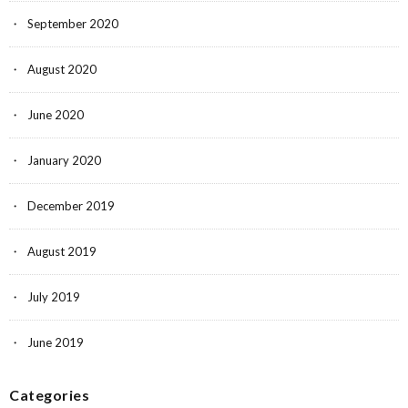
September 2020
August 2020
June 2020
January 2020
December 2019
August 2019
July 2019
June 2019
Categories