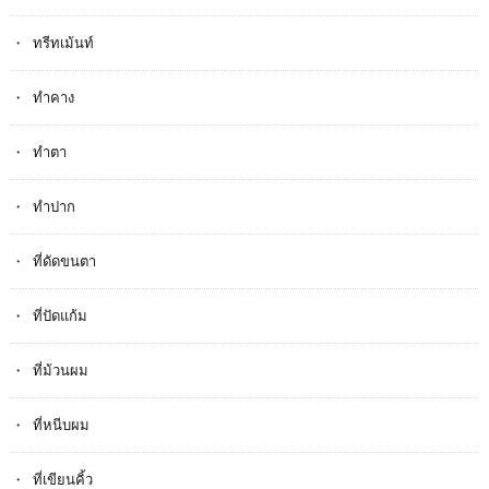
ทรีทเม้นท์
ทำคาง
ทำตา
ทำปาก
ที่ดัดขนตา
ที่ปัดแก้ม
ที่ม้วนผม
ที่หนีบผม
ที่เขียนคิ้ว