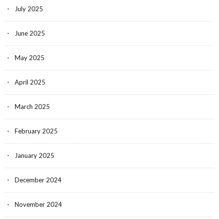
July 2025
June 2025
May 2025
April 2025
March 2025
February 2025
January 2025
December 2024
November 2024