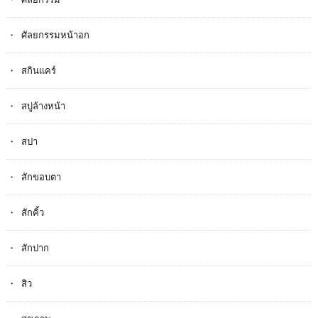
ศัลยกรรมหน้าอก
สกินแคร์
สบู่ล้างหน้า
สปา
สักขอบตา
สักคิ้ว
สักปาก
สิว