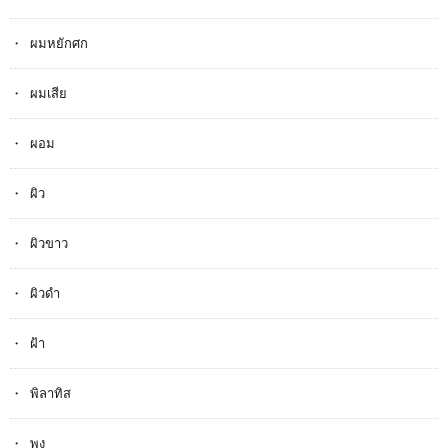
ผมหยักศก
ผมเสีย
ผอม
ผิว
ผิวขาว
ผิวดำ
ฝ้า
พิลาทิส
พุง