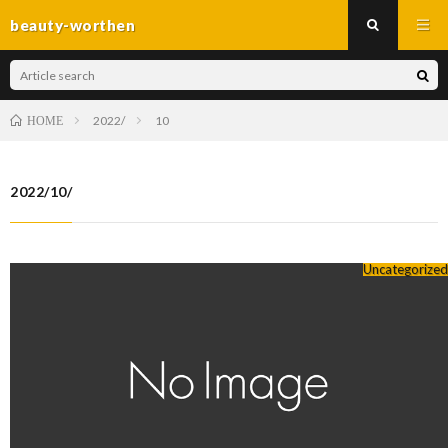
beauty-worthen
2022/
10
HOME
2022/10/
Uncategorized