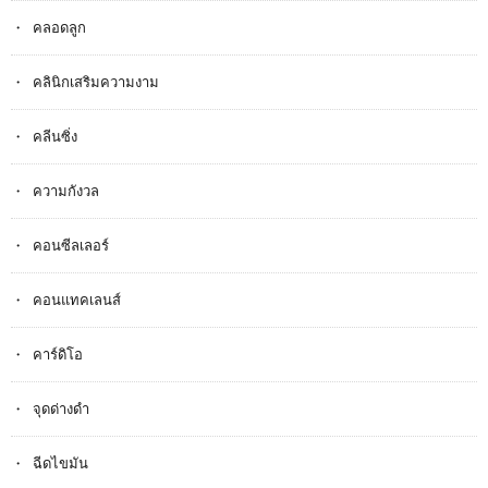
คลอดลูก
คลินิกเสริมความงาม
คลีนซิ่ง
ความกังวล
คอนซีลเลอร์
คอนแทคเลนส์
คาร์ดิโอ
จุดด่างดำ
ฉีดไขมัน