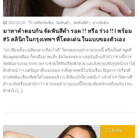
2021.03.10
คลินิกจัดฟัน
,
จัดฟันดำ
,
จัดฟันสีดำ
,
ยางจัดฟัน
มาหาคำตอบกัน จัดฟันสีดำ รอด !! หรือ ร่วง !! l พร้อม
#5 คลินิกในกรุงเทพฯ ที่โดดเด่น ในแบบของตัวเอง
“แก เดือนนี้จะเปลี่ยนยาง สีอะไรดี” ใครเคยเจอคำถามแบบนี้ หรือเป็นคำพูดที่
ต้องพูดทุกเดือน ก็ยกมือมาซะดีๆ ฮัลโหลลลล มาเจอกันอีกเเล้วน้าา ช่วงนี้การ
จัดฟันมาเเรงมากกก เพราะช่วยให้ฟันเรียงตัวสวย เเละยังช่วยปรับรูปหน้าเราได้
อีกด้วยน้าาา เเต่ปัญหาที่เจอบ่อยมากที่สุด คงหนีไม่พ้นเรื่อง ปัญหาการเรื่องสี
ยางจัดฟัน เลือกสีสดใสไปหมดเเล้ววว สีเดิมๆก็เบื่อ เเต่เอ๊ะ!! เเล้วถ้าเราใส่ยางสี
ดำ จะปังหรือเปล่าน้าาาา หากเจอคำถามแบบนี้ก็คงจะคิดหนักเหมือนกันว่าจะ
ทำยังไง […]
ดัดฟัน