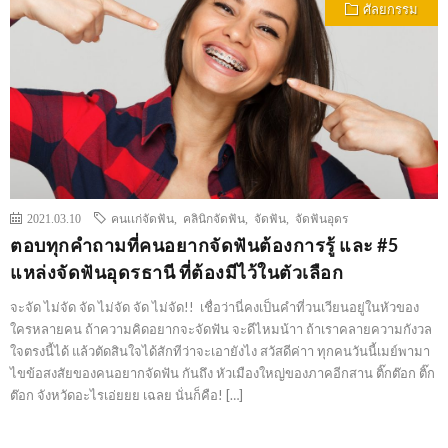
ศัลยกรรม
2021.03.10
คนเเก่จัดฟัน
,
คลินิกจัดฟัน
,
จัดฟัน
,
จัดฟันอุดร
ตอบทุกคำถามที่คนอยากจัดฟันต้องการรู้ และ #5
แหล่งจัดฟันอุดรธานี ที่ต้องมีไว้ในตัวเลือก
จะจัด ไม่จัด จัด ไม่จัด จัด ไม่จัด!! เชื่อว่านี่คงเป็นคำที่วนเวียนอยู่ในหัวของ
ใครหลายคน ถ้าความคิดอยากจะจัดฟัน จะดีไหมน้าา ถ้าเราคลายความกังวล
ใจตรงนี้ได้ แล้วตัดสินใจได้สักทีว่าจะเอายังไง สวัสดีค่าา ทุกคนวันนี้เมย์พามา
ไขข้อสงสัยของคนอยากจัดฟัน กันถึง หัวเมืองใหญ่ของภาคอีกสาน ติ๊กต๊อก ติ๊ก
ต๊อก จังหวัดอะไรเอ่ยยย เฉลย นั่นก็คือ! […]