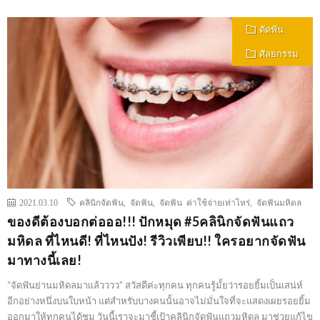
ดัดฟัน
ศัลยกรรม
2021.03.10
คลินิกจัดฟัน
,
จัดฟัน
,
จัดฟัน ค่าใช้จ่ายเท่าไหร่
,
จัดฟันมหิดล
ของดีต้องบอกต่อออ!!! ปักหมุด #5คลินิกจัดฟันแถว
มหิดล ที่ไหนดี! ที่ไหนปัง! รีวิวเพียบ!! ใครอยากจัดฟัน
มาทางนี้เลย!
“จัดฟันย่านมหิดลมาเเล้วววว” สวัสดีค่ะทุกคน ทุกคนรู้มั้ยว่ารอยยิ้มเป็นเสน่ห์
อีกอย่างหนึ่งบนใบหน้า แต่สำหรับบางคนนั้นอาจไม่มั่นใจที่จะแสดงเผยรอยยิ้ม
ออกมาให้ทุกคนได้ชม วันนี้เราจะมาชี้เป้าคลินิกจัดฟันแถวมหิดล มาช่วยแก้ไข