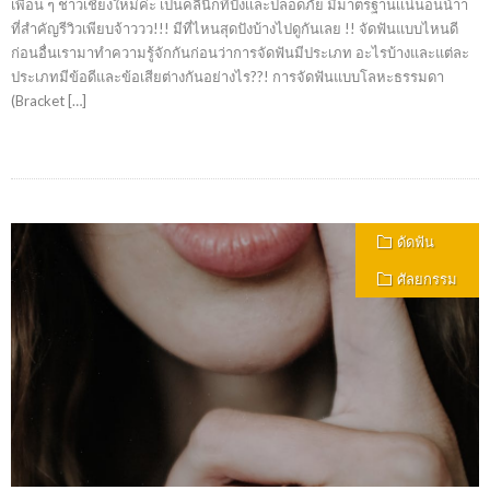
เพื่อน ๆ ชาวเชียงใหม่ค่ะ เป็นคลินิกที่ปังเเละปลอดภัย มีมาตรฐานเเน่นอนน้าา
ที่สำคัญรีวิวเพียบจ้าววว!!! มีที่ไหนสุดปังบ้างไปดูกันเลย !! จัดฟันแบบไหนดี
ก่อนอื่นเรามาทำความรู้จักกันก่อนว่าการจัดฟันมีประเภท อะไรบ้างและแต่ละ
ประเภทมีข้อดีและข้อเสียต่างกันอย่างไร??! การจัดฟันแบบโลหะธรรมดา
(Bracket […]
ดัดฟัน
ศัลยกรรม