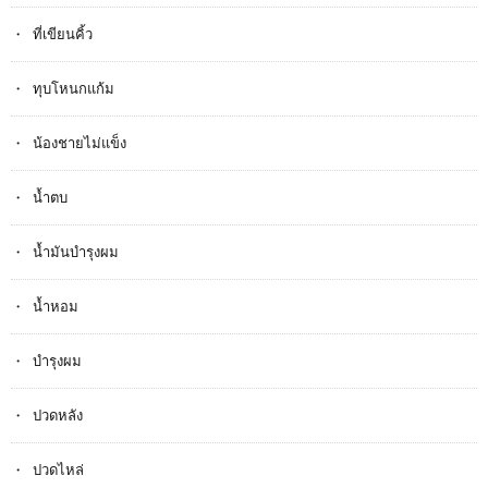
ที่เขียนคิ้ว
ทุบโหนกแก้ม
น้องชายไม่แข็ง
น้ำตบ
น้ำมันบำรุงผม
น้ำหอม
บำรุงผม
ปวดหลัง
ปวดไหล่