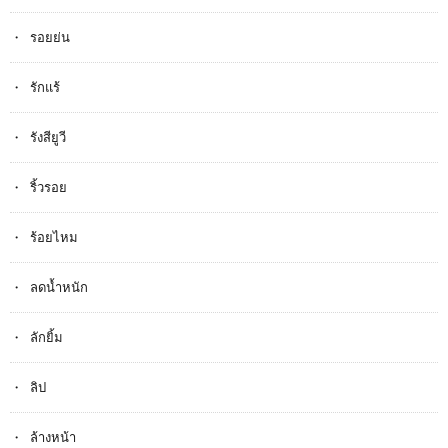
รอยย่น
รักแร้
รังสียูวี
ริ้วรอย
ร้อยไหม
ลดน้ำหนัก
ลักยิ้ม
ลิป
ล้างหน้า