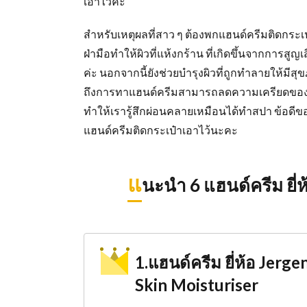
เอาไว้ค่ะ
สำหรับเหตุผลที่สาว ๆ ต้องพกแฮนด์ครีมติดกระเป
ฝ่ามือทำให้ผิวที่แห้งกร้าน ที่เกิดขึ้นจากการสูญเ
ค่ะ นอกจากนี้ยังช่วยบำรุงผิวที่ถูกทำลายให้มีสุข
ถึงการทาแฮนด์ครีมสามารถลดความเครียดของเรา
ทำให้เรารู้สึกผ่อนคลายเหมือนได้ทำสปา ข้อดีข
แฮนด์ครีมติดกระเป๋าเอาไว้นะคะ
แ
นะนำ 6 แฮนด์ครีม ยี่ห้
1.แฮนด์ครีม ยี่ห้อ Jerg
Skin Moisturiser