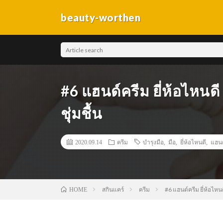
beauty-worthen
#6 แฮนด์ครีม ยี่ห้อไหนดี 
ชุ่มชื้น
2020.09.14
ครีม
บำรุงมือ
,
มือ
,
ยี่ห้อไหนดี
,
แฮนด
สกินแคร์
ครีม
#6 แฮนด์ครีม ยี่ห้อไหนดี
HOME