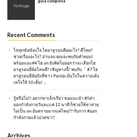
guía completa
Recent Comments
ไขทุกข้อข้องใจ ไฮยาลูรอนคืออะไร? ดีไหม?
ช่วยเรื่องอะไร? อ่านจบ คุณจะพบกับคำตอบ!
พร้อมแนะ#4 ไฮ
on
ยังคิดไม่ออกว่าจะเลือกไฮ
ยาลูรอนยี่ห้อไหนดี? เชิญทางนี้! พบกับ「 #7 ไฮ
ยาลูรอนยี่ห้อปังที่ชาว Pantip มั่นใจในความเด้ง
เทใจให้ 10 เต็ม! 」
รู้หรือไม่!! อยากขาเล็กเรียว ขอแนะนำ #5ท่า
ออกกำลังกายวันละเเค่ 12 นาที ก็ช่วยให้ขาสวย
ไม่เป็น
on
อันตรายมากแค่ไหน?? กับการ #ออก
กำลังกายแล้วปวดขา!!
Archives