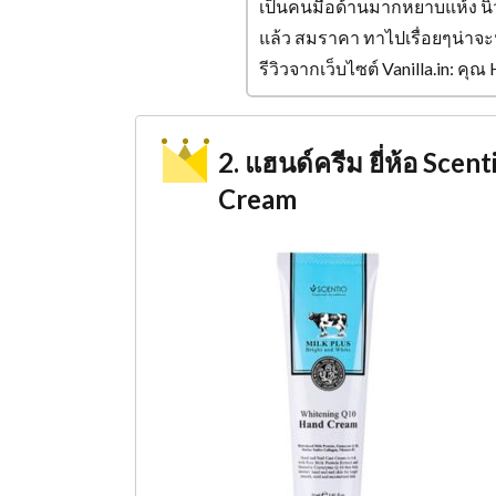
เป็นคนมือด้านมากหยาบแห้ง นิ้วไ
แล้ว สมราคา ทาไปเรื่อยๆน่าจะ
รีวิวจากเว็บไซต์ Vanilla.in: ค
2. แฮนด์ครีม ยี่ห้อ Sc
Cream