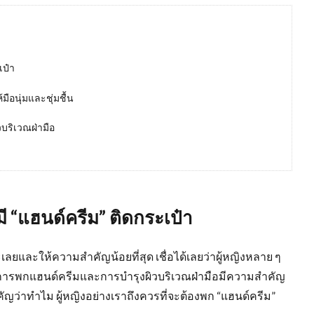
เป๋า
มือนุ่มและชุ่มชื้น
วบริเวณฝ่ามือ
มี “แฮนด์ครีม” ติดกระเป๋า
ะเลยและให้ความสำคัญน้อยที่สุด เชื่อได้เลยว่าผู้หญิงหลาย ๆ
าการพกแฮนด์ครีมและการบำรุงผิวบริเวณฝ่ามือมีความสำคัญ
คัญว่าทำไม ผู้หญิงอย่างเราถึงควรที่จะต้องพก “แฮนด์ครีม”