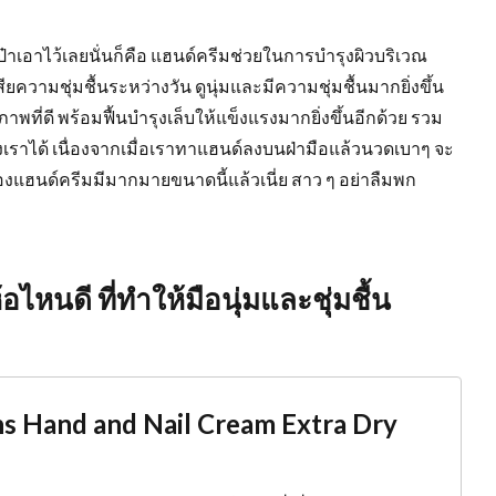
๋าเอาไว้เลยนั่นก็คือ แฮนด์ครีมช่วยในการบำรุงผิวบริเวณ
สียความชุ่มชื้นระหว่างวัน ดูนุ่มและมีความชุ่มชื้นมากยิ่งขึ้น
ภาพที่ดี พร้อมฟื้นบำรุงเล็บให้แข็งแรงมากยิ่งขึ้นอีกด้วย รวม
ได้ เนื่องจากเมื่อเราทาแฮนด์ลงบนฝ่ามือแล้วนวดเบาๆ จะ
องแฮนด์ครีมมีมากมายขนาดนี้แล้วเนี่ย สาว ๆ อย่าลืมพก
อไหนดี ที่ทำให้มือนุ่มและชุ่มชื้น
ens Hand and Nail Cream Extra Dry