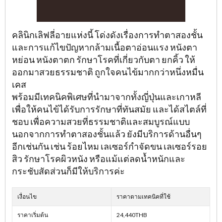
คลินิกเลิฟลี่อายแห่งนี้ โด่งดังเรื่องการทำตาสองชั้น
และการแก้ไขปัญหากล้ามเนื้อตาอ่อนแรง หนังตา
หย่อน หนังตาตก รักษาโรคที่เกี่ยวกับตา ยกคิ้ว ให้
ออกมาสวยธรรมชาติ ถูกใจคนไข้มากกว่าหนึ่งหมื่น
เคส
พร้อมมีเทคนิคพิเศษที่นำมาจากทั้งญี่ปุ่นและเกาหลี
เพื่อให้คนไข้ได้รับการรักษาที่ทันสมัย และได้สไตล์ที่
ชอบ เพื่อความสวยที่ธรรมชาติและสมบูรณ์แบบ
นอกจากการทำตาสองชั้นแล้ว ยังมีบริการด้านอื่นๆ
อีกเช่นกัน เช่น ร้อยไหม เลเซอร์กำจัดขน เลเซอร์รอย
สิว รักษาโรคผิวหนัง หรือแม้แต่ลดน้ำหนักและ
กระชับสัดส่วนก็มีให้บริการค่ะ
เงื่อนไข
ราคาตามเทคนิคที่ใช้
ราคาเริ่มต้น
24,440THB