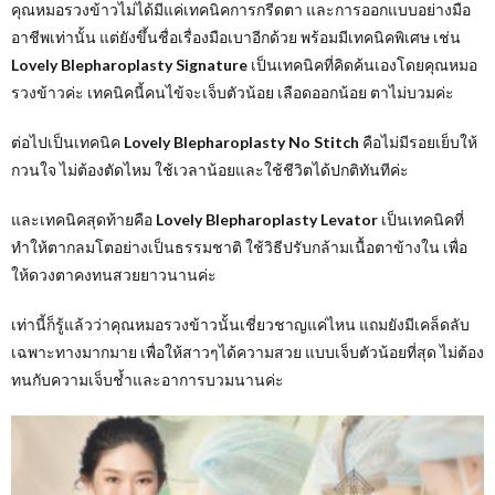
คุณหมอรวงข้าวไม่ได้มีแค่เทคนิคการกรีดตา และการออกแบบอย่างมือ
อาชีพเท่านั้น แต่ยังขึ้นชื่อเรื่องมือเบาอีกด้วย พร้อมมีเทคนิคพิเศษ เช่น
Lovely Blepharoplasty Signature
เป็นเทคนิคที่คิดค้นเองโดยคุณหมอ
รวงข้าวค่ะ เทคนิคนี้คนไข้จะเจ็บตัวน้อย เลือดออกน้อย ตาไม่บวมค่ะ
ต่อไปเป็นเทคนิค
Lovely Blepharoplasty No Stitch
คือไม่มีรอยเย็บให้
กวนใจ ไม่ต้องตัดไหม ใช้เวลาน้อยและใช้ชีวิตได้ปกติทันทีค่ะ
และเทคนิคสุดท้ายคือ
Lovely Blepharoplasty Levator
เป็นเทคนิคที่
ทำให้ตากลมโตอย่างเป็นธรรมชาติ ใช้วิธีปรับกล้ามเนื้อตาข้างใน เพื่อ
ให้ดวงตาคงทนสวยยาวนานค่ะ
เท่านี้ก็รู้แล้วว่าคุณหมอรวงข้าวนั้นเชี่ยวชาญแค่ไหน แถมยังมีเคล็ดลับ
เฉพาะทางมากมาย เพื่อให้สาวๆได้ความสวย แบบเจ็บตัวน้อยที่สุด ไม่ต้อง
ทนกับความเจ็บช้ำและอาการบวมนานค่ะ