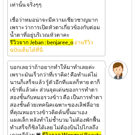
เท่านั้น จริงๆๆ
เชื่อว่าหมอน่าจะมีความเชียวชาญมาก
เพราะว่าการเปิดหัวตาเกี่ยวข้องกับต่อม
น้ำตาที่อยู่บริเวณหัวตาคะ
รีวิวจาก Jeban : benjaree_o
อ่านรีวิว
ฉบับเต็มได้ที่นี่
บอกเลยว่าถ้าอยากทำให้มาทำเลยค่ะ
เพราะมันเร็วกว่าที่เราคิด! คือทำแค่ไม่
นานก็เสร็จแล้ว รู้ตัวอีกทีแผลก็หาย ตาก็
เข้าที่แล้วค่ะ ส่วนจุดเด่นของการทำตา
สองชั้นกับหมอรวงข้าว คือ เป็นการทำตา
สองชั้นด้วยเทคนิคเฉพาะของเลิฟลี่อาย
ที่คุณหมอรวงข้าวคิดค้นขึ้นมาเอง
แผลเล็ก หลังทำไม่ช้ำบวม ไม่ต้องพักฟื้น
ทำเสร็จก็ชิลได้เลย ไม่ต้องบินไปไกลถึง
เกาหลีด้วย 💗
รีวิวจาก Wongnai Beauty