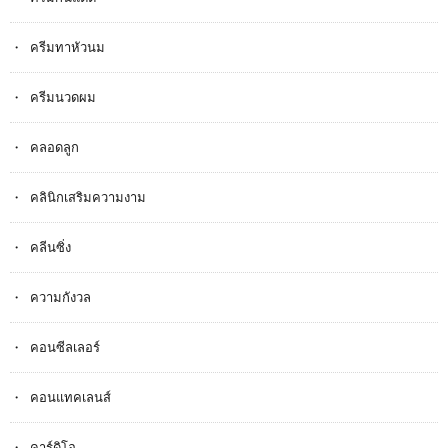
ครีมทาหัวนม
ครีมนวดผม
คลอดลูก
คลินิกเสริมความงาม
คลีนซิ่ง
ความกังวล
คอนซีลเลอร์
คอนแทคเลนส์
คาร์ดิโอ