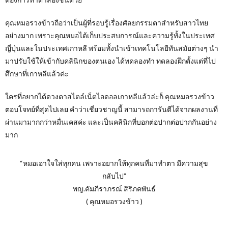
คุณหมอรวงข้าวถือว่าเป็นผู้ที่รอบรู้เรื่องศัลยกรรมตาสำหรับสาวไทย
อย่างมาก เพราะคุณหมอได้เก็บประสบการณ์และความรู้ทั้งในประเทศ
ญี่ปุ่นและในประเทศเกาหลี พร้อมทั้งนำเข้าเทคโนโลยีทันสมัยต่างๆ นำ
มาปรับใช้ให้เข้ากับคลินิกของตนเอง ได้ทดลองทำ ทดลองฝึกตั้งแต่ที่ไป
ศึกษาที่เกาหลีแล้วค่ะ
ใครที่อยากได้ดวงตาสไตล์เน็ตไอดอลเกาหลีแล้วล่ะก็ คุณหมอรวงข้าว
ตอบโจทย์ที่สุดไปเลย คำว่าเชี่ยวชาญนี้ สามารถการันตีได้จากผลงานที่
ผ่านมามากกว่าหมื่นเคสค่ะ และเป็นคลินิกที่บอกต่อปากต่อปากกันอย่าง
มาก
“หมอเอาใจใส่ทุกคน เพราะอยากให้ทุกคนที่มาทำตา มีความสุข
กลับไป”
พญ.คัมภีราภรณ์ สิริภคพันธ์
( คุณหมอรวงข้าว )