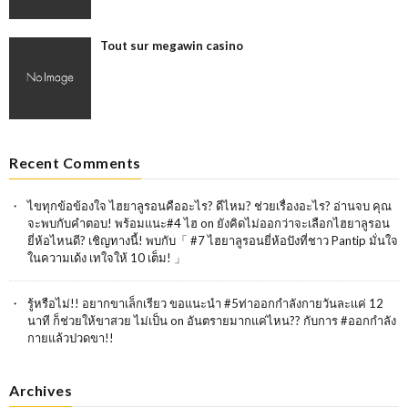
Tout sur megawin casino
Recent Comments
ไขทุกข้อข้องใจ ไฮยาลูรอนคืออะไร? ดีไหม? ช่วยเรื่องอะไร? อ่านจบ คุณ
จะพบกับคำตอบ! พร้อมแนะ#4 ไฮ
on
ยังคิดไม่ออกว่าจะเลือกไฮยาลูรอน
ยี่ห้อไหนดี? เชิญทางนี้! พบกับ「 #7 ไฮยาลูรอนยี่ห้อปังที่ชาว Pantip มั่นใจ
ในความเด้ง เทใจให้ 10 เต็ม! 」
รู้หรือไม่!! อยากขาเล็กเรียว ขอแนะนำ #5ท่าออกกำลังกายวันละเเค่ 12
นาที ก็ช่วยให้ขาสวย ไม่เป็น
on
อันตรายมากแค่ไหน?? กับการ #ออกกำลัง
กายแล้วปวดขา!!
Archives