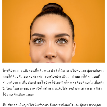
ใครที่อ่านมาจนถึงตอนนี้แล้ว แนะนำว่าให้หาทางไปพบและพูดคุยกับคุณ
หมอได้ด้วยตัวเองเลยค่ะ เพราะจะต้องประเมินว่า ถ้าอยากได้ตาแบบที่
สาวๆต้องการเนี่ย ต้องทำอะไรบ้าง ใช้เทคนิคใด และต้องทำอะไรเพิ่มเติม
อีกไหม ในส่วนของราคาจึงไม่สามารถแจ้งได้ตรงตัวค่ะ เพราะอาจมีค่า
ใช้จ่ายเพิ่มเติมแน่นอน
ซึ่งเสียงส่วนใหญ่ ที่ได้เห็นรีวิวมา ค้นพบว่าพึงพอใจและคุ้มค่า สาวๆคน