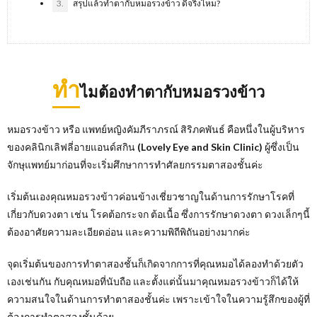
3.
สรุปแล้วทำตากับหมอรวงข้าว ดีจริงไหม?
ทำ
ไมต้องทำตากับหมอรวงข้าว
หมอรวงข้าว หรือ แพทย์หญิงคัมภีราภรณ์ สิริภคพันธ์ คือหนึ่งในผู้บริหาร
ของคลินิกเลิฟลี่อายแอนด์สกิน
(Lovely Eye and Skin Clinic)
ผู้ซึ่งเป็น
จักษุแพทย์มาก่อนที่จะเริ่มศึกษาการทำศัลยกรรมตาสองชั้นค่ะ
เริ่มต้นเองคุณหมอรวงข้าวค่อนข้างเชี่ยวชาญในด้านการรักษาโรคที่
เกี่ยวกับดวงตา เช่น โรคต้อกระจก ต้อเนื้อ ซึ่งการรักษาดวงตา ดวงเล็กๆนี้
ต้องอาศัยความละเอียดอ่อน และความพิถีพิถันอย่างมากค่ะ
จุดเริ่มต้นของการทำตาสองชั้นก็เกิดจากการที่คุณหมอได้ลองทำด้วยตัว
เองเช่นกัน กับคุณหมอที่นับถือ และตั้งแต่นั้นมาคุณหมอรวงข้าวก็ได้ให้
ความสนใจในด้านการทำตาสองชั้นค่ะ เพราะเข้าใจในความรู้สึกของผู้ที่
ต้องการทำตาสองชั้นด้วย