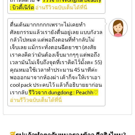
: บิวตี้เนิร์ด
อ่านรีวิวฉบับเต็มได้ที่นี่
ตื่นเต้นมากกกกกเพราะไม่เคยทำ
ศัลยกรรมแล้วเรายังตื่นอยู่เลย แบบกังวล
กลัวไปหมด แต่พอถึงตอนที่ทำกลับไม่
เจ็บเลย แม้กระทั่งตอนฉีดยาชา (สงสัย
เราคงคิดว่ามันต้องเจ็บมากๆๆ แต่พอถึง
เวลามันไม่เจ็บถึงจุดที่เราคิดไว้่มั้งคะ 55)
คุณหมอใช้เวลาทำประมาน 45 นาทีค่ะ
พอออกมาจากห้องผ่า เค้าก็จะให้เราเอา
cool pack ประคบไว้ แล้วก็อธิบายยาก่อน
เรากลับ
รีวิวจาก dungdong : Peachh♡
อ่านรีวิวฉบับเต็มได้ที่นี่
ส