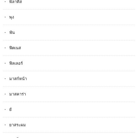
พิลาทิส
พุง
ฟัน
ฟิตเนส
ฟิลเลอร์
มาสก์หน้า
มาสคาร่า
ยั
ยาสระผม