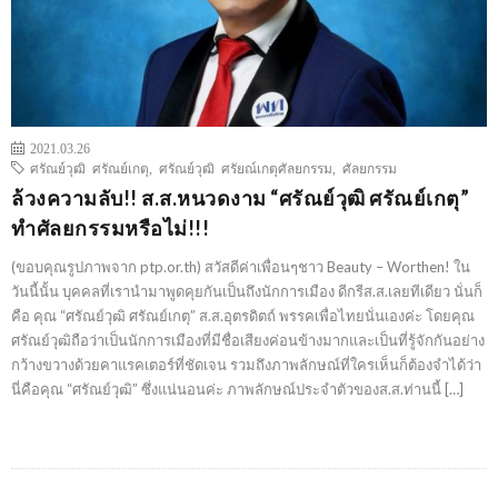
2021.03.26
ศรัณย์วุฒิ ศรัณย์เกตุ
,
ศรัณย์วุฒิ ศรัยณ์เกตุศัลยกรรม
,
ศัลยกรรม
ล้วงความลับ!! ส.ส.หนวดงาม “ศรัณย์วุฒิ ศรัณย์เกตุ”
ทำศัลยกรรมหรือไม่!!!
(ขอบคุณรูปภาพจาก ptp.or.th) สวัสดีค่าเพื่อนๆชาว Beauty – Worthen! ใน
วันนี้นั้น บุคคลที่เรานำมาพูดคุยกันเป็นถึงนักการเมือง ดีกรีส.ส.เลยทีเดียว นั่นก็
คือ คุณ “ศรัณย์วุฒิ ศรัณย์เกตุ” ส.ส.อุตรดิตถ์ พรรคเพื่อไทยนั่นเองค่ะ โดยคุณ
ศรัณย์วุฒิถือว่าเป็นนักการเมืองที่มีชื่อเสียงค่อนข้างมากและเป็นที่รู้จักกันอย่าง
กว้างขวางด้วยคาแรคเตอร์ที่ชัดเจน รวมถึงภาพลักษณ์ที่ใครเห็นก็ต้องจำได้ว่า
นี่คือคุณ “ศรัณย์วุฒิ” ซึ่งแน่นอนค่ะ ภาพลักษณ์ประจำตัวของส.ส.ท่านนี้ […]