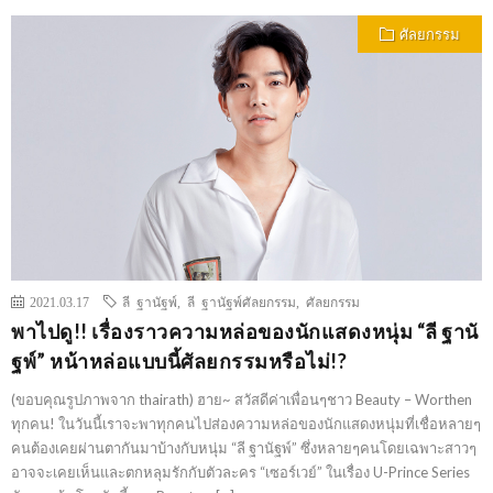
ศัลยกรรม
2021.03.17
ลี ฐานัฐพ์
,
ลี ฐานัฐพ์ศัลยกรรม
,
ศัลยกรรม
พาไปดู!! เรื่องราวความหล่อของนักแสดงหนุ่ม “ลี ฐานั
ฐพ์” หน้าหล่อแบบนี้ศัลยกรรมหรือไม่!?
(ขอบคุณรูปภาพจาก thairath) ฮาย~ สวัสดีค่าเพื่อนๆชาว Beauty – Worthen
ทุกคน! ในวันนี้เราจะพาทุกคนไปส่องความหล่อของนักแสดงหนุ่มที่เชื่อหลายๆ
คนต้องเคยผ่านตากันมาบ้างกับหนุ่ม “ลี ฐานัฐพ์” ซึ่งหลายๆคนโดยเฉพาะสาวๆ
อาจจะเคยเห็นและตกหลุมรักกับตัวละคร “เซอร์เวย์” ในเรื่อง U-Prince Series