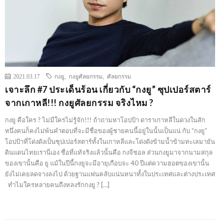
2021.03.17
กงยู
,
กงยูศัลยกรรม
,
ศัลยกรรม
เจาะลึก #7 ประเด็นร้อน เกี่ยวกับ “กงยู” ซุปเปอร์สตาร์
จากเกาหลี!!! กงยูศัลยกรรม จริงไหม ?
กงยู คือใคร ? ไม่มีใครไม่รู้จัก!!! ถ้าถามหาโอปป้า ดาราเกาหลีในดวงในสัก
หนึ่งคนก็คงไม่พ้นคำตอบที่จะมีชื่อของผู้ชายคนนี้อยู่ในนั้นเป็นแน่ กับ “กงยู”
โอปป้าที่โด่งดังเป็นซุปเปอร์สตาร์ทั้งในเกาหลีและโด่งดังข้ามน้ำข้ามทะเลมายัน
ดินแดนไทยเรานี่เอง ชื่อที่แท้จริงแล้วนั้นคือ กงจีชอล ส่วนกงยูมาจากนามสกุล
ของเขานั้นคือ ยู แม้ในปีนี้กงยูจะมีอายุเกือบจะ 40 ปีแต่ความฮอตของเขานั้น
ยังไม่เคยลดจางลงไป ด้วยฐานแฟนคลับแน่นหนาทั้งในประเทศและต่างประเทศ
ทำไมใครหลายคนถึงหลงรักกงยู ? […]