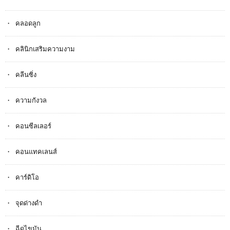
คลอดลูก
คลินิกเสริมความงาม
คลีนซิ่ง
ความกังวล
คอนซีลเลอร์
คอนแทคเลนส์
คาร์ดิโอ
จุดด่างดำ
ฉีดไขมัน