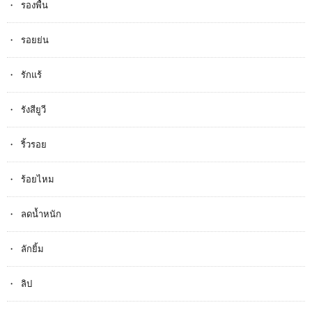
รองพื้น
รอยย่น
รักแร้
รังสียูวี
ริ้วรอย
ร้อยไหม
ลดน้ำหนัก
ลักยิ้ม
ลิป