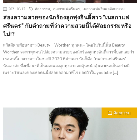
2021.03.17
ศัลยกรรม
,
เนสกาแฟศรีนคร
,
เนสกาแฟศรีนครศัลยกรรม
ส่องความสวยของนักร้องลูกทุ่งอินดี้สาว “เนสกาแฟ
ศรีนคร” กับคำถามที่ว่าความสวยนี้ได้ศัลยกรรมหรือ
ไม่!?
สวัสดีค่าเพื่อนๆชาว Beauty – Worthen ทุกคน~ โดยในวันนี้นั้น Beauty –
Worthen จะพาทุกคนไปส่องความสวยของนักร้องลูกทุ่งอินดี้สาวที่บอกเลยว่า
เธอคนนี้มาแรงมากในช่วงปี 2020 ที่ผ่านมา นั่นก็คือ “เนสกาแฟ ศรีนคร”
นั่นเองค่ะ ซึ่งเพื่อนๆที่เป็นคอเพลงลูกทุ่งอาจจะคุ้นหน้าคุ้นตาเธอเป็นอย่างดี
เพราะว่าเพลงของเธอคนนี้ปล่อยออกมาทีไร ยอดวิวใน youtube […]
ศัลยกรรม