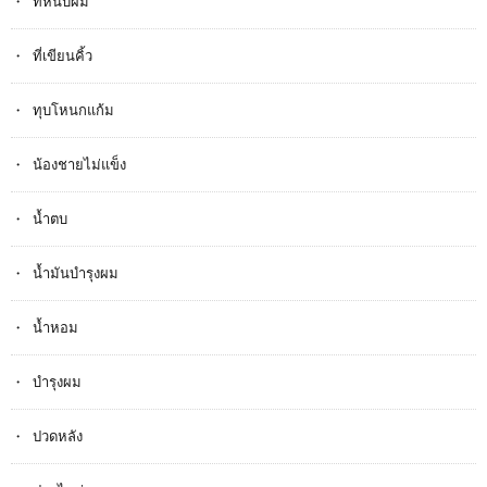
ที่หนีบผม
ที่เขียนคิ้ว
ทุบโหนกแก้ม
น้องชายไม่แข็ง
น้ำตบ
น้ำมันบำรุงผม
น้ำหอม
บำรุงผม
ปวดหลัง