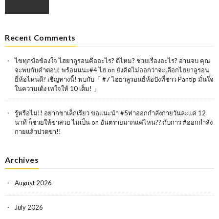
Recent Comments
ไขทุกข้อข้องใจ ไฮยาลูรอนคืออะไร? ดีไหม? ช่วยเรื่องอะไร? อ่านจบ คุณ
จะพบกับคำตอบ! พร้อมแนะ#4 ไฮ
on
ยังคิดไม่ออกว่าจะเลือกไฮยาลูรอน
ยี่ห้อไหนดี? เชิญทางนี้! พบกับ「 #7 ไฮยาลูรอนยี่ห้อปังที่ชาว Pantip มั่นใจ
ในความเด้ง เทใจให้ 10 เต็ม! 」
รู้หรือไม่!! อยากขาเล็กเรียว ขอแนะนำ #5ท่าออกกำลังกายวันละเเค่ 12
นาที ก็ช่วยให้ขาสวย ไม่เป็น
on
อันตรายมากแค่ไหน?? กับการ #ออกกำลัง
กายแล้วปวดขา!!
Archives
August 2026
July 2026