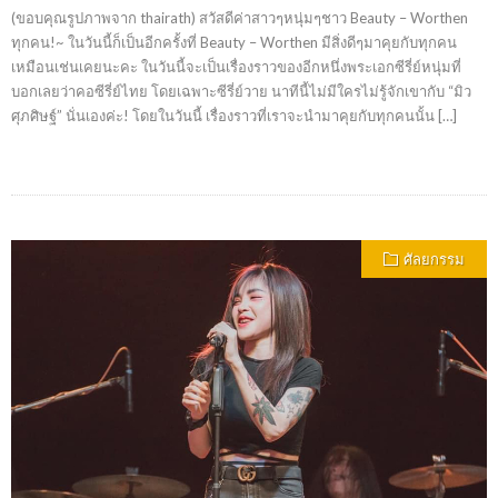
(ขอบคุณรูปภาพจาก thairath) สวัสดีค่าสาวๆหนุ่มๆชาว Beauty – Worthen
ทุกคน!~ ในวันนี้ก็เป็นอีกครั้งที่ Beauty – Worthen มีสิ่งดีๆมาคุยกับทุกคน
เหมือนเช่นเคยนะคะ ในวันนี้จะเป็นเรื่องราวของอีกหนึ่งพระเอกซีรี่ย์หนุ่มที่
บอกเลยว่าคอซีรี่ย์ไทย โดยเฉพาะซีรี่ย์วาย นาทีนี้ไม่มีใครไม่รู้จักเขากับ “มิว
ศุภศิษฐ์” นั่นเองค่ะ! โดยในวันนี้ เรื่องราวที่เราจะนำมาคุยกับทุกคนนั้น […]
ศัลยกรรม