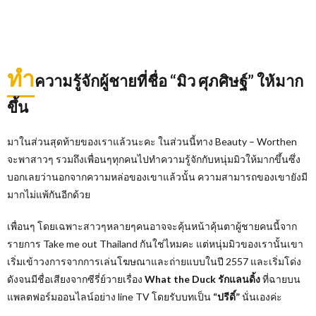
ทำ
ความรู้จักผู้ชายที่ชื่อ “มิว ศุภศิษฐ์” ให้มาก
ขึ้น
มาในส่วนสุดท้ายของเราแล้วนะคะ ในส่วนนี้ทาง Beauty – Worthen
จะพาสาวๆ รวมถึงเพื่อนๆทุกคนไปทำความรู้จักกับหนุ่มมิวให้มากขึ้นซึ่ง
บอกเลยว่านอกจากความหล่อของเขาแล้วนั้น ความสามารถของเขายังมี
มากไม่แพ้กันอีกด้วย
เพื่อนๆ โดยเฉพาะสาวๆหลายๆคนอาจจะคุ้นหน้าคุ้นตาผู้ชายคนนี้จาก
รายการ Take me out Thailand กันใช่ไหมคะ แต่หนุ่มมิวของเรานั้นเขา
เริ่มเข้าวงการจากการเล่นโฆษณาและถ่ายแบบในปี 2557 และเริ่มโด่ง
ดังจนมีชื่อเสียงจากซีรี่ย์วายเรื่อง
What the Duck รักแลนดิ้ง
ที่ฉายบน
แพลตฟอร์มออนไลน์อย่าง line TV โดยรับบทเป็น
“ปรีดิ์”
นั่นเองค่ะ