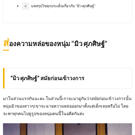
4.
บทสรุปไขทุกประเด็นเกี่ยวกับ “มิว ศุภศิษฐ์”
ส่
องความหล่อของหนุ่ม “มิว ศุภศิษฐ์”
“มิว ศุภศิษฐ์” สมัยก่อนเข้าวงการ
มาในส่วนแรกกันนะคะ ในส่วนนี้เราจะมาดูกันว่าสมัยก่อนเข้าวงการนั้น
หนุ่มมิวของสาวๆเขาจะฉายความหล่อออกมาตั้งแต่เด็กเลยหรือไม่ โดย
จะพาทุกคนไปดูรูปของหนุ่มคนนี้ในอดีตกันค่ะ