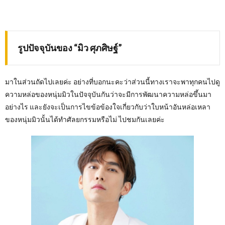
รูปปัจจุบันของ “มิว ศุภศิษฐ์”
มาในส่วนถัดไปเลยค่ะ อย่างที่บอกนะคะว่าส่วนนี้ทางเราจะพาทุกคนไปดู
ความหล่อของหนุ่มมิวในปัจจุบันกันว่าจะมีการพัฒนาความหล่อขึ้นมา
อย่างไร และยังจะเป็นการไขข้อข้องใจเกี่ยวกับว่าใบหน้าอันหล่อเหลา
ของหนุ่มมิวนั้นได้ทำศัลยกรรมหรือไม่ ไปชมกันเลยค่ะ