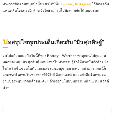
ทางการติดตามหนุ่มมิวนั้น เขาได้มีทั้ง
Twitter
,
Instagram
ไว้ติดต่อกับ
แฟนคลับโดยตรงอีกด้วย ยังไงสามารถไปติดตามกันได้เลยนะคะ
บ
ทสรุปไขทุกประเด็นเกี่ยวกับ “มิว ศุภศิษฐ์”
จบไปแล้วนะคะกับวันนี้ที่ทาง Beauty – Worthen พาทุกคนไปดูความ
หล่อของหนุ่มมิว ศุภศิษฐ์ แถมยังพาไปทำความรู้จักให้มากขึ้นอีกด้วย ยัง
ไงถ้าเริ่มชื่นชอบในตัวและผลงานของผู้ชายมากความสามารถคนนี้ก็
สามารถติดตามในช่องทางที่ให้ไปได้เลยนะคะ และอย่าลืมติดตามผล
งานของหนุ่มมิวกันด้วยนะคะ แล้วเจอกันใหม่บทความหน้านะคะ สวัสดี
ค่า~