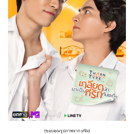
(ขอบคุณรูปภาพจาก yflix)