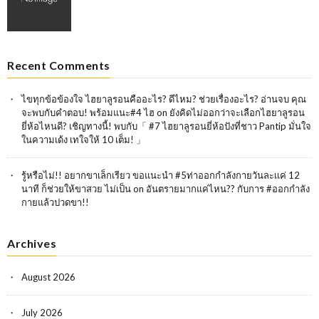
Recent Comments
ไขทุกข้อข้องใจ ไฮยาลูรอนคืออะไร? ดีไหม? ช่วยเรื่องอะไร? อ่านจบ คุณ
จะพบกับคำตอบ! พร้อมแนะ#4 ไฮ
on
ยังคิดไม่ออกว่าจะเลือกไฮยาลูรอน
ยี่ห้อไหนดี? เชิญทางนี้! พบกับ「 #7 ไฮยาลูรอนยี่ห้อปังที่ชาว Pantip มั่นใจ
ในความเด้ง เทใจให้ 10 เต็ม! 」
รู้หรือไม่!! อยากขาเล็กเรียว ขอแนะนำ #5ท่าออกกำลังกายวันละเเค่ 12
นาที ก็ช่วยให้ขาสวย ไม่เป็น
on
อันตรายมากแค่ไหน?? กับการ #ออกกำลัง
กายแล้วปวดขา!!
Archives
August 2026
July 2026