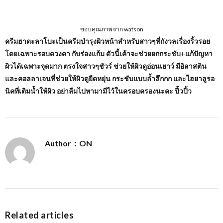
ขอบคุณภาพจาก watson
ครีมฮาดะลาโบะเป็นครีมบำรุงผิวหน้าสำหรับสาวๆที่กังวลเรื่องริ้วรอย
โดยเฉพาะรอบดวงตา กับร่องแก้ม ตัวนี้เค้าจะช่วยยกกระชับ+แก้ปัญหา
ผิวได้เฉพาะจุดมาก ตรงใจสาวๆชัวร์ ช่วยให้ผิวดูอ่อนเยาว์ มีอิลาสติน
และคอลลาเจนที่ช่วยให้ผิวดูยืดหยุ่น กระชับแบบล้ำลึกกก และไฮยาลูรอ
นิคที่เติมน้ำให้ผิว อย่าลืมไปหามามีไว้ในครอบครองนะคะ ปิ้วปิ้ว
Author：ON
Related articles