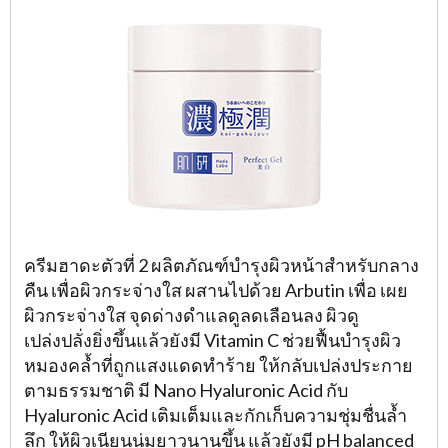
ครีมฮาดะตัวที่ 2 ผลิตภัณฑ์บำรุงผิวหน้าสำหรับกลาง
คืน เพื่อผิวกระจ่างใส ผสานไปด้วย Arbutin เพื่อ เผย
ผิวกระจ่างใส จุดด่างดำแลดูลดเลือนลง ผิวดู
เปล่งปลั่งยิ่งขึ้นแล้วยังมี Vitamin C ช่วยฟื้นบำรุงผิว
หมองคล้ำที่ถูกแสงแดดทำร้าย ให้กลับเปล่งประกาย
ตามธรรมชาติ มี Nano Hyaluronic Acid กับ
Hyaluronic Acid เติมเต็มและกักเก็บความชุ่มชื่นล้ำ
ลึก ให้ผิวเนียนนุ่มยาวนานขึ้น แล้วยังมี pH balanced