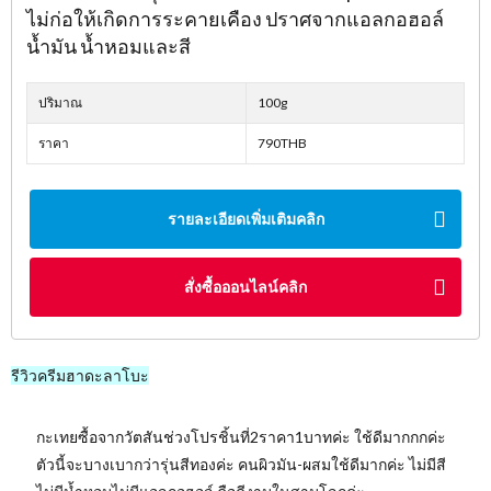
ไม่ก่อให้เกิดการระคายเคือง ปราศจากแอลกอฮอล์
น้ำมัน น้ำหอมและสี
ปริมาณ
100g
ราคา
790THB
รายละเอียดเพิ่มเติมคลิก
สั่งซื้อออนไลน์คลิก
รีวิวครีมฮาดะลาโบะ
กะเทยซื้อจากวัตสันช่วงโปรชิ้นที่2ราคา1บาทค่ะ ใช้ดีมากกกค่ะ
ตัวนี้จะบางเบากว่ารุ่นสีทองค่ะ คนผิวมัน-ผสมใช้ดีมากค่ะ ไม่มีสี