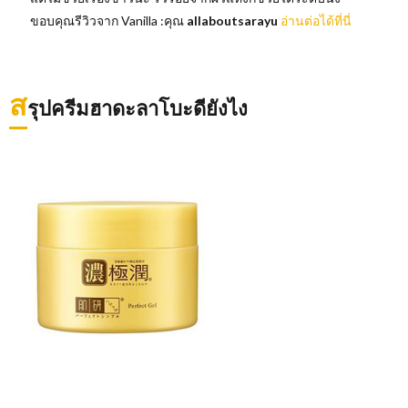
ขอบคุณรีวิวจาก Vanilla :คุณ
allaboutsarayu
อ่านต่อได้ที่นี่
ส
รุปครีมฮาดะลาโบะดียังไง