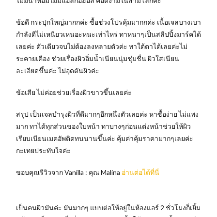
ไม่มีน้ำหอมไม่มีแอลกอฮอล์ คือดีงามในสามโลกค่ะ
ข้อดี กระปุกใหญ่มากกค่ะ ซื้อช่วงโปรคุ้มมากกค่ะ เนื้อเจลบางเบา
กำลังดีไม่เหนียวเหนอะหนะเท่าไหร่ ทาหนาๆเป็นสลีปปิ้งมาร์คได้
เลยค่ะ ตัวเดียวจบไม่ต้องลงหลายตัวค่ะ ทาใต้ตาได้เลยค่ะไม่
ระคายเคือง ช่วยเรื่องผิวอิ่มน้ำเนียนนุ่มชุ่มชื่น ผิวใสเนียน
ละเอียดขึ้นค่ะ ไม่อุดตันผิวค่ะ
ข้อเสีย ไม่ค่อยช่วยเรื่องผิวขาวขึ้นเลยค่ะ
สรุป เป็นเจลบำรุงผิวที่ดีมากๆอีกหนึ่งตัวเลยค่ะ หาซื้อง่าย ไม่แพง
มาก ทาได้ทุกส่วนของใบหน้า ทาบางๆก่อนแต่งหน้าช่วยให้ผิว
เรียบเนียนเมคอัพติดทนนานขึ้นค่ะ คุ้มค่าคุ้มราคามากๆเลยค่ะ
กะเทยประทับใจค่ะ
ขอบคุณรีวิวจาก Vanilla : คุณ Malina
อ่านต่อได้ที่นี่
เป็นคนผิวมันค่ะ มันมากๆ แบบต่อให้อยู่ในห้องแอร์ 2 ชั่วโมงก็เยิ้ม