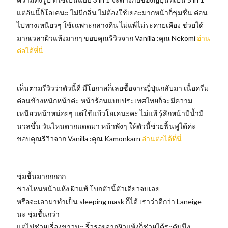
แต่อันนี้ก็โอเคนะ ไม่มีกลิ่น ไม่ต้องใช้เยอะมากหน้าก็ชุ่มชื่น ค่อน
ไปทางเหนียวๆ ใช้เฉพาะกลางคืน ไม่แพ้ไม่ระคายเคือง ช่วยได้
มากเวลาผิวแห้งมากๆ ขอบคุณรีวิวจาก Vanilla :คุณ Nekomi
อ่าน
ต่อได้ที่นี่
เห็นตามรีวิวว่าตัวนี้ดี มีโอกาสก็เลยซื้อจากญี่ปุ่นกลับมา เนื้อครีม
ค่อนข้างหนักหน้าค่ะ หน้าร้อนแบบประเทศไทยก็จะมีความ
เหนียวหน้าหน่อยๆ แต่ใช้แบ้วโอเคนะคะ ไม่แพ้ รู้สึกหน้ามีน้ำมี
นวลขึ้น วันไหนตากแดดมา หน้าพังๆ ให้ตัวนี้ช่วยฟื้นฟูได้ค่ะ
ขอบคุณรีวิวจาก Vanilla :คุณ Kamonkarn
อ่านต่อได้ที่นี่
ชุ่มชื้นมากกกกก
ช่วงไหนหน้าแห้ง ผิวแพ้ โบกตัวนี้ตัวเดียวจบเลย
หรือจะเอามาทำเป็น sleeping mask ก็ได้ เราว่าดีกว่า Laneige
นะ ชุ่มชื้นกว่า
แต่ไม่ช่วยเรื่องขาวนะ ริ้วรอยจากผิวแห้งก็ช่วยได้ระดับนึง