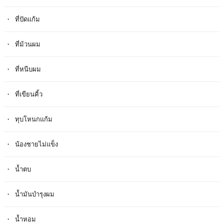
ที่ปัดแก้ม
ที่ม้วนผม
ที่หนีบผม
ที่เขียนคิ้ว
ทุบโหนกแก้ม
น้องชายไม่แข็ง
น้ำตบ
น้ำมันบำรุงผม
น้ำหอม