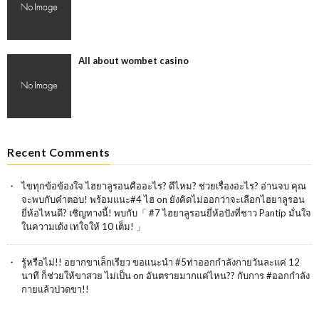
All about wombet casino
Recent Comments
ไขทุกข้อข้องใจ ไฮยาลูรอนคืออะไร? ดีไหม? ช่วยเรื่องอะไร? อ่านจบ คุณ
จะพบกับคำตอบ! พร้อมแนะ#4 ไฮ
on
ยังคิดไม่ออกว่าจะเลือกไฮยาลูรอน
ยี่ห้อไหนดี? เชิญทางนี้! พบกับ「 #7 ไฮยาลูรอนยี่ห้อปังที่ชาว Pantip มั่นใจ
ในความเด้ง เทใจให้ 10 เต็ม! 」
รู้หรือไม่!! อยากขาเล็กเรียว ขอแนะนำ #5ท่าออกกำลังกายวันละเเค่ 12
นาที ก็ช่วยให้ขาสวย ไม่เป็น
on
อันตรายมากแค่ไหน?? กับการ #ออกกำลัง
กายแล้วปวดขา!!