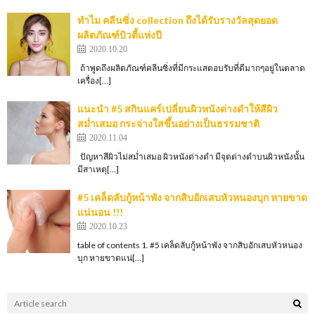
ทำไม คลีนซิ่ง collection ถึงได้รับรางวัลสุดยอด
ผลิตภัณฑ์บิวตี้แห่งปี
2020.10.20
ถ้าพูดถึงผลิตภัณฑ์คลีนซิ่งที่มีกระแสตอบรับที่ดีมากๆอยู่ในตลาด
เครื่อง[…]
แนะนำ #5 สกินแคร์เปลี่ยนผิวหนังด่างดำให้สีผิว
สม่ำเสมอ กระจ่างใสขึ้นอย่างเป็นธรรมชาติ
2020.11.04
ปัญหาสีผิวไม่สม่ำเสมอ ผิวหนังด่างดำ มีจุดด่างดำบนผิวหนังนั้น
มีสาเหตุ[…]
#5 เคล็ดลับกู้หน้าพัง จากสิบอักเสบหัวหนองบุก หายขาด
แน่นอน !!!
2020.10.23
table of contents 1. #5 เคล็ดลับกู้หน้าพัง จากสิบอักเสบหัวหนอง
บุก หายขาดแน่[…]