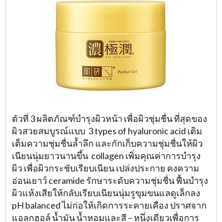
ตัวที่ 3 ผลิตภัณฑ์บำรุงผิวหน้า เพื่อผิวชุ่มชื่น ที่สุดของ
ผิวสวยสมบูรณ์แบบ 3 types of hyaluronic acid เติม
เต็มความชุ่มชื่นล้ำลึก และกักเก็บความชุ่มชื่นให้ผิว
เนียนนุ่มยาวนานขึ้น collagen เพิ่มคุณค่าการบำรุง
ผิว เพื่อผิวกระชับเรียบเนียน เปล่งประกาย คงความ
อ่อนเยาว์ ceramide รักษาระดับความชุ่มชื่น ฟื้นบำรุง
ผิวแห้งเสียให้กลับเรียบเนียนนุ่มรูขุมขนแลดูเล็กลง
pH balanced ไม่ก่อให้เกิดการระคายเคือง ปราศจาก
แอลกฮอล์ น้ำมัน น้ำหอมและสี – หนึ่งเดียวเพื่อการ