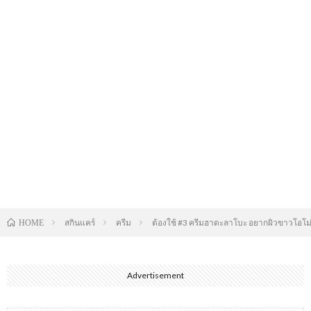
สกินแคร์
ครีม
ต้องใช้ #3 ครีมฮาดะลาโบะ อยากผิวขาวโอโม
HOME
Advertisement