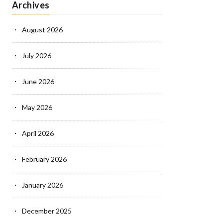
Archives
August 2026
July 2026
June 2026
May 2026
April 2026
February 2026
January 2026
December 2025