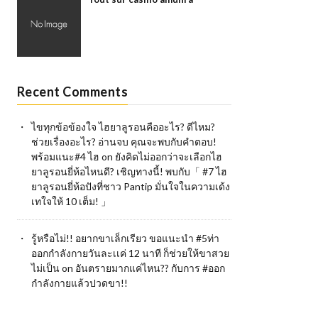
Recent Comments
ไขทุกข้อข้องใจ ไฮยาลูรอนคืออะไร? ดีไหม?
ช่วยเรื่องอะไร? อ่านจบ คุณจะพบกับคำตอบ!
พร้อมแนะ#4 ไฮ
on
ยังคิดไม่ออกว่าจะเลือกไฮ
ยาลูรอนยี่ห้อไหนดี? เชิญทางนี้! พบกับ「 #7 ไฮ
ยาลูรอนยี่ห้อปังที่ชาว Pantip มั่นใจในความเด้ง
เทใจให้ 10 เต็ม! 」
รู้หรือไม่!! อยากขาเล็กเรียว ขอแนะนำ #5ท่า
ออกกำลังกายวันละเเค่ 12 นาที ก็ช่วยให้ขาสวย
ไม่เป็น
on
อันตรายมากแค่ไหน?? กับการ #ออก
กำลังกายแล้วปวดขา!!