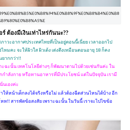
0%B8%89%E0%B8%B5%E0%B8%94%E0%B8%9F%E0%B8%B4%E0%B8
%B9%80%E0%B8%A5%E
ร์ ต้องมีเงินเท่าไหร่กันนะ??
ภาวะอากาศประเทศไทยที่เป็นอยู่ตอนนี้เนี่ยย เวลาออกไป
หมคะ จะให้ผิวใส ผิวเด้ง เต่งตึงเหมือนตอนอายุ 18 ก็คง
านยากกว่า!!
ราะฉะนั้น เทคโนโลยีต่างๆ ก็พัฒนาตามไปด้วยเช่นกันค่ะ ใน
อกกำลังกาย หรือทานอาหารที่มีประโยชน์ แต่ในปัจจุบัน เรามี
นั่นเองค่ะ
ห้หน้าเด็กลงได้จริงหรือไม่ แล้วต้องฉีดส่วนไหนได้บ้าง อีก
โหห!! สารพัดข้อสงสัย เพราะฉะนั้น ในวันนี้ เราจะไปไขข้อ