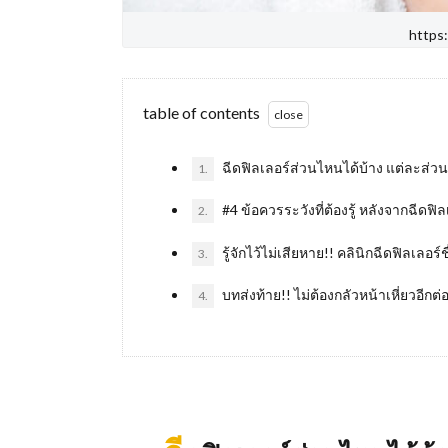
https
table of contents
ฉีดฟิลเลอร์ส่วนไหนได้บ้าง แต่ละส่ว
1.
#4 ข้อควรระวังที่ต้องรู้ หลังจากฉีดฟิล
2.
รู้จักไว้ไม่เสียหาย!! คลินิกฉีดฟิลเลอร
3.
บทส่งท้าย!! ไม่ต้องกลัวหน้าเหี่ยวอีกต
4.