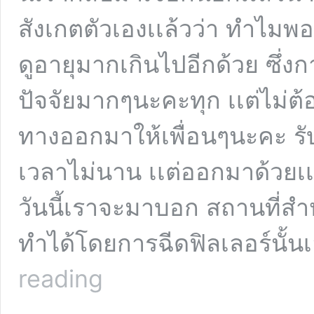
สังเกตตัวเองเเล้วว่า ทำไมพอ
ดูอายุมากเกินไปอีกด้วย ซึ่
ปัจจัยมากๆนะคะทุก เเต่ไม่ต้
ทางออกมาให้เพื่อนๆนะคะ รั
เวลาไม่นาน เเต่ออกมาด้วยเเก้ม
วันนี้เราจะมาบอก สถานที่ส
ทำได้โดยการฉีดฟิลเลอร์นั้
ไขข้อ
reading
สงสัย!!
ฉีด
ฟิล