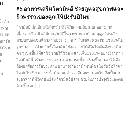
วย
#5 อาหารเสริมวิตามินอี ช่วยดูเเลสุขภาพเเละ
ผิวพรรณของคุณให้ปังรับปีใหม่
็ดลับ
วิตามินอี เป็นอีกหนึ่งวิตามินที่ได้รับความนิยมเป็นอย่างมาก
การทาน
เนื่องจากวิตามินอีมีคุณสมบัติในการช่วยต่อต้านอนุมูลอิสระจึง
ู่ไปกับ
ช่วยปกป้องเซลล์ต่าง ๆ ของร่างกาย ทำให้เซลล์คงความเเข็งเเรงไม่
เวลาอัน
ถูกทำลายได้ง่าย อีกทั้งวิตามินอียังละลายได้ดีในไขมันจึงช่วยคืน
วตัวไหน
ความชุ่มชื้นให้เเก่ผิว ช่วยให้ผิว ผม เเละเล็บเเข็งเเรง อย่างไรก็ตาม
าม
วิตามินอีนั้นร่างกายของเราไม่สามารถที่จะสร้างขึ้นมาเองได้ จึง
ว
ต้องอาศัยการรับประทาน อาหารจำพวกน้ำมันพืช เนื้อสัตว์ อโวคา
โด ผักใบเขียวต่าง ๆ น้ำมันจมูกข้าวสาลีเเละทานตะวัน ซึ่งเป็นเเห
าน
ล่งอาหารที่มีวิตามินอีสูง วิตามินอีมีส่วนช่วยในการบำรุงผิวเเละต่อ
วย
ต้านริ้วรอย […]