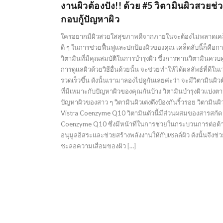
งานผิวต้องปัง!! ด้วย #5 วิตามินผิวสวยช่
กอบกู้ปัญหาผิว
ใครอยากมีผิวสวยใสสุขภาพดีจากภายในจะต้องไม่พลาดเคล
ดี ๆ ในการช่วยฟื้นฟูเเละปกป้องผิวของคุณ เคล็ดลับนี้ก็คือ
วิตามินที่มีคุณสมบัติในการบำรุงผิว ซึ่งการทานวิตามินควบค
การดูเเลผิวด้วยวิธีอื่นด้วยนั้น จะช่วยทำให้ได้ผลลัพธ์ที่ดีใน
รวดเร็วขึ้น ดังนั้นเรามาลองไปดูกันเลยค่ะว่า จะมีวิตามินผิ
ที่มีเหมาะกับปัญหาผิวของคุณกันบ้าง วิตามินบำรุงผิวเเบ่งต
ปัญหาผิวของสาว ๆ วิตามินผิวเต่งตึงป้องกันริ้วรอย วิตามินผิ
Vistra Coenzyme Q10 วิตามินตัวนี้มีส่วนผสมของสารสกัด
Coenzyme Q10 ซึ่งมีหน้าที่ในการช่วยในกระบวนการต่อต้
อนุมูลอิสระเเละช่วยสร้างพลังงานให้กับเซลล์ผิว ดังนั้นจึงช่
ชะลอความเสื่อมของผิว […]