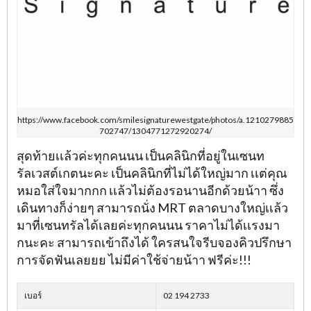
https://www.facebook.com/smilesignaturewestgate/photos/a.1210279885
702747/1304771272920274/
สุดท้ายเเล้วค่ะทุกคนนน เป็นคลินิกที่อยู่ในเซนท
รัลเวสต์เกตนะคะ เป็นคลินิกที่ไม่ได้ใหญ่มาก เเต่คุณ
หมอใส่ใจมากกก เเล้วไม่ต้องรอนานอีกด้วยน้าา ซึ่ง
เดินทางก็ง่ายๆ สามารถนั่ง MRT ตลาดบางใหญ่เเล้ว
มาที่เซนทรัลได้เลยค่ะทุกคนนน ราคาไม่ได้เเรงมา
กนะคะ สามารถเข้าถึงได้ ใครสนใจรีบจองคิวปรึกษา
การจัดฟันเลยยย ไม่มีค่าใช้จ่ายน้าา ฟรีค่ะ!!!
เบอร์
02 194 2733