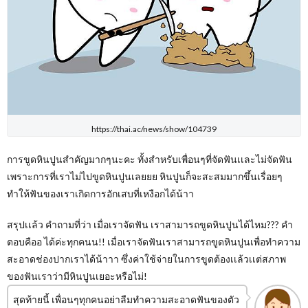
https://thai.ac/news/show/104739
การขูดหินปูนสำคัญมากๆนะคะ ทั้งสำหรับเพื่อนๆที่จัดฟันเเละไม่จัดฟัน
เพราะการที่เราไม่ไปขูดหินปูนเลยยย หินปูนก็จะสะสมมากขึ้นเรื่อยๆ
ทำให้ฟันของเราเกิดการอักเสบที่เหงือกได้น้าา
สรุปเเล้ว คำถามที่ว่า เมื่อเราจัดฟัน เราสามารถขูดหินปูนได้ไหม??? คำ
ตอบคืออ ได้ค่ะทุกคนน!! เมื่อเราจัดฟันเราสามารถขูดหินปูนเพื่อทำความ
สะอาดช่องปากเราได้น้าาา ซึ่งค่าใช้จ่ายในการขูดต้องเเล้วเเต่สภาพ
ของฟันเราว่ามีหินปูนเยอะหรือไม่!
สุดท้ายนี้ เพื่อนๆทุกคนอย่าลืมทำความสะอาดฟันของตัว