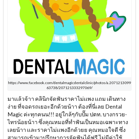
https://www.facebook.com/dentalmagicdentalclinic/photos/a.2071213099
63738/207121333297069/
มาเเล้วจ้าา คลินิกจัดฟันราคาไม่เเพง เเถม เดินทาง
ง่าย ที่จอดรถเยอะอีกด้วยน้าา ต้องที่นี่เลย Dental
Magic ค่ะทุกคนน!!! อยู่ใกล้ๆกับปั๊ม ปตท. บางกรวย-
ไทรน้อยน้าา ซึ่งคุณหมอที่ทำฟันเป็นหมอเฉพาะทาง
เลยน้าา เเละราคาไม่เเพงอีกด้วยย คุณหมอใจดี ซึ่ง
สามารถเข้ามาปรึกษาการจัดฟันได้ฟรี ไม่มีค่าใช้