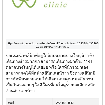
https://www.facebook.com/GentleDentalClinic/photos/a.2015284635188
679/2439457779438027/
ขอเเนะนำคลินิกที่อยู่ใกล้กับตลาดบางใหญ่น้าา ซึ่ง
เดินทางง่ายมากกก สามารถเดินทางมาด้วย MRT
ตลาดบางใหญ่ได้เลยยย หรือใครที่นำรถมาเอง
สามารถจดได้ที่หน้าคลินิกเลยน้าาา ซึ่งทางคลินิกมี
การจัดฟันหลายแบบให้เลือก เเละคุณหมอมีความ
เป็นกันเองมากๆ ใจดี ใครที่สนใจดูรายละเอียดคลิก
ด้านล่างเลยน้าา
เบอร์
090-887-4863