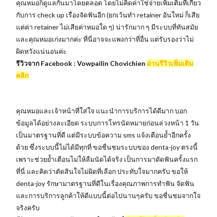
คุณหมอก็ดูแลกันมาโดยตลอด โดยไม่คิดค่าใช่จ่ายเพิ่มเติมที่เกี่ยว
กับการ check up เรื่องจัดฟันอีก (ยกเว้นทำ retainer อันใหม่ ก็เสีย
แค่ค่า retainer ไม่เสียค่าหมอใด ๆ) น่ารักมาก ๆ มีระบบที่ทันสมัย
และคุณหมอเก่งมากค่ะ ที่นี่อาจจะแพงกว่าที่อื่น แต่รับรองว่าไม่
ผิดหวังแน่นอนค่ะ
รีวิวจาก Facebook : Vowpailin Chovichien
อ่านรีวิวเพิ่มเติม
คลิก
คุณหมอและเจ้าหน้าที่ใส่ใจ แนะนำการบริการได้ดีมาก บอก
ข้อมูลได้อย่างละเอียด ระบบการโทรนัดหมายก่อนล่วงหน้า 1 วัน
เป็นมาตรฐานที่ดี แต่มีระบบข้อความ sms แจ้งเตือนย้ำอีกครั้ง
ด้วย ซึ่งระบบนี้ไม่ได้มีทุกที่ ขอชื่นชมระบบของ denta-joy ตรงนี้
เพราะช่วยย้ำเตือนไม่ให้ลืมนัดได้จริง เป็นการมาดัดฟันครั้งแรก
ที่นี่ และคิดว่าตัดสินใจไม่ผิดที่เลือก ประทับใจมากครับ ขอให้
denta-joy รักษามาตรฐานที่ดีในเรื่องคุณภาพการทำฟัน จัดฟัน
และการบริการลูกค้าให้ดีแบบนี้ต่อไปนานๆครับ ขอชื่นชมจากใจ
จริงครับ