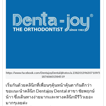
https://www.facebook.com/DentajoyDental/photos/a.238201396307109/5
18760601584519
เริ่มกันด้วยคลินิกที่เพื่อนๆคุ้นหน้าคุ้นตากันดีกว่า
ขอเเนะนำคลินิก Dentajoy Dental สาขา ชัยพฤกษ์
น้าา ซึ่งเดินทางง่ายมากเเละทางคลินิกมีรีวิวเยอะ
มากๆเลยค่ะ