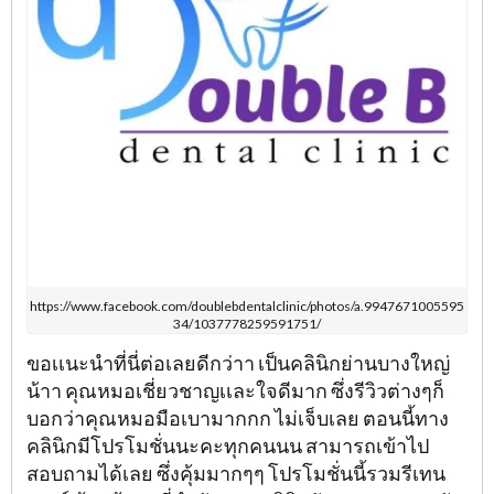
https://www.facebook.com/doublebdentalclinic/photos/a.9947671005595
34/1037778259591751/
ขอเเนะนำที่นี่ต่อเลยดีกว่าา เป็นคลินิกย่านบางใหญ่
น้าา คุณหมอเชี่ยวชาญเเละใจดีมาก ซึ่งรีวิวต่างๆก็
บอกว่าคุณหมอมือเบามากกก ไม่เจ็บเลย ตอนนี้ทาง
คลินิกมีโปรโมชั่นนะคะทุกคนนน สามารถเข้าไป
สอบถามได้เลย ซึ่งคุ้มมากๆๆ โปรโมชั่นนี้รวมรีเทน