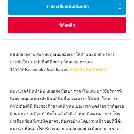
รายละเอียดเพิ่มเติมคลิก
พิกัดคลิก
คลินิกสวยงาม สะอาด คุณหมอมือเบาให้คำแนะนำดี บริการ
ประทับใจ แนะนำที่คลินิกสุขุมวิทสกายเทรนค่ะ
รีวิวจาก Facebook : Jeab Ratree
อ่านรีวิวเพิ่มเติมคลิก
แนะนำคลินิคทำฟัน หมอเก่ง มือเบา ราคาไม่แพง มาใช้บริการที่
นี่เพราะคุณแม่มาทำฟันคลินิคนี้ตลอด แรกๆก็ไม่เข้าใจนะ ว่า
ทำไมต้องที่นี่ ต้องจองคิวล่วงหน้า คนเยอะมาก พูดง่ายๆ ว่าต้องรอ
คิวค่ะ แต่งานดีค่ะทำฟันไปแล้วยังมีเจ้าหน้าติดตามอาการ โทร
มาเตือนก่อนถึงวันนัด อาจจะต้องรอบ้าง โดยรวมแล้วชอบที่นี่ค่ะ
แนะนำเพื่อนมาใช้บริการหลายคนล่ะ หมอเก่ง มือเบามาก ราคา