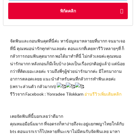
พิกัดคลิก
จัดฟันและถอนฟันคุดที่นี่ค่ะ หาข้อมูลมาหลายยที่มากก จนมาเจอ
ที่นี่ คุณหมอน่ารักทุกท่านเลยค่ะ ตอนแรกที่เคยหารีวิวหลายๆที่ ก็
กลัวการถอนฟันคุดมากก พอได้มาทำที่นี่ ไม่กลัวเลยค่ะคุณหมอ
น่ารักมากก หลังถอนก็มีเจ็บบ้าง (คงเป็นเรื่องปกติอยู่แล้ว) แต่น้อย
กว่าที่คิดเยอะเลยค่ะ รวมถึงพี่ๆผู้ช่วยน่ารักมากค่ะ มีโทรมาถาม
อาการตลอดเลยย แนะนำสำหรับคนที่กลัวการทำฟันเลยค่ะ
(เพราะส่วนตัว กลัวมากก)
รีวิวจาก Facebook : Yonradee Tilokkarn
อ่านรีวิวเพิ่มเติมคลิก
เคยจัดฟันที่นี้บอกเลยว่าดีมาก
คุณหมอมือนิ่มมาก ที่จอดรถก็หาง่ายถึงจะอยู่แยกพญาไทยใกล้กับ
bts ตอนแรกเราก็ไปหลายที่นะเขาไม่มีคนรับจัดฟันเลย มาหา