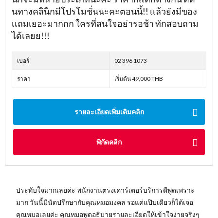
นทางคลินิกมีโปรโมชั่นนะคะตอนนี้!! เเล้วยังมีของ
เเถมเยอะมากกก ใครที่สนใจอย่ารอช้า ทักสอบถาม
ได้เลยย!!!
เบอร์
02 396 1073
ราคา
เริ่มต้น 49,000 THB
รายละเอียดเพิ่มเติมคลิก
พิกัดคลิก
ประทับใจมากเลยค่ะ พนักงานตรงเคาร์เตอร์บริการดีพูดเพราะ
มาก วันนี้มีนัดปรึกษากับคุณหมอมงคล รอแค่แป๊บเดียวก็ได้เจอ
คุณหมอเลยค่ะ คุณหมอพูดอธิบายรายละเอียดให้เข้าใจง่ายจริงๆ