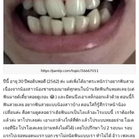
https://pantip.com/topic/36667011
ปีนี้ อายุ 30 ปีพอดิบพอดี (2562) ค่ะ แต่เพิ่งได้มาตระหนักว่าอยากฟันสวย
เนื่องจากน้องสาวน้องชายของมายด์ทุกคนในบ้านจัดฟันกันหมดเลย (แต่
ฟันมายด์เดี๋ยวคอยดูเถอะ 😂 ) และมีคนนึงเอาเหล็กออกแล้วด้วย ตอนนี้ก็
ฟันสวยเลย อยากฟันสวยแบบน้องสาวบ้าง ตอนใส่ก็รู้สึกว่าหน้าน้อง
เปลี่ยนค่ะ คือตามดูตลอดว่าเฮ้ยฟันแกเป็นไงแล้วอะไรแบบนี้ เราต้องจัด
แล้วล่ะ หาโปรเลยค่ะ เอาแถวห้างใกล้ที่พัก แล้วโปรแบบทยอยจ่าย โอเค
เจอที่นึง โปรโอเคเลย (ถามหลังไมค์ได้) เลยไปปรึกษา ไป 2 รอบนะ รอบ
แรกไปเจอหมอคนแรก บอก เขาไม่ถนัดฟันแบบเรา ทำไม่ได้ อ้าว เฟลเลย