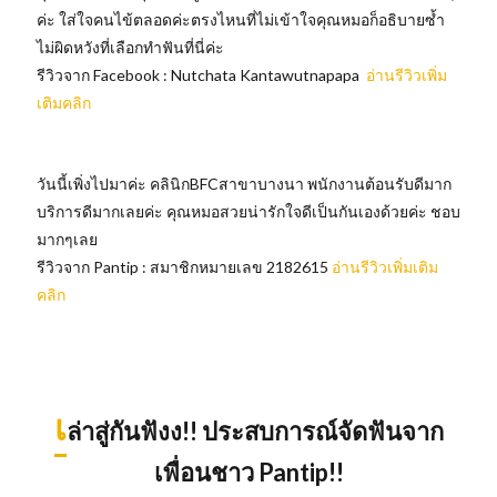
ค่ะ ใส่ใจคนไข้ตลอดค่ะตรงไหนที่ไม่เข้าใจคุณหมอก็อธิบายซ้ำ
ไม่ผิดหวังที่เลือกทำฟันที่นี่ค่ะ
รีวิวจาก Facebook : Nutchata Kantawutnapapa
อ่านรีวิวเพิ่ม
เติมคลิก
วันนี้เพิ่งไปมาค่ะ คลินิกBFCสาขาบางนา พนักงานต้อนรับดีมาก
บริการดีมากเลยค่ะ คุณหมอสวยน่ารักใจดีเป็นกันเองด้วยค่ะ ชอบ
มากๆเลย
รีวิวจาก Pantip : สมาชิกหมายเลข 2182615
อ่านรีวิวเพิ่มเติม
คลิก
เ
ล่าสู่กันฟังง!! ประสบการณ์จัดฟันจาก
เพื่อนชาว Pantip!!