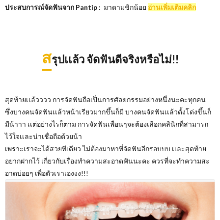
ประสบการณ์จัดฟันจาก Pantip :
มาดามชิกน้อย
อ่านเพิ่มเติมคลิก
ส
รุปเเล้ว จัดฟันดีจริงหรือไม่!!
สุดท้ายเเล้วววว การจัดฟันถือเป็นการศัลยกรรมอย่างหนึ่งนะคะทุกคน
ซึ่งบางคนจัดฟันเเล้วหน้าเรียวมากขึ้นก็มี บางคนจัดฟันเเล้วดั้งโด่งขึ้นก็
มีน้าาา เเต่อย่างไรก็ตาม การจัดฟันเพื่อนๆจะต้องเลือกคลินิกที่สามารถ
ไว้ใจเเละน่าเชื่อถือด้วยน้า
เพราะเราจะได้สวยทีเดียว ไม่ต้องมาหาที่จัดฟันอีกรอบบบ เเละสุดท้าย
อยากฝากไว้ เกี่ยวกับเรื่องทำความสะอาดฟันนะคะ ควรที่จะทำความสะ
อาดบ่อยๆ เพื่อตัวเราเองงง!!!