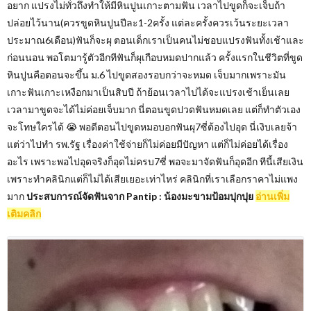
อยาก แปรงไม่ทั่วถึงทำให้มีหินปูนเกาะตามฟัน เวลาไปขูดก็จะเจ็บถ้า
ปล่อยไว้นาน(ควรขูดหินปูนปีละ1-2ครั้ง แต่ละครั้งควรเว้นระยะเวลา
ประมาณ6เดือน)ฟันก็จะผุ ตอนเด็กเราเป็นคนไม่ชอบแปรงฟันทั้งเช้าและ
ก่อนนอน พอโตมารู้ตัวอีกทีฟันก็ผุเกือบหมดปากแล้ว ครั้งแรกในชีวิตที่ขูด
หินปูนคือตอนจะขึ้น ม.6 ไปขูดสองรอบกว่าจะหมด เจ็บมากเพราะมัน
เกาะฟันเกาะเหงือกมาเป็นสิบปี ถ้าย้อนเวลาไปได้จะแปรงเช้าเย็นเลย
เวลามาขูดจะได้ไม่ค่อยเจ็บมาก นี่ตอนขูดปวดฟันหมดเลย แต่ก็ทำตัวเอง
จะโทษใครได้ 😭 พอดีตอนไปขูดหมอบอกฟันผุ7ซี่ต้องไปอุด นี่เงิบเลยจ้า
แต่ว่าไปทำ รพ.รัฐ เรื่องค่าใช้จ่ายก็ไม่ค่อยมีปัญหา แต่ก็ไม่ค่อยได้เรื่อง
อะไร เพราะพอไปอุดจริงก็อุดไม่ครบ7ซี่ พอจะมาจัดฟันก็อุดอีก ทีนี้เสียเงิน
เพราะทำคลินิกแต่ก็ไม่ได้เสียเยอะเท่าไหร่ คลินิกที่เราเลือกราคาไม่แพง
มาก
ประสบการณ์จัดฟันจาก Pantip : น้องมะขามป้อมปุกปุย
อ่านเพิ่ม
เติมคลิก