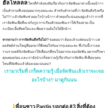
ฮัลโหลลล
ใครที่กำลังสงสัยเกี่ยวกับการจัดฟันมาทางนี้เลยน้าาา
เป็นคำถามที่เจอบ่อยมากๆเลยนะคะ สำหรับคำถามที่ว่า จัดฟันดีจริงหรือ
ไม่??!! เเล้วจัดฟันช่วยอะไรบ้างน้าาา คำตอบก็เเน่นอนอยู่เเล้วว่า การที่
เราจัดฟันเพื่อที่จะปรับรูป การเรียงตัวของฟันเราให้เรียงสวย เป็น
ระเบียบ ยิ้มทีสดใสเเละเพิ่มความมั่นใจได้อีกน้าา
หากถามว่า การจัดฟันดีหรือไม่??
ขอตอบว่า ต้องเเล้วเเต่คนนน้าา เเต่
ผลลัพธ์ส่วนใหญ่ที่ออกมาก็พึงพอใจกันมากๆเลยนะคะ ซึ่งวันนี้เราเลย
รวบรวมคลินิกจัดฟันมาให้เพื่อนๆที่สนใจอยากจะลองจัดฟัน อยากปรึกษา
คุณหมอก่อน เเละเรายังนำเกร็ดความรู้เกี่ยวกับการจัดฟัน ที่เพื่อนๆคน
ไหนที่จัดฟันเเล้วต้องเจอเเน่นอน!!
เรามาเริ่มที่ เกร็ดความรู้ เมื่อจัดฟันเเล้วเราจะเจอ
อะไรบ้าง!! มาดูกันนน
เ
พื่อนชาว Pantip บอกต่อ #3 สิ่งที่ต้อง