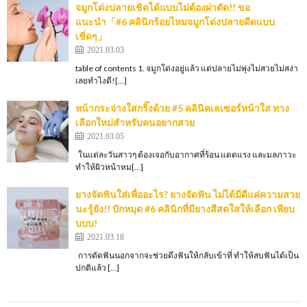
จมูกโด่งปลายเชิดได้แบบไม่ต้องผ่าตัด!! ขอ
แนะนำ「#6 คลินิกร้อยไหมจมูกโด่งปลายดีดแบบ
เชิ่ดๆ」
2021.03.03
table of contents 1. จมูกโด่งอยู่แล้ว แต่ปลายไม่พุ่งไม่สวยไม่สง่า
เลยทำไงดี![…]
หน้ากระจ่างใสกริ๊งด้วย #5 คลินิคเลเซอร์หน้าใส ทาง
เลือกใหม่สำหรับคนอยากสวย
2021.03.05
ในแต่ละวันสาวๆ ต้องเจอกับอากาศที่ร้อน แดดแรง และมลภาวะ
ทำให้ผิวหน้าหม[…]
ยางจัดฟันใส่เพื่ออะไร? ยางจัดฟัน ไม่ได้มีดีแค่ความสวย
นะรู้ยัง!! ปักหมุด #6 คลินิกที่มียางสีสดใสให้เลือก เพียบ
บบบ!
2021.03.18
การดัดฟันนอกจากจะช่วยดึงฟันให้กลับเข้าที่ ทำให้สบฟันได้เป็น
ปกติแล้ว […]