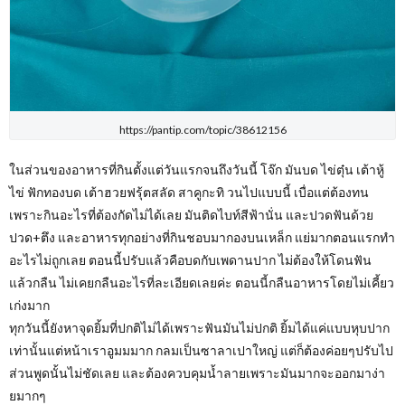
https://pantip.com/topic/38612156
ในส่วนของอาหารที่กินตั้งแต่วันแรกจนถึงวันนี้ โจ๊ก มันบด ไข่ตุ๋น เต้าหู้
ไข่ ฟักทองบด เต้าฮวยฟรุ้ตสลัด สาคูกะทิ วนไปแบบนี้ เบื่อแต่ต้องทน
เพราะกินอะไรที่ต้องกัดไม่ได้เลย มันติดไบท์สีฟ้านั่น และปวดฟันด้วย
ปวด+ตึง และอาหารทุกอย่างที่กินชอบมากองบนเหล็ก แย่มากตอนแรกทำ
อะไรไม่ถูกเลย ตอนนี้ปรับแล้วคือบดกับเพดานปาก ไม่ต้องให้โดนฟัน
แล้วกลืน ไม่เคยกลืนอะไรที่ละเอียดเลยค่ะ ตอนนี้กลืนอาหารโดยไม่เคี้ยว
เก่งมาก
ทุกวันนี้ยังหาจุดยิ้มที่ปกติไม่ได้เพราะฟันมันไม่ปกติ ยิ้มได้แค่แบบหุบปาก
เท่านั้นแต่หน้าเราอูมมมาก กลมเป็นซาลาเปาใหญ่ แต่ก็ต้องค่อยๆปรับไป
ส่วนพูดนั้นไม่ชัดเลย และต้องควบคุมน้ำลายเพราะมันมากจะออกมาง่า
ยมากๆ