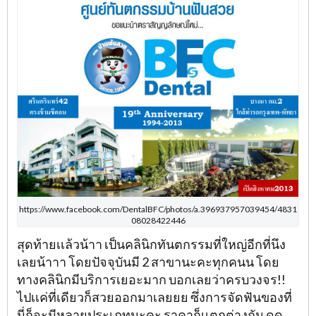
https://www.facebook.com/DentalBFC/photos/a.396937957039454/4831
08028422446
สุดท้ายเเล้วน้าา เป็นคลินิกทันตกรรมที่ใหญ่อีกที่นึง
เลยน้าาา โดยปัจจุบันมี 2 สาขานะคะทุกคนน โดย
ทางคลินิกมีบริการเยอะมาก บอกเลยว่าครบวงจร!!
ไปเเค่ที่เดียวก็สวยออกมาเลยยย ซึ่งการจัดฟันของที่
นี่ก็จะมีหลายประเภทนะคะ ราคาก็เเตกต่างกัน ดด