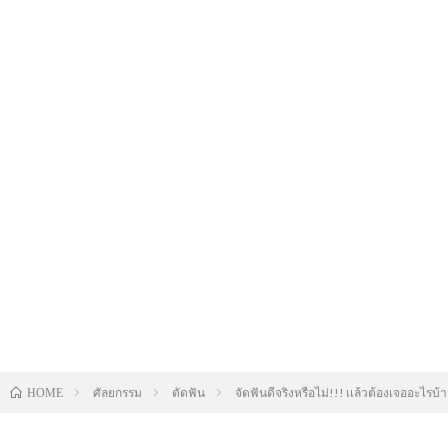
ศัลยกรรม
ดัดฟัน
จัดฟันดีจริงหรือไม่!!! เเล้วต้องเจออะไรบ
HOME