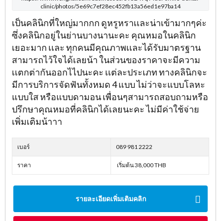
clinic/photos/5e69c7ef28ec452fb13a56ed1e97ba14
เป็นคลินิกที่ใหญ่มากกก ดูหรูหราเเละน่าเข้ามากๆค่ะ
ซึ่งคลินิกอยู่ในย่านบางนานะคะ คุณหมอในคลินิก
เยอะมาก เเละ ทุกคนมีคุณภาพเเละได้รับมาตรฐาน
สามารถไว้ใจได้เลยน้า ในส่วนของราคาจะมีความ
เเตกต่ากันออกไไปนะคะ เเต่ละประเภท ทางคลินิกจะ
มีการบริการจัดฟันทั้งหมด 4 แบบ ไม่ว่าจะแบบโลหะ
แบบใส หรือแบบดามอน เพื่อนๆสามารถสอบถามหรือ
ปรึกษาคุณหมอที่คลินิกได้เลยนะคะ ไม่มีค่าใช้จ่าย
เพิ่มเติมน้าาา
เบอร์
089 981 2222
ราคา
เริ่มต้น 38,000 THB
รายละเอียดเพิ่มเติมคลิก