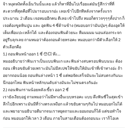
จ้า หงุดหงิดทั้งเย็นวันนั้นเลย แล้วก็หาที่อื่นไปเรื่อยแต่มันรู้สึกว่าที่ที่
สะดวกที่สุดคือที่ไปมารอบแรกอ่ะ เลยเข้าไปอีกทีหลังจากครั้งแรก
ประมาณ 2 เดือน เจอหมออีกคน ดีเลย เข้าไปถึง หมอก็ตรวจๆๆๆทั้งปาก ก็
เจอต้องขูดหินปูน และ อุดฟัน 4 ซี่ด้านข้าง (หมอบอกว่ามันบุ๋มๆ ต้องอุดให้
เต็มเพื่อแปะเหล็กได้ และต้องถอนฟันด้วยนะ หืมมมมม นอนส่องกระจก
อยู่รีบลุกเลย ถามหมอว่าต้องถอนด้วยหรอคะ หมอบอกว่ามีตัวเลือกให้ 2
ตัวเลือกคือ
1.) ถอนฟันหน้าออก 1 ซี่ 😯💥 ห๊ะ…
หมออธิบายว่าฟันเราเป็นแบบฟันเก และฟันล่างสบครอบฟันบนนะ ต้อง
ถอน เพืรอขยับด้วยเพราะมันไม่มีสเปซให้ขยับให้มันเข้าที่เข้าทางอ่ะ ถ้า
อยากถอนน้อย ถอนหันล่างหน้า 1 ซี่ แต่พอจัดเสร็จมันจะไม่สบตรงกันนะ
นึกออกไหม ฟันหน้าหลักบนดับล่างมันจะไม่ชนตรงกันอ่ะ
2.) ถอนฟันกรามน้อยหลังเขี้ยว ออก 2 ซี่
เรายังเงียบอยู่ ถามหมอว่าไม่มีทางอื่นเบบหรอคะ แบบ ดึงฟันซี่ในสุดเข้า
ลึกไปอีกเพราะมันมีที่ว่างตรงเหงือก แล้วขยับตามๆกันไป หมอบอกไม่ได้
และพยายามอธิบายดีมากจนเราหยุดถามและยอมถอนก็ได้ แต่ขอทำใจ
ก่อน หมอบอกให้เวลา 3 เดือน ภายในสามเดือนต้องถอนนะ เราก็โอเค