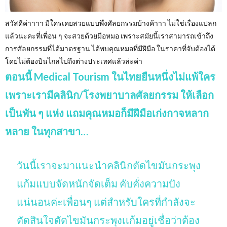
สวัสดีค่าาาา มีใครเคยสวยแบบพึ่งศัลยกรรมบ้างค้าาา ไม่ใช่เรื่องแปลก
แล้วนะคะที่เพื่อน ๆ จะสวยด้วยมือหมอ เพราะสมัยนี้เราสามารถเข้าถึง
การศัลยกรรมที่ได้มาตรฐาน ได้พบคุณหมอที่มีฝีมือ ในราคาที่จับต้องได้
โดยไม่ต้องบินไกลไปถึงต่างประเทศแล้วล่ะค่า
ตอนนี้ Medical Tourism ในไทยยืนหนึ่งไม่แพ้ใคร
เพราะเรามีคลินิก/โรงพยาบาลศัลยกรรม ให้เลือก
เป็นพัน ๆ แห่ง แถมคุณหมอก็มีฝีมือเก่งกาจหลาก
หลาย ในทุกสาขา…
วันนี้เราจะมาแนะนำคลินิกตัดไขมันกระพุง
แก้มแบบจัดหนักจัดเต็ม คับคั่งความปัง
แน่นอนค่ะเพื่อนๆ แต่สำหรับใครที่กำลังจะ
ตัดสินใจตัดไขมันกระพุงเเก้มอยู่เชื่อว่าต้อง