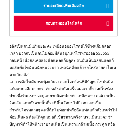
รายละเอียดเพิ่มเติมคลิก
สอบถามออนไลน์คลิก
อลิสเป็นคนมีแก้มเยอะค่ะ เหมือนอมอะไรตุ่ยไว้ข้างแก้มตลอด
เวลา บวกกับเป็นคนไม่ค่อยมีสันจมูกเท่าไร(หรออออ 555555)
ก่อนหน้านี้อลิสเคยลองฉีดแฟตแก้มดูค่ะ คนอื่นเห็นผลกันแต่แก้
มอลิสคือไขมันหนักหน่วงมาก เทคนิคฉีดแล้วรอให้สลายคงไม่เห
มาะกับอลิส
แต่การตัดไขมันกระพุ้งแก้มจะตอบโจทย์คนที่มีปัญหาไขมันติด
แก้มแบบอลิสมากกว่าค่ะ หลังผ่าตัดเสร็จแผลเราก็จะอยู่ในช่อง
ปาก ซึ่งวันแรกๆ จะดูแลยากนิดหน่อยค่ะ เหมือนอารมณ์เราเป็น
ร้อนใน แต่หลังจากนั้นก็จะดีขึ้นเรื่อยๆ ไม่มีรอยแผลเป็น
สำหรับใครหลายๆ คนที่ฉีดโบท็อกซ์หรือฉีดแฟตแล้วสังเกตว่าไม่
ค่อยเห็นผล ต้องให้คุณหมอที่เชี่ยวชาญจริงๆ ประเมินนะคะ ว่า
ปัญหาที่ทำให้หน้าเราบานเนี่ย เป็นเพราะกล้ามเนื้อ กระดูก หรือ