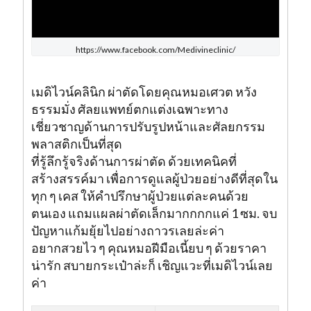
https://www.facebook.com/Medivineclinic/
เมดิไวน์คลินิก
ผ่าตัดโดยคุณหมอเศวต หวัง
ธรรมมั่ง ศัลยแพทย์ตกแต่งเฉพาะทาง
เชี่ยวชาญด้านการปรับรูปหน้าและศัลยกรรม
พลาสติกเป็นที่สุด
ที่รู้ลึกรู้จริงด้านการผ่าตัด ด้วยเทคนิคที่
สร้างสรรค์มา เพื่อการดูแลผู้ป่วยอย่างดีที่สุดใน
ทุก ๆ เคส ให้คำปรึกษาผู้ป่วยแต่ละคนด้วย
ตนเอง แถมแผลผ่าตัดเล็กมากกกกแค่ 1 ซม. จบ
ปัญหาแก้มยุ้ยไปอย่างถาวรเลยล่ะค่า
อยากสวยไว ๆ คุณหมอฝีมือเนี้ยบ ๆ ด้วยราคา
น่ารัก สบายกระเป๋าล่ะก็ เชิญแวะที่เมดิไวน์เลย
ค่า