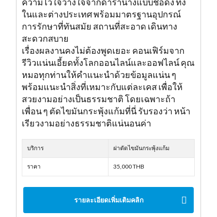
ความไว้ใจวางใจจากดารานางแบบชื่อดัง ทั้ง
ในและต่างประเทศ พร้อมมาตรฐานอุปกรณ์
การรักษาที่ทันสมัย สถานที่สะอาด เดินทาง
สะดวกสบาย
เรื่องผลงานคงไม่ต้องพูดเยอะ คอนเฟิร์มจาก
รีวิวแน่นเอี้ยดทั้งโลกออนไลน์และออฟไลน์ คุณ
หมอทุกท่านให้คำแนะนำด้วยข้อมูลแน่น ๆ
พร้อมแนะนำสิ่งที่เหมาะกับแต่ละเคส เพื่อให้
สวยงามอย่างเป็นธรรมชาติ โดยเฉพาะถ้า
เพื่อน ๆ ตัดไขมันกระพุ้งแก้มที่นี่ รับรองว่า หน้า
เรียวงามอย่างธรรมชาติแน่นอนค่า
บริการ
ผ่าตัดไขมันกระพุ้งแก้ม
ราคา
35,000 THB
รายละเอียดเพิ่มเติมคลิก