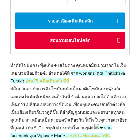
รายละเอียดเพิ่มเติมคลิก
สอบถามออนไลน์คลิก
ทำตัดไขมันกระพุ้งแก้ม + เสริมคาง คุณหมอมือเบามากก ไม่เจ็บ
เลย บวมน้อยด้วยค่ะ อ่านต่อได้ที่
จาก wongnai คุณ Thitichaya
Turakit
อ่านรีวิวเพิ่มเติมคลิกที่นี่
ปลื้มมากค่ะ กับการฉีดไขมันหน้าเด็ก ผ่าตัดไขมันกระพุ้งแก้ม
และดูดไขมันที่เหนียง จนถึงวันนี้ 4 เดือนแล้ว บอกได้คำเดียวว่า
เห็นการเปลี่ยนแปลงอย่างชัดเจน เพื่อนๆและคนรอบตัวต่างทัก
เป็นเสียงเดียวกันว่าดูดีขึ้น ที่สำคัญคุณหมอและพยาบาลทุกคน
ดูแลดีมาก เหมือนเป็นครอบครัวเดียวกัน ใส่ใจในทุกรายละเอียด
ที่สุดแล้ว กับ SLC Hospital ประทับใจมากๆค่ะ
จาก
facebook คุณ Vipavee Marie
อ่านรีวิวเพิ่มเติมคลิกที่นี่