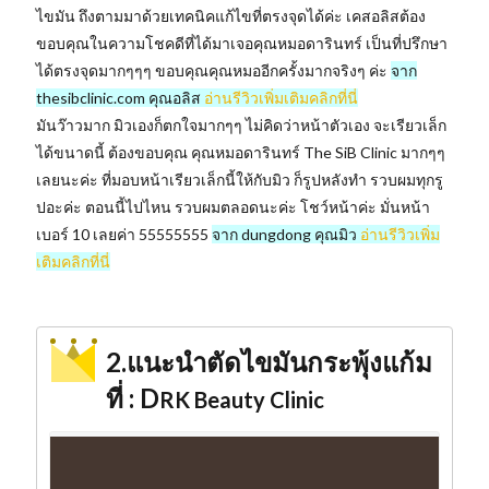
ไขมัน ถึงตามมาด้วยเทคนิคแก้ไขที่ตรงจุดได้ค่ะ เคสอลิสต้อง
ขอบคุณในความโชคดีที่ได้มาเจอคุณหมอดารินทร์ เป็นที่ปรึกษา
ได้ตรงจุดมากๆๆๆ ขอบคุณคุณหมออีกครั้งมากจริงๆ ค่ะ
จาก
thesibclinic.com คุณอลิส
อ่านรีวิวเพิ่มเติมคลิกที่นี่
มันว๊าวมาก มิวเองก็ตกใจมากๆๆ ไม่คิดว่าหน้าตัวเอง จะเรียวเล็ก
ได้ขนาดนี้ ต้องขอบคุณ คุณหมอดารินทร์ The SiB Clinic มากๆๆ
เลยนะค่ะ ที่มอบหน้าเรียวเล็กนี้ให้กับมิว ก็รูปหลังทำ รวบผมทุกรู
ปอะค่ะ ตอนนี้ไปไหน รวบผมตลอดนะค่ะ โชว์หน้าค่ะ มั่นหน้า
เบอร์ 10 เลยค่า 55555555
จาก dungdong คุณมิว
อ่านรีวิวเพิ่ม
เติมคลิกที่นี่
2.แนะนำตัดไขมันกระพุ้งแก้ม
ที่ : D
RK Beauty Clinic