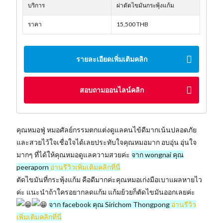
บริการ
ผ่าตัดไขมันกระพุ้งแก้ม
ราคา
15,500 THB
รายละเอียดเพิ่มเติมคลิก
สอบถามออนไลน์คลิก
คุณหมอฟู่ หมอศัลย์​กรรมตกแต่งดูแลคนไข้ดีมากเน้นปลอดภัย​
และสวยไว้ใจเชื่อใจได้เลยประทับใจคุณ​หมอมาก อบอุ่น อุ่นใจ
มากๆ ที่ได้ให้คุณหมอดูแลความสวยค่ะ
จาก wongnai คุณ
peeraporn
อ่านรีวิวเพิ่มเติมคลิกที่นี่
ตัดไขมันที่กระพุ้งแก้ม คือดีมากค่ะคุณหมอเก่งมือเบาแผลหายไว
ค่ะ แนะนำถ้าใครอยากลดแก้ม แก้มย้วยก็ตัดไขมันออกเลยค่ะ
จาก facebook คุณ Sirichom Thongpong
อ่านรีวิว
เพิ่มเติมคลิกที่นี่