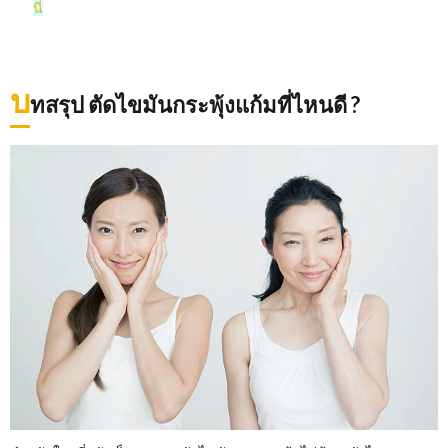
นี่
บ
ทสรุป ตัดไขมันกระพุ้งแก้มที่ไหนดี ?