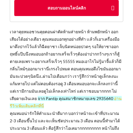
สอบถามออนไลน์คลิก
เวลาคุยหมอชวนคุยตอนผ่าตัดห้ามส่ายหน้า ห้ามพยักหน้า ออก
เสียงได้อย่างเดียว คุณหมอบอกทุกอย่างที่ทำ เเล้วก็เอาเครื่องมือ
มาดึงปากไว้แล้วก็ฉีดยาชา เจ็บนิดหน่อยปวดๆ รอให้ยาชาออก
ฤทธิ์แป๊บนึงหมอบอกถ้าอยากเสร็จเร็วๆต้องอ่าปากกว้างๆเราก็สู้
ตายเลยเพราะอยากเสร็จเร็วๆ 55555 หมอเอาไรไม่รู้มาจี้แล้วก็มี
กลิ่นไหม้ๆออกมาเรานี่เกรงไปหมด ตอนคุณหมอดึงไขมันออกมา
มันจะปวดๆนิดนึง..ผ่านไปเดือนกว่า เรารู้สึกว่าหน้าดูเล็กลงนะ
แก้มหายไป แต่ไม่ตอบต้องรอดู 3 เดือนหมอบอกจะเล็กลงกว่านี้
แต่เรามีกามมันเลยดูไม่เล็กลงเท่าไหร่ แต่เราชอบมากกกก ไม่
เสียดายเงินเลย
จาก Pantip คุณสมาชิกหมายเลข 2935640
อ่าน
รีวิวเพิ่มเติมคลิกที่นี่
คุณหมอน่ารักให้คำแนะนำดีมาก บอกว่าหน้าจะเข้าที่ประมาณ
2-3 เดือนขึ้นไป และจะเห็นชัดประมาณ 3 เดือน ตอนนี้ทำมาได้
ประมาณ 3 เดือนแล้ว คือรู้สึกว่าโอเคมากกกกกกกกก หน้าไม่ถึง