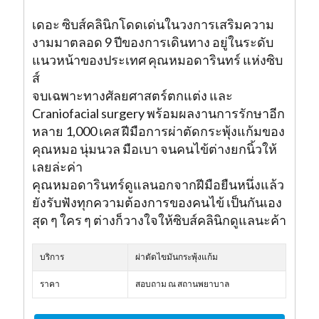
เดอะ ซิบส์คลินิกโดดเด่นในวงการเสริมความ
งามมาตลอด 9 ปีของการเดินทาง อยู่ในระดับ
แนวหน้าของประเทศ คุณหมอดารินทร์ แห่งซิบ
ส์
จบเฉพาะทางศัลยศาสตร์ตกแต่ง และ
Craniofacial surgery พร้อมผลงานการรักษาอีก
หลาย 1,000 เคส ฝีมือการผ่าตัดกระพุ้งแก้มของ
คุณหมอ นุ่มนวล มือเบา จนคนไข้ต่างยกนิ้วให้
เลยล่ะค่า
คุณหมอดารินทร์ดูแลนอกจากฝีมือยืนหนึ่งแล้ว
ยังรับฟังทุกความต้องการของคนไข้ เป็นกันเอง
สุด ๆ ใคร ๆ ต่างก็วางใจให้ซิบส์คลินิกดูแลนะค้า
บริการ
ผ่าตัดไขมันกระพุ้งแก้ม
ราคา
สอบถาม ณ สถานพยาบาล