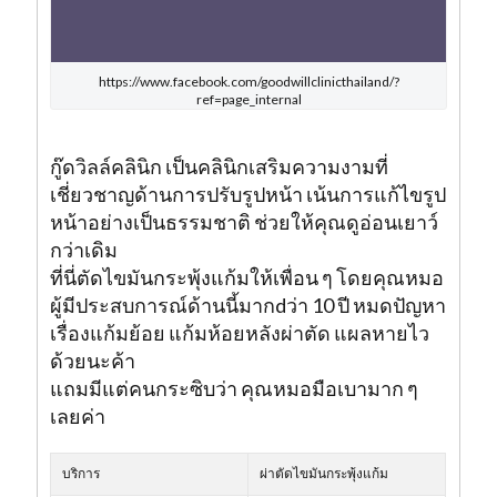
https://www.facebook.com/goodwillclinicthailand/?
ref=page_internal
กู๊ดวิลล์คลินิก เป็นคลินิกเสริมความงามที่
เชี่ยวชาญด้านการปรับรูปหน้า เน้นการแก้ไขรูป
หน้าอย่างเป็นธรรมชาติ ช่วยให้คุณดูอ่อนเยาว์
กว่าเดิม
ที่นี่ตัดไขมันกระพุ้งแก้มให้เพื่อน ๆ โดยคุณหมอ
ผู้มีประสบการณ์ด้านนี้มากdว่า 10 ปี หมดปัญหา
เรื่องแก้มย้อย แก้มห้อยหลังผ่าตัด แผลหายไว
ด้วยนะค้า
แถมมีแต่คนกระซิบว่า คุณหมอมือเบามาก ๆ
เลยค่า
บริการ
ผ่าตัดไขมันกระพุ้งแก้ม