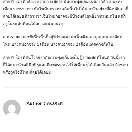
สำหรับใครที่กลัวเจ็บจากการตัดไขมันกระพุงแก้มไม่ต้องกลัวไปนะคะ
เพื่อนๆ เพราะการตัดไขมันกระพุงแก้มนั้นไม่ได้น่ากลัวอย่างที่คิด ตื่นมาก็
สวยได้เลยย ถ้าถามว่าเจ็บไหมก็อาจจะมีบ้างหลังฤทธิ์ยาชาหมดไป แต่ก็
อยู่ในระดับที่ทนได้อย่างแน่นอนค่ะ
ส่วนระยะเวลาพักฟื้นนั้นก็อยู่ที่ว่าแต่ละคนฟื้นตัวและดูแลตนเองดีแค่
ไหน บางคนอาจจะ 1 เดือน บางคนอาจจะ 2 เดือนแตกต่างกันไป
สำหรับใครที่สนใจอยากตัดกระพุงแก้มแต่ไม่รู้ว่าจะตัดที่ไหนดี วันนี้เรา
ก็ได้แนะนำคลินิกดีๆและมีมาตรฐานไว้ให้เพื่อนๆได้เลือกกันแล้ว ถ้าชอบ
หรือถูกใจที่ไหนก็ลุยได้เลยย
Author：AOXEN