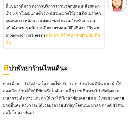
นี้แบบว่าดีมาก ทั้งการบริการ เรานวดกับแฟนเลือกแพก
เก็จ 5 ชั่วโมงมีแถมข้าวเหนียวมะม่วงให้ด้วย ถึงแม้ราคา
ดูตอนแรกเหมือนจะแพงแต่พอคำนวนสำหรับสองคน
แล้วคุ้มมากๆ พนักงานมีมารยาทและฝีมือดีด้วย รีวิวจาก
tripadvisor : praneesri
คลิกอ่านรีวิวสปาพัทยาฉบับเต็ม
ที่นี่
ส
ปาพัทยาร้านไหนดีนะ
หากเพื่อน ๆ กำลังลังเลใจว่าจะใช้บริการสปาร้านไหนดีนั้น แนะนำให้
ลองเลือกร้านที่ใกล้ที่พัก หรือใกล้สถานที่ ๆ เราเดินทางไป เพื่อที่จะย่น
เวลาการเดินทาง และทำให้เราได้มีเวลาผ่อนคลาย และรีเฟรชร่างกาย
มากขึ้นค่ะ หวังว่าจะได้เจอบริการสปาที่ถูกใจกันนะ มาสุขภาพดี ผิวสวย
สดใสไปด้วยกันค่ะ