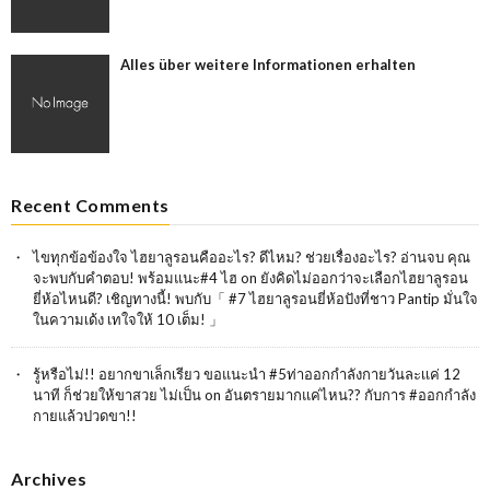
Alles über weitere Informationen erhalten
Recent Comments
ไขทุกข้อข้องใจ ไฮยาลูรอนคืออะไร? ดีไหม? ช่วยเรื่องอะไร? อ่านจบ คุณ
จะพบกับคำตอบ! พร้อมแนะ#4 ไฮ
on
ยังคิดไม่ออกว่าจะเลือกไฮยาลูรอน
ยี่ห้อไหนดี? เชิญทางนี้! พบกับ「 #7 ไฮยาลูรอนยี่ห้อปังที่ชาว Pantip มั่นใจ
ในความเด้ง เทใจให้ 10 เต็ม! 」
รู้หรือไม่!! อยากขาเล็กเรียว ขอแนะนำ #5ท่าออกกำลังกายวันละเเค่ 12
นาที ก็ช่วยให้ขาสวย ไม่เป็น
on
อันตรายมากแค่ไหน?? กับการ #ออกกำลัง
กายแล้วปวดขา!!
Archives