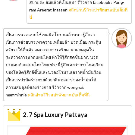
สบายค่ะ สมแล้วที่เป็นสปา รีวิวจาก facebook : Pang-
ram Areerat Intasen
คลิกอ่านรีวิวสปาพัทยาฉบับเต็มที่
นี่
เป็นการนวดแบบใช้เทคนิคโบราณล้านนา รู้สึกว่า
เป็นการช่วยบรรเทาความเหนื่อยล้า ปวดเมื่อย กระตุ้น
อวัยวะให้ตื่นตัว ลดภาวะการเครียด, นวดกดจุดใน
ระหว่างการนวดแผนไทย ทำให้รู้สึกสดชื่นมาก, นวด
ประคบด้วยสมุนไพรไทย ช่วงนี้รู้สึกเลยว่าการไหลเวียน
ของโลหิตรู้สึกดีขึ้นและนวดอโรมาเธอราพน้ำมันร้อน
เป็นการบำบัดร่างกายด้วยกลิ่นหอม ๆ ของน้ำมันให้
ความสมดุลย์ของร่างกาย รีวิวจาก wongnai:
mamminnie
คลิกอ่านรีวิวสปาพัทยาฉบับเต็มที่นี่
2. 7 Spa Luxury Pattaya