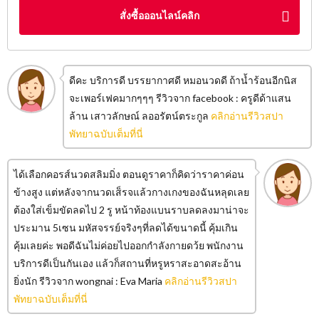
สั่งซื้อออนไลน์คลิก
ดีคะ บริการดี บรรยากาศดี หมอนวดดี ถ้าน้ำร้อนอีกนิส
จะเพอร์เฟคมากๆๆๆ รีวิวจาก facebook : ครูดีด้าแสน
ล้าน เสาวลักษณ์ ลออรัตน์ตระกูล
คลิกอ่านรีวิวสปา
พัทยาฉบับเต็มที่นี่
ได้เลือกคอรส์นวดสลิมมิ่ง ตอนดูราคาก็คิดว่าราคาค่อน
ข้างสูง แต่หลังจากนวดเส็รจแล้วกางเกงของฉันหลุดเลย
ต้องใส่เข็มขัดลดไป 2 รู หน้าท้องแบนราบลดลงมาน่าจะ
ประมาน 5เซน มหัสจรรย์จริงๆที่ลดได้ขนาดนี้ คุ้มเกิน
คุ้มเลยค่ะ พอดีฉันไม่ค่อยไปออกกำลังกายดว้ย พนักงาน
บริการดีเป็นกันเอง แล้วก็สถานที่หรูหราสะอาดสะอ้าน
ยิ่งนัก รีวิวจาก wongnai : Eva Maria
คลิกอ่านรีวิวสปา
พัทยาฉบับเต็มที่นี่