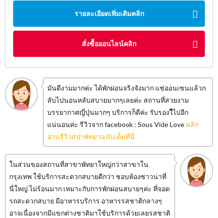
รายละเอียดเพิ่มเติมคลิก
สั่งซื้อออนไลน์คลิก
มันดีงามมากค่ะ​ ได้พักผ่อนจริงจังมาก​ แช่ออนเซนแล้วก
ลับไปนอนหลับสบายมากๆเลยค่ะ สถานที่สวยงาม​
บรรยากาศ​ญี่ปุ่น​มากๆ​ บริการก็ดีค่ะ​ รับรองใีไปอีก
แน่นอนค่ะ รีวิวจาก facebook : Sous Vide Love
คลิก
อ่านรีวิวสปาพัทยาฉบับเต็มที่นี่
ในส่วนของสถานที่สาขาพัทยาใหญ่กว่าสาขาใน
กรุงเทพ ใช้บริการสะดวกสบายดีกว่า ชอบห้องซาวน่าที่
นี่ใหญ่ ไม่ร้อนมาก เหมาะกับการพักผ่อนสบายๆค่ะ ที่จอด
รถสะดวกสบาย มีอาหารบริการ อาหารรสชาติกลางๆ
อาจเนื่องจากมีแขกต่างชาติมาใช้บริการด้วยเลยรสชาติ