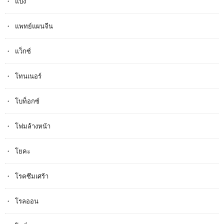
แป้ง
แพทย์แผนจีน
แว็กซ์
โทนเนอร์
โบท็อกซ์
โฟมล้างหน้า
โยคะ
โรคซึมเศร้า
โรลออน