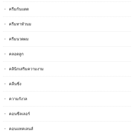
ครีมกันแดด
ครีมทาหัวนม
ครีมนวดผม
คลอดลูก
คลินิกเสริมความงาม
คลีนซิ่ง
ความกังวล
คอนซีลเลอร์
คอนแทคเลนส์