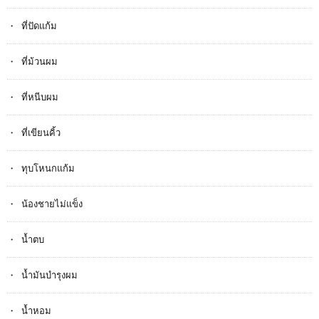
ที่ปัดแก้ม
ที่ม้วนผม
ที่หนีบผม
ที่เขียนคิ้ว
ทุบโหนกแก้ม
น้องชายไม่แข็ง
น้ำตบ
น้ำมันบำรุงผม
น้ำหอม