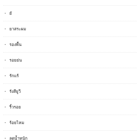
ยั
ยาสระผม
รองพื้น
รอยย่น
รักแร้
รังสียูวี
ริ้วรอย
ร้อยไหม
ลดน้ำหนัก