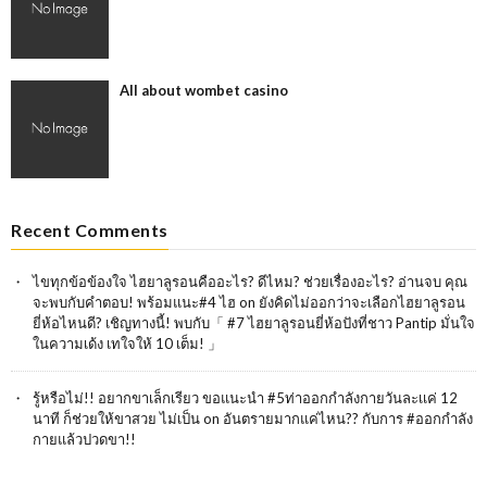
All about wombet casino
Recent Comments
ไขทุกข้อข้องใจ ไฮยาลูรอนคืออะไร? ดีไหม? ช่วยเรื่องอะไร? อ่านจบ คุณ
จะพบกับคำตอบ! พร้อมแนะ#4 ไฮ
on
ยังคิดไม่ออกว่าจะเลือกไฮยาลูรอน
ยี่ห้อไหนดี? เชิญทางนี้! พบกับ「 #7 ไฮยาลูรอนยี่ห้อปังที่ชาว Pantip มั่นใจ
ในความเด้ง เทใจให้ 10 เต็ม! 」
รู้หรือไม่!! อยากขาเล็กเรียว ขอแนะนำ #5ท่าออกกำลังกายวันละเเค่ 12
นาที ก็ช่วยให้ขาสวย ไม่เป็น
on
อันตรายมากแค่ไหน?? กับการ #ออกกำลัง
กายแล้วปวดขา!!