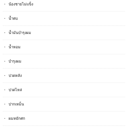
น้องชายไม่แข็ง
น้ำตบ
น้ำมันบำรุงผม
น้ำหอม
บำรุงผม
ปวดหลัง
ปวดไหล่
ปากเหม็น
ผมหยักศก