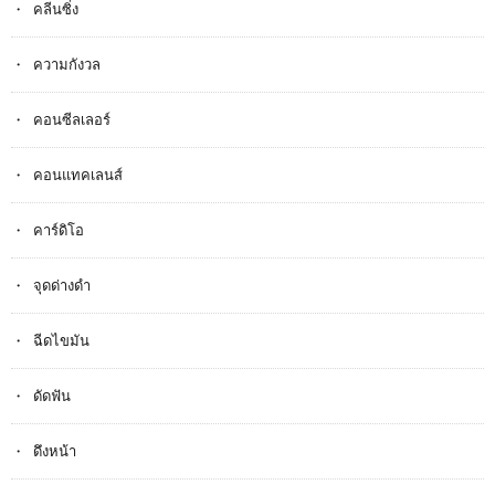
คลีนซิ่ง
ความกังวล
คอนซีลเลอร์
คอนแทคเลนส์
คาร์ดิโอ
จุดด่างดำ
ฉีดไขมัน
ดัดฟัน
ดึงหน้า