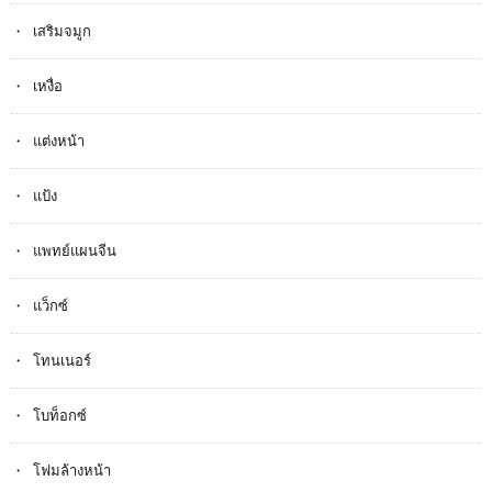
เสริมจมูก
เหงื่อ
แต่งหน้า
แป้ง
แพทย์แผนจีน
แว็กซ์
โทนเนอร์
โบท็อกซ์
โฟมล้างหน้า