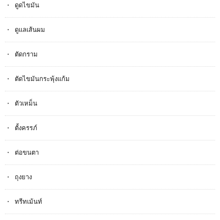
ดูดไขมัน
ดูแลเส้นผม
ตัดกราม
ตัดไขมันกระพุ้งแก้ม
ตัวเหม็น
ตั้งครรภ​์
ต่อขนตา
ถุงยาง
ทรีทเม้นท์