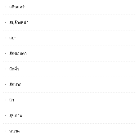
สกินแคร์
สบู่ล้างหน้า
สปา
สักขอบตา
สักคิ้ว
สักปาก
สิว
สุขภาพ
หนวด