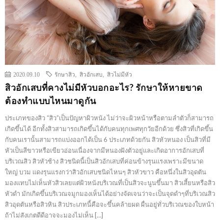
2020.09.10
รักษาสิว
,
สิวอักเสบ
,
สิวไม่มีหัว
สิวอักเสบที่คางไม่มีหัวบอกอะไร? รักษาให้หายขาด
ต้องทำแบบไหนมาดูกัน
ประเภทของสิว “สิว”เป็นปัญหาผิวหนัง ไม่ว่าจะผิวหน้าหรือตามลำตัวก็สามารถ
เกิดขึ้นได้ อีกทั้งสิวสามารถเกิดขึ้นได้กับคนทุกเพศทุกวัยอีกด้วย ซึ่งสิวที่เกิดขึ้น
กับคนเรานั้นสามารถแบ่งออกได้เป็น 6 ประเภทด้วยกัน สิวหัวหนอง เป็นสิวที่มี
หัวเป็นสีขาวหรือเขียวอ่อนเนื่องจากมีหนองฝังตัวอยู่และเกิดอาการอักเสบที่
บริเวณสิว สิวหัวช้าง สิวชนิดนี้เป็นสิวอักเสบที่ค่อนข้างรุนแรงเพราะมีขนาด
ใหญ่ บวม แดงรุนแรงกว่าสิวอักเสบชนิดไหนๆ สิวหัวขาว คือหนึ่งในสิวอุดตัน
มองแทบไม่เห็นหัวสิวเลยแต่ผิวหนังบริเวณที่เป็นสิวจะนูนขึ้นมา สิวเสี้ยนหรือสิว
หัวดำ มักเกิดขึ้นบริเวณจมูกมองเห็นได้อย่างจัดเจนว่าจะเป็นจุดดำๆที่บริเวณสิว
สิวอุดตันหรือสิวหิน สิวประเภทนี้คือจะขึ้นคล้ายผด ผื่นอยู่ทั่วบริเวณของใบหน้า
ถ้าไม่สังเกตดีดีอาจจะมองไม่เห็น […]