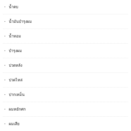
น้ำตบ
น้ำมันบำรุงผม
น้ำหอม
บำรุงผม
ปวดหลัง
ปวดไหล่
ปากเหม็น
ผมหยักศก
ผมเสีย