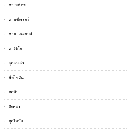
ความกังวล
คอนซีลเลอร์
คอนแทคเลนส์
คาร์ดิโอ
จุดด่างดำ
ฉีดไขมัน
ดัดฟัน
ดึงหน้า
ดูดไขมัน