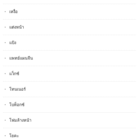
เหงื่อ
แต่งหน้า
แป้ง
แพทย์แผนจีน
แว็กซ์
โทนเนอร์
โบท็อกซ์
โฟมล้างหน้า
โยคะ