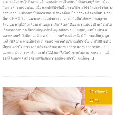
ระคายเคือง จนไปถึงอากาศร้อนของประเทศไทยนั้นก็เป็นสาเหตุที่เพราะมีผล
กับการทำงานของต่อมเหงื่อ และยังมีปัจจัยอื่นๆเช่นวิธีการใช้ชีวิตประจำวันต่าง
ก็สามารถเป็นปัจจัยทำให้เกิดสิวผดได้ สิวผดคืออะไร ? สิวผด คือผดผื่นเม็ดเล็กๆ
ขึ้นบนใบหน้าโดยเฉพาะบริเวณหน้าผาก สามารถเกิดขึ้นได้กับทุกเพศทุกวัย
โดยเฉพาะผู้ที่มีผิวแพ้ง่าย สาเหตุการเกิด ‘สิวผด’ คืออาการแพ้ของผิวหนังไม่ได้
เกิดมาจากสาเกตุเดียวกับปัญหาสิวอื่นๆแต่มีลักษณะเป็นตุ่มนูนเหมือนสิวจน
หลายๆคนเข้าใจผิด …….‘สิวผด’ คืออาการแพ้ของผิวหนัง มีลักษณะเป็นตุ่มนูน
แต่ไม่มีหัวกระจายเป็นจำนวนค่อนข้างมากทั่วบริเวณที่เกิดขึ้น….ไม่ใช่สิวอย่าง
ที่ทุกคนเข้าใจ สาเหตุการเกิดของสิวผด สภาพอากาศ สภาพอากาศร้อนและ
แสงแดด มีผลกระทบโดยตรงทำให้ต่อมเหงื่อในร่างกายไม่สามารถระบายเหงื่อ
ออกได้หมดและเมื่อต่อมเหงื่อเกิดการอุดตันจะเกิดเป็นตุ่มเล็กๆ […]
สกินแคร์
สิว