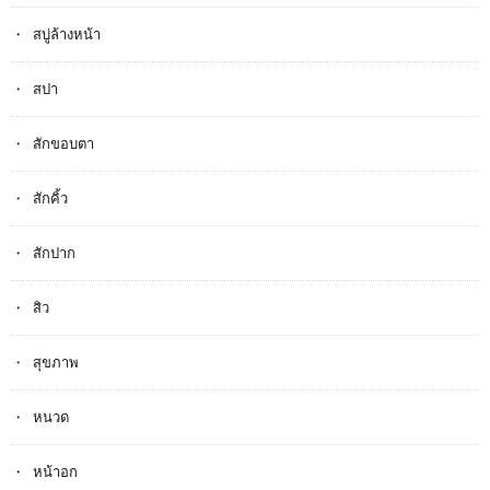
สบู่ล้างหน้า
สปา
สักขอบตา
สักคิ้ว
สักปาก
สิว
สุขภาพ
หนวด
หน้าอก