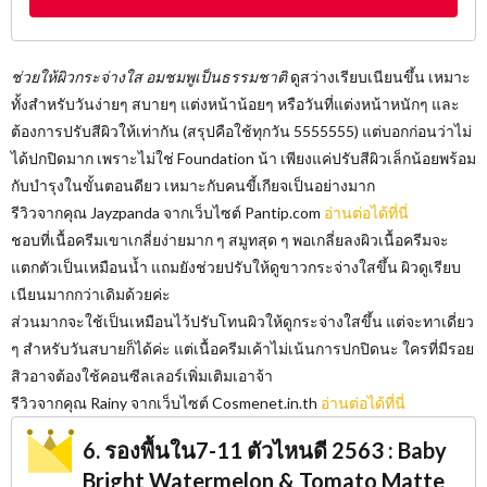
ช่วยให้ผิวกระจ่างใส อมชมพูเป็นธรรมชาติ
ดูสว่างเรียบเนียนขึ้น เหมาะ
ทั้งสำหรับวันง่ายๆ สบายๆ แต่งหน้าน้อยๆ หรือวันที่แต่งหน้าหนักๆ และ
ต้องการปรับสีผิวให้เท่ากัน (สรุปคือใช้ทุกวัน 5555555) แต่บอกก่อนว่าไม่
ได้ปกปิดมาก เพราะไม่ใช่ Foundation น้า เพียงแค่ปรับสีผิวเล็กน้อยพร้อม
กับบำรุงในขั้นตอนดียว เหมาะกับคนขี้เกียจเป็นอย่างมาก
รีวิวจากคุณ Jayzpanda จากเว็บไซต์​ Pantip.com
อ่านต่อได้ที่นี่
ชอบที่เนื้อครีมเขาเกลี่ยง่ายมาก ๆ สมูทสุด ๆ พอเกลี่ยลงผิวเนื้อครีมจะ
แตกตัวเป็นเหมือนน้ำ แถมยังช่วยปรับให้ดูขาวกระจ่างใสขึ้น ผิวดูเรียบ
เนียนมากกว่าเดิมด้วยค่ะ
ส่วนมากจะใช้เป็นเหมือนไว้ปรับโทนผิวให้ดูกระจ่างใสขึ้น แต่จะทาเดี่ยว
ๆ สำหรับวันสบายก็ได้ค่ะ แต่เนื้อครีมเค้าไม่เน้นการปกปิดนะ ใครที่มีรอย
สิวอาจต้องใช้คอนซีลเลอร์เพิ่มเติมเอาจ้า
รีวิวจากคุณ Rainy จากเว็บไซต์​ Cosmenet.in.th
อ่านต่อได้ที่นี่
6. รองพื้นใน7-11 ตัวไหนดี 2563 : Baby
Bright Watermelon & Tomato Matte