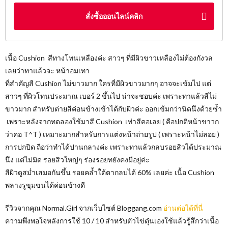
สั่งซื้อออนไลน์คลิก
เนื้อ Cushion สีทางโทนเหลืองค่ะ สาวๆ ที่มีผิวขาวเหลืองไม่ต้องกังวล
เลยว่าทาแล้วจะ หน้าอมเทา
ที่สำคัญสี Cushion ไม่ขาวมาก ใครที่มีผิวขาวมากๆ อาจจะเข้มไป แต่
สาวๆ ที่ผิวโทนประมาณ เบอร์ 2 ขึ้นไป น่าจะชอบค่ะ เพราะทาแล้วสีไม่
ขาวมาก สำหรับต่ายสีค่อนข้างเข้าได้กับผิวค่ะ ออกเข้มกว่านิดนึงด้วยซ้ำ
เพราะหลังจากทดลองใช้มาสี Cushion เท่าสีคอเลย ( คือปกติหน้าขาวก
ว่าคอ T^T ) เหมาะมากสำหรับการแต่งหน้าถ่ายรูป ( เพราะหน้าไม่ลอย )
การปกปิด ถือว่าทำได้ปานกลางค่ะ เพราะทาแล้วกลบรอยสิวได้ประมาณ
นึง แต่ไม่มิด รอยสิวใหญ่ๆ ร่องรอยทยังคงมีอยู่ค่ะ
สีผิวดูสม่ำเสมอกันขึ้น รอยคล้ำใต้ตากลบได้ 60% เลยค่ะ เนื้อ Cushion
พลางรูขุมขนได้ค่อนข้างดี
รีวิวจากคุณ Normal.Girl จากเว็บไซต์​ Bloggang.com
อ่านต่อได้ที่นี่
ความพึงพอใจหลังการใช้ 10 / 10 สำหรับตัวไข่ตุ๋นเองใช้แล้วรู้สึกว่าเนื้อ