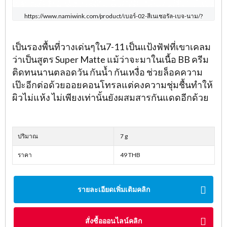
https://www.namiwink.com/product/เบอร์-02-สีเนเชอรัล-เบจ-นาม/?
เป็นรองพื้นที่วางเด่นๆใน7-11 เป็นแป้งฟัฟที่เขาเคลม
ว่าเป็นสูตร Super Matte แม้ว่าจะมาในเนื้อ BB ครีม
ติดทนนานตลอดวัน กันน้ำ กันเหงื่อ ช่วยล็อคความ
เป๊ะอีกต่อด้วยออยคอนโทรลแต่คงความชุ่มชื้นทำให้
ผิวไม่แห้ง ไม่เพียงเท่านั้นยังผสมสารกันแดดอีกด้วย
ปริมาณ
7 g
ราคา
49 THB
รายละเอียดเพิ่มเติมคลิก
สั่งซื้อออนไลน์คลิก