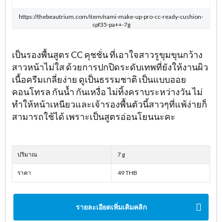
https://thebeautrium.com/item/nami-make-up-pro-cc-ready-cushion-
spf35-pa++-7g
เป็นรองพื้นสูตร CC คุชชั่น ที่เอาใจสาวรูขุมขุนกว้าง
สาวหน้าไม่ใส ด้วยการปกปิดระดับเทพที่ยังให้งานผิว
เนื้อครีมเกลี่ยง่าย ดูเป็นธรรมชาติ เป็นแบบออย
คอนโทรล กันน้ำ กันเหงื่อ ไม่ทิ้งคราบระหว่างวัน ไม่
ทำให้หน้าเหนียวและเจ้ารองพื้นตัวนี้สาวๆที่แพ้ง่ายก็
สามารถใช้ได้ เพราะเป็นสูตรอ่อนโยนนะคะ
ปริมาณ
7 g
ราคา
49 THB
รายละเอียดเพิ่มเติมคลิก