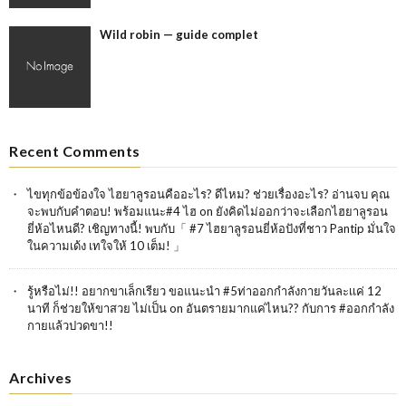
Wild robin — guide complet
Recent Comments
ไขทุกข้อข้องใจ ไฮยาลูรอนคืออะไร? ดีไหม? ช่วยเรื่องอะไร? อ่านจบ คุณ
จะพบกับคำตอบ! พร้อมแนะ#4 ไฮ
on
ยังคิดไม่ออกว่าจะเลือกไฮยาลูรอน
ยี่ห้อไหนดี? เชิญทางนี้! พบกับ「 #7 ไฮยาลูรอนยี่ห้อปังที่ชาว Pantip มั่นใจ
ในความเด้ง เทใจให้ 10 เต็ม! 」
รู้หรือไม่!! อยากขาเล็กเรียว ขอแนะนำ #5ท่าออกกำลังกายวันละเเค่ 12
นาที ก็ช่วยให้ขาสวย ไม่เป็น
on
อันตรายมากแค่ไหน?? กับการ #ออกกำลัง
กายแล้วปวดขา!!
Archives