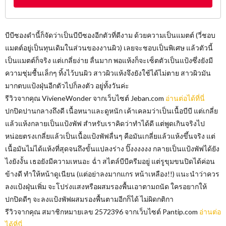
บีบีซองดำนี้ก็จัดว่าเป็นบีบีซองอีกตัวที่ดีงาม ด้วยความเป็นแมตต์ (วี่ชอบ
แมตต์อยู่เป็นทุนเดิมในส่วนของงานผิว) เลยจะชอบเป็นพิเศษ แล้วตัวนี้
เป็นแมตต์ก็จริง แต่เกลี่ยง่าย ลื่นมาก พอแห้งก็จะเซ็ตตัวเป็นแป้งซึ่งยังมี
ความชุ่มชื้นเล็กๆ ทิ้งไว้บนผิว สาวผิวแห้งจึงยังใช้ได้ไม่ตาย สาวผิวมัน
มากตบแป้งฝุ่นอีกตัวไปก็ลงตัว อยู่ทั้งวันค่ะ
รีวิวจากคุณ VivieneWonder จากเว็บไซต์​ Jeban.com
อ่านต่อได้ที่นี่
ปกปิดปานกลางถึงดี เนื้อหนาและดูหนัก เค้าเคลมว่าเป็นเนื้อบีบี แต่เกลี่ย
แล้วแห้งกลายเป็นแป้งพัฟ สำหรับเราคิดว่าทำได้ดี แต่พูดเกินจริงไป
หน่อยตรงเกลี่ยแล้วเป็นเนื้อแป้งพัฟลื่นๆ คือมันเกลี่ยแล้วแห้งขึ้นจริง แต่
เนื้อมันไม่ได้แห้งที่สุดจนถึงขั้นแปลงร่าง ปิ๊งงงงงง กลายเป็นแป้งพัฟได้ยัง
ไงยังงั้น เธอยังมีความเหนอะ ฉ่ำ สไตล์บีบีครีมอยู่ แต่รูขุมขนปิดได้ค่อน
ข้างดี ทำให้หน้าดูเนียน (แต่อย่าลงมากแกร หน้าเหลือง!!) แนะนำว่าควร
ลงแป้งฝุ่นเพิ่ม จะโปร่งแสงหรือผสมรองพื้นเอาตามถนัด ใครอยากให้
ปกปิดดีๆ จะลงแป้งพัฟผสมรองพื้นตามอีกก็ได้ ไม่ผิดกติกา
รีวิวจากคุณ สมาชิกหมายเลข 2572396 จากเว็บไซต์​ Pantip.com
อ่านต่อ
ได้ที่นี่