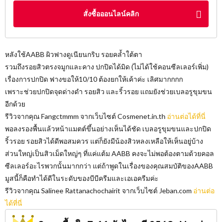
สั่งซื้อออนไลน์คลิก
หลังใช้AABB ผิวฟางดูเนียนกริบ รอยคล้ำใต้ตา
รวมถึงรอยสิวตรงจมูกและคาง ปกปิดได้มิด (ไม่ได้ใช้คอนซีลเลอร์เพิ่ม)
เรื่องการปกปิด ฟางขอให้10/10 ต้องยกให้เค้าค่ะ เลิศมากกกก
เพราะช่วยปกปิดจุดด่างดำ รอยสิว และริ้วรอย แถมยังช่วยเบลอรูขุมขน
อีกด้วย
รีวิวจากคุณ Fangctmmm จากเว็บไซต์​ Cosmenet.in.th
อ่านต่อได้ที่นี่
พอลงรองพื้นแล้วหน้าแมตต์ขึ้นอย่างเห็นได้ชัด เบลอรูขุมขนและปกปิด
ริ้วรอย รอยสิวได้ดีพอสมควร แต่ก็ยังมีน้องสิวหลงเหลือให้เห็นอยู่บ้าง
ส่วนใหญ่เป็นสิวเม็ดใหญ่ๆ ที่แค่แต้ม AABB คงจะไม่พอต้องตามด้วยคอล
ซีลเลอร์อะไรพวกนั้นมากกว่า แต่ถ้าพูดในเรื่องของคุณสมบัติของAABB
มูสนี้ก็คือทำได้ดีในระดับของบีบีครีมและเอเอครีมค่ะ
รีวิวจากคุณ Salinee Rattanachochairit จากเว็บไซต์​ Jeban.com
อ่านต่อ
ได้ที่นี่