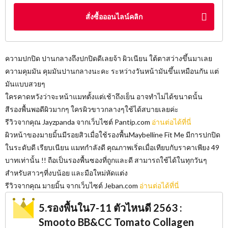
สั่งซื้อออนไลน์คลิก
ความปกปิด ปานกลางถึงปกปิดดีเลยจ้า ผิวเนียน ใต้ตาสว่างขึ้นมาเลย
ความคุมมัน คุมมันปานกลางนะคะ ระหว่างวันหน้ามันขึ้นเหมือนกัน แต่
มันแบบสวยๆ
ใครคาดหวังว่าจะหน้าแมทตั้งแต่เช้าถึงเย็น อาจทำไม่ได้ขนาดนั้น
สีรองพื้นพอดีผิวมากๆ ใครผิวขาวกลางๆใช้ได้สบายเลยค่ะ
รีวิวจากคุณ Jayzpanda จากเว็บไซต์​ Pantip.com
อ่านต่อได้ที่นี่
ผิวหน้าของมายมิ้นมีรอยสิวเมื่อใช้รองพื้นMaybelline Fit Me มีการปกปิด
ในระดับดี เรียบเนียน แมทกำลังดี คุณภาพเริ่ดเมื่อเทียบกับราคาเพียง 49
บาทเท่านั้น !! ถือเป็นรองพื้นซองที่ถูกและดี สามารถใช้ได้ในทุกวันๆ
สำหรับสาวๆที่งบน้อย และมือใหม่หัดแต่ง
รีวิวจากคุณ มายมิ้น จากเว็บไซต์​ Jeban.com
อ่านต่อได้ที่นี่
5.รองพื้นใน7-11 ตัวไหนดี 2563 :
Smooto BB&CC Tomato Collagen