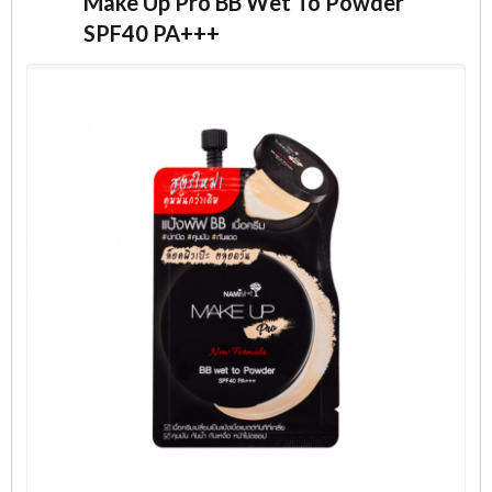
Make Up Pro BB Wet To Powder
SPF40 PA+++