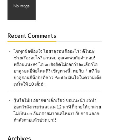
Recent Comments
ไขทุกข้อข้องใจ ไฮยาลูรอนคืออะไร? ดีไหม?
ช่วยเรื่องอะไร? อ่านจบ คุณจะพบกับคำตอบ!
พร้อมแนะ#4 ไฮ
on
ยังคิดไม่ออกว่าจะเลือกไฮ
ยาลูรอนยี่ห้อไหนดี? เชิญทางนี้! พบกับ「 #7 ไฮ
ยาลูรอนยี่ห้อปังที่ชาว Pantip มั่นใจในความเด้ง
เทใจให้ 10 เต็ม! 」
รู้หรือไม่!! อยากขาเล็กเรียว ขอแนะนำ #5ท่า
ออกกำลังกายวันละเเค่ 12 นาที ก็ช่วยให้ขาสวย
ไม่เป็น
on
อันตรายมากแค่ไหน?? กับการ #ออก
กำลังกายแล้วปวดขา!!
Archives