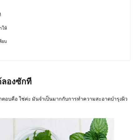
ี
าให้
พียบ
้ลองซักที
คำตอบคือ ใช่ค่ะ มันจำเป็นมากกับการทำความสะอาดบำรุงผิว