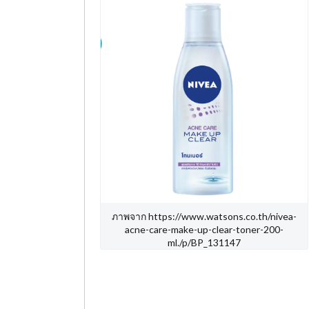
ภาพจาก https://www.watsons.co.th/nivea-
acne-care-make-up-clear-toner-200-
ml./p/BP_131147