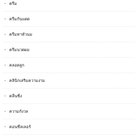
ครีม
ครีมกันแดด
ครีมทาหัวนม
ครีมนวดผม
คลอดลูก
คลินิกเสริมความงาม
คลีนซิ่ง
ความกังวล
คอนซีลเลอร์