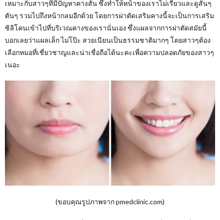
เหมาะกับสาวๆที่มีปัญหาคางสั้น ซึ่งทำให้หน้าของเราไม่เรียวและดูสั้นๆ
ตันๆ รวมไปถึงหน้ากลมอีกด้วย โดยการผ่าตัดเสริมคางนี้จะเป็นการเสริม
ซิลิโคนเข้าไปที่บริเวณคางของเรานั่นเอง ซึ่งแผลจากการผ่าตัดสมัยนี้
บอกเลยว่าแผลเล็ก ไม่โป๊ะ สวยเนียนเป็นธรรมชาติมากๆ โดยสาวๆต้อง
เลือกหมอที่เชี่ยวชาญและน่าเชื่อถือได้นะคะเพื่อความปลอดภัยของสาวๆ
เนอะ
(ขอบคุณรูปภาพจาก pmedclinic.com)