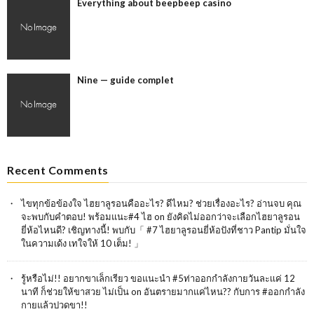
Everything about beepbeep casino
Nine — guide complet
Recent Comments
ไขทุกข้อข้องใจ ไฮยาลูรอนคืออะไร? ดีไหม? ช่วยเรื่องอะไร? อ่านจบ คุณ
จะพบกับคำตอบ! พร้อมแนะ#4 ไฮ
on
ยังคิดไม่ออกว่าจะเลือกไฮยาลูรอน
ยี่ห้อไหนดี? เชิญทางนี้! พบกับ「 #7 ไฮยาลูรอนยี่ห้อปังที่ชาว Pantip มั่นใจ
ในความเด้ง เทใจให้ 10 เต็ม! 」
รู้หรือไม่!! อยากขาเล็กเรียว ขอแนะนำ #5ท่าออกกำลังกายวันละเเค่ 12
นาที ก็ช่วยให้ขาสวย ไม่เป็น
on
อันตรายมากแค่ไหน?? กับการ #ออกกำลัง
กายแล้วปวดขา!!