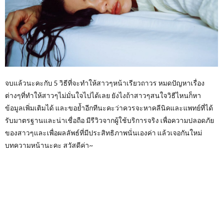
จบแล้วนะคะกับ 5 วิธีที่จะทำให้สาวๆหน้าเรียวถาวร หมดปัญหาเรื่อง
ต่างๆที่ทำให้สาวๆไม่มั่นใจไปได้เลย ยังไงถ้าสาวๆสนใจวิธีไหนก็หา
ข้อมูลเพิ่มเติมได้ และขอย้ำอีกทีนะคะว่าควรจะหาคลีนิคและแพทย์ที่ได้
รับมาตรฐานและน่าเชื่อถือ มีรีวิวจากผู้ใช้บริการจริง เพื่อความปลอดภัย
ของสาวๆและเพื่อผลลัพธ์ที่มีประสิทธิภาพนั่นเองค่า แล้วเจอกันใหม่
บทความหน้านะคะ สวัสดีค่า~