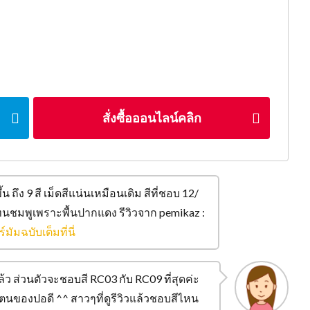
สั่งซื้อออนไลน์คลิก
้น ถึง 9 สี เม็ดสีแน่นเหมือนเดิม สีที่ชอบ 12/
ทนชมพูเพราะพื้นปากแดง รีวิวจาก pemikaz :
มัมฉบับเต็มที่นี่
 ส่วนตัวจะชอบสี RC03 กับ RC09 ที่สุดค่ะ
นของปอดี ^^ สาวๆที่ดูรีวิวแล้วชอบสีไหน