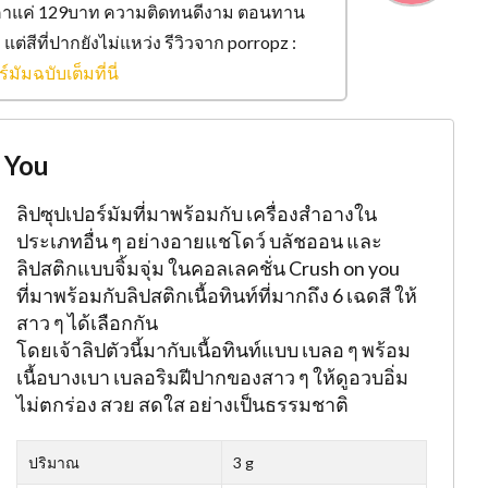
าคาแค่ 129บาท ความติดทนดีงาม ตอนทาน
่สีที่ปากยังไม่แหว่ง รีวิวจาก porropz :
มัมฉบับเต็มที่นี่
 You
ลิปซุปเปอร์มัมที่มาพร้อมกับ เครื่องสำอางใน
ประเภทอื่น ๆ อย่างอายแชโดว์ บลัชออน และ
ลิปสติกแบบจิ้มจุ่ม ในคอลเลคชั่น Crush on you
ที่มาพร้อมกับลิปสติกเนื้อทินท์ที่มากถึง 6 เฉดสี ให้
สาว ๆ ได้เลือกกัน
โดยเจ้าลิปตัวนี้มากับเนื้อทินท์แบบ เบลอ ๆ พร้อม
เนื้อบางเบา เบลอริมฝีปากของสาว ๆ ให้ดูอวบอิ่ม
ไม่ตกร่อง สวย สดใส อย่างเป็นธรรมชาติ
ปริมาณ
3 g