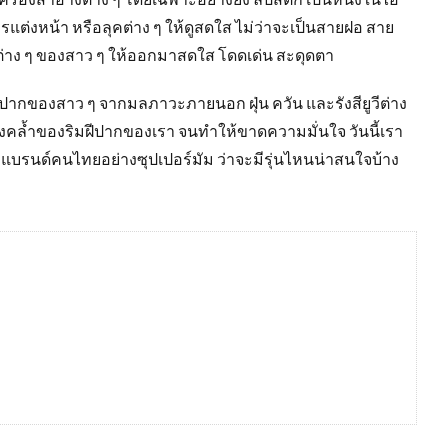
่งหน้า หรือลุคต่าง ๆ ให้ดูสดใส ไม่ว่าจะเป็นสายฝอ สาย
ุคต่าง ๆ ของสาว ๆ ให้ออกมาสดใส โดดเด่น สะดุดตา
ีปากของสาว ๆ จากมลภาวะภายนอก ฝุ่น ควัน และรังสียูวีต่าง
องคล้ำของริมฝีปากของเรา จนทำให้ขาดความมั่นใจ วันนี้เรา
จากแบรนด์คนไทยอย่างซุปเปอร์มัม ว่าจะมีรุ่นไหนน่าสนใจบ้าง