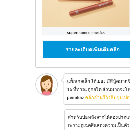
supermomcosmetics
รายละเอียดเพิ่มเติมคลิก
แพ็กเกจเล็ก ได้เยอะ มีสีนู้ดมากขึ
16 ที่ทาละถูกจริต ส่วนมากจะโ
pemikaz
คลิกอ่านรีวิวลิปซุปเปอร์
สำหรับปอหลังจากได้ลองปาดแล้ว
เพราะดูเฉดสีแสดงความเป็นตัวต