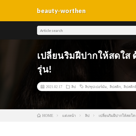
beauty-worthen
เปลี่ยนริมฝีปากให้สดใส ด
รุ่น!
2021.02.17
ลิป
ลิปซุปเปอร์มัม
,
ลิปสติก
,
ลิปสติกย
แต่งหน้า
ลิป
เปลี่ยนริมฝีปากให้สดใส ด
HOME