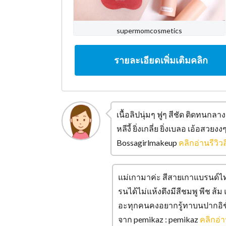
supermomcosmetics
รายละเอียดเพิ่มเติมคลิก
เนื้อลิปนุ่มๆ ฟูๆ สีชัด ติดทน
หลีงี้ ยิ่งเกลี่ย ยิ่งเบลอ เอ้อสว
Bossagirlmakeup
คลิกอ่านรีวิวล
แม่เกามาค่ะ สีสายเกาแบรนด์ไทยต
รนได้ไม่แห้งตึงมีสีชมพู พีช ส
อะทุกคนคงอยากรู้ทาบนปากอิชั้
จาก pemikaz : pemikaz
คลิกอ่าน