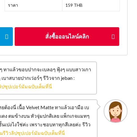
ราคา
159 THB
สั่งซื้อออนไลน์คลิก
กลางๆ ทาแล้วขอบปากจะเบลอๆ ฟุ้งๆ แบบสาวเกา
ยงงๆ เบาสบายปากเว่อร์ๆ รีวิวจาก jeban :
ิปซุปเปอร์มัมฉบับเต็มที่นี่
้องนี่ เนื้อ Velvet Matte ทาแล้วเอามือ เบ
้ม แดง ตมข้างบน หัวจุ่มปกติเลย แพ็กเกจแมทๆ
นเปงไงใช่ค่ะ เพราะชอบทาทุกสีเลยค่ะ รีวิว
รีวิวลิปซุปเปอร์มัมฉบับเต็มที่นี่