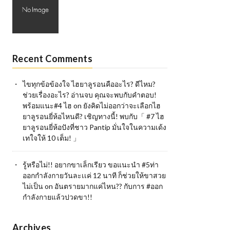
Recent Comments
ไขทุกข้อข้องใจ ไฮยาลูรอนคืออะไร? ดีไหม?
ช่วยเรื่องอะไร? อ่านจบ คุณจะพบกับคำตอบ!
พร้อมแนะ#4 ไฮ
on
ยังคิดไม่ออกว่าจะเลือกไฮ
ยาลูรอนยี่ห้อไหนดี? เชิญทางนี้! พบกับ「 #7 ไฮ
ยาลูรอนยี่ห้อปังที่ชาว Pantip มั่นใจในความเด้ง
เทใจให้ 10 เต็ม! 」
รู้หรือไม่!! อยากขาเล็กเรียว ขอแนะนำ #5ท่า
ออกกำลังกายวันละเเค่ 12 นาที ก็ช่วยให้ขาสวย
ไม่เป็น
on
อันตรายมากแค่ไหน?? กับการ #ออก
กำลังกายแล้วปวดขา!!
Archives