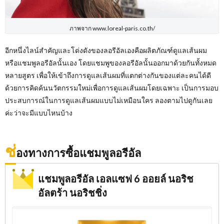
ภาพจาก www.loreal-paris.co.th/
อีกหนึ่งไลน์สำคัญและโด่งดังของลอรีอัลเองคือผลิตภัณฑ์ดูแลเส้นผม
หรือแชมพูลอรีอัลนั้นเอง โดยแชมพูของลอรีอัลนั้นออกมาด้วยกันทั้งหมด
หลายสูตร เพื่อให้เข้าถึงการดูแลเส้นผมที่แตกต่างกันของแต่ละคนได้ดี
ด้วยการคิดค้นนวัตกรรมใหม่เพื่อการดูแลเส้นผมโดยเฉพาะ เป็นการมอบ
ประสบการณ์ในการดูแลเส้นผมแบบไม่เหมือนใคร ลองตามไปดูกันเลย
ค่ะว่าจะมีแบบไหนบ้าง
ช่
องทางการซื้อแชมพูลอรีอัล
แชมพูลอรีอัล เอลแซฟ 6 ออยล์ นอริช
อัลตร้า นอริชชิ่ง