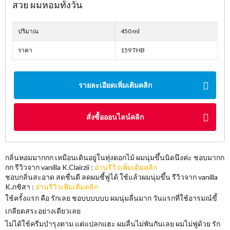
สวย ผมหอมทั้งวัน
ปริมาณ
450 ml
ราคา
159 THB
รายละเอียดเพิ่มเติมคลิก
สั่งซื้อออนไลน์คลิก
กลิ่นหอมมากกก เหมือนเดินอยู่ในทุ่งดอกไม้ ผมนุ่มขึ้นนิดนึงค่ะ ชอบมากก
กก รีวิวจาก vanilla K.Clairzii :
อ่านรีวิวเพิ่มเติมคลิก
ชอบกลิ่นสะอาด สดชื่นดี ลดผมชี้ฟูได้ ใช้แล้วผมนุ่มขึ้น รีวิวจาก vanilla
K.ภชิสา :
อ่านรีวิวเพิ่มเติมคลิก
ใช้ครั้งแรก คือ รักเลย ชอบบบบบบ ผมนุ่มลื่นมาก วันแรกที่ใช้อารมณ์ขี้
เกลียดสระอย่างเดียวเลย
ไม่ได้ใช้ครีมบำรุงตาม แต่แปลกแฮะ ผมลื่นไม่พันกันเลย ผมไม่ฟูด้วย รัก