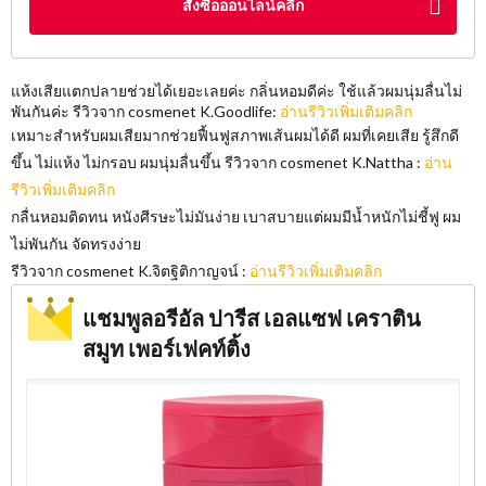
สั่งซื้อออนไลน์คลิก
แห้งเสียแตกปลายช่วยได้เยอะเลยค่ะ กลิ่นหอมดีค่ะ ใช้แล้วผมนุ่มลื่นไม่
พันกันค่ะ รีวิวจาก cosmenet K.Goodlife:
อ่านรีวิวเพิ่มเติมคลิก
เหมาะสำหรับผมเสียมากช่วยฟื้นฟูสภาพเส้นผมได้ดี ผมที่เคยเสีย รู้สึกดี
ขึ้น ไม่แห้ง ไม่กรอบ ผมนุ่มลื่นขึ้น รีวิวจาก cosmenet K.Nattha :
อ่าน
รีวิวเพิ่มเติมคลิก
กลื่นหอมติดทน หนังศีรษะไม่มันง่าย เบาสบายแต่ผมมีน้ำหนักไม่ชี้ฟู ผม
ไม่พันกัน จัดทรงง่าย
รีวิวจาก cosmenet K.จิตฐิติกาญจน์ :
อ่านรีวิวเพิ่มเติมคลิก
แชมพูลอรีอัล ปารีส เอลแซฟ เคราติน
สมูท เพอร์เฟคท์ติ้ง