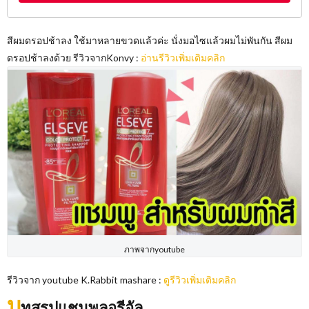
สีผมดรอปช้าลง ใช้มาหลายขวดแล้วค่ะ นั่งมอไซแล้วผมไม่พันกัน สีผม
ดรอปช้าลงด้วย รีวิวจากKonvy :
อ่านรีวิวเพิ่มเติมคลิก
ภาพจากyoutube
รีวิวจาก youtube K.Rabbit mashare :
ดูรีวิวเพิ่มเติมคลิก
บ
ทสรุปแชมพูลอรีอัล