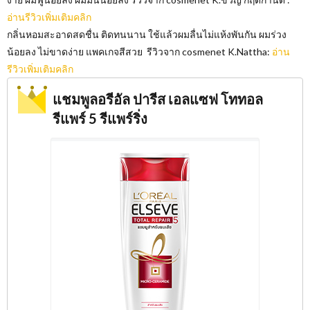
อ่านรีวิวเพิ่มเติมคลิก
กลิ่นหอมสะอาดสดชื่น ติดทนนาน ใช้แล้วผมลื่นไม่แห้งพันกัน ผมร่วง
น้อยลง ไม่ขาดง่าย แพคเกจสีสวย รีวิวจาก cosmenet K.Nattha:
อ่าน
รีวิวเพิ่มเติมคลิก
แชมพูลอรีอัล ปารีส เอลแซฟ โททอล
รีแพร์ 5 รีแพร์ริ่ง