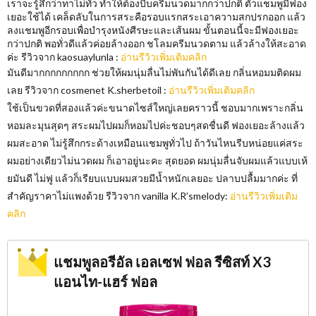
เราจะรู้สึกว่าทาไม่ทั่ว ทำให้ต้องบีบครีมนวดมากกว่าปกติ ตัวแชมพูมีฟอง
เยอะใช้ได้ เคล็ดลับในการสระคือรอบแรกสระเอาความสกปรกออก แล้ว
ลงแชมพูอีกรอบเพื่อบำรุงหนังศีรษะและเส้นผม ขั้นตอนนี้จะมีฟองเยอะ
กว่าปกติ พอทั่วดีแล้วค่อยล้างออก ชโลมครีมนวดตาม แล้วล้างให้สะอาด
ค่ะ รีวิวจาก kaosuaylunla :
อ่านรีวิวเพิ่มเติมคลิก
มันดีมากกกกกกกกก ช่วยให้ผมนุ่มลื่นไม่พันกันได้ดีเลย กลิ่นหอมมติดผม
เลย รีวิวจาก cosmenet K.sherbetoil :
อ่านรีวิวเพิ่มเติมคลิก
ใช้เป็นขวดที่สองแล้วค่ะขนาดไซส์ใหญ่เลยคราวนี้ ชอบมากเพราะกลิ่น
หอมละมุนสุดๆ สระผมไปผมก็หอมไปค่ะชอบๆสดชื่นดี ฟองเยอะล้างแล้ว
ผมสะอาด ไม่รู้สึกกระด้างเหมือนแชมพูทั่วไป ถ้าวันไหนรีบหน่อยแค่สระ
ผมอย่างเดียวไม่นวดผม ก็เอาอยู่นะคะ สุดยอด ผมนุ่มลื่นจับผมแล้วแบบเห้
ยมันดี ไม่ฟู แล้วก็เรียบแบบผมสวยมีน้ำหนักเลยอะ ปลาบปลื้มมากค่ะ ที่
สำคัญราคาไม่แพงด้วย รีวิวจาก vanilla K.R’smelody:
อ่านรีวิวเพิ่มเติม
คลิก
แชมพูลอรีอัล เอลเซฟ ฟอล รีซิสท์ X3
แอนไท-แฮร์ ฟอล