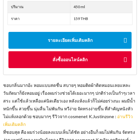
ปริมาณ
450 ml
ราคา
159 THB
รายละเอียดเพิ่มเติมคลิก
สั่งซื้อออนไลน์คลิก
ชอบกลิ่นมากอ้ะ หอมแบบสดชื่น สบายๆ หอมติดผ้าติดหมอนเลยแหละ
วันถัดมาก็ยังหอมอยู่ เรื่องผมร่วงช่วยได้เยอะมากๆ ปกติร่วงเป็นกำๆเวลา
สระ แต่ใช้แล้วเหลือแค่นิดเดียวเอง หลังแห้งแล้วก็ไม่ค่อยร่วงนะ ผมมีน้ำ
หนักขึ้น สวยขึ้น นุ่มลื่น ไม่พันกัน หวีง่าย จัดทรงง่ายขึ้น ที่สำคัญหนังหัว
ไม่แห้งลอกด้วย ชอบมากๆ รีวิวจาก cosmenet K.Justinzone :
อ่านรีวิว
เพิ่มเติมคลิก
ที่ชอบสุด คือ ผมร่วงน้อยลงแบบเห็นได้ชัด อย่างอืนก็ ผมไม่พันกัน จัดทรง
ง่าย ผมฟูน้อยลง ผมมันน้อยลง รีวิวจาก cosmenet K.ขวัญ กฤติกานต์ :