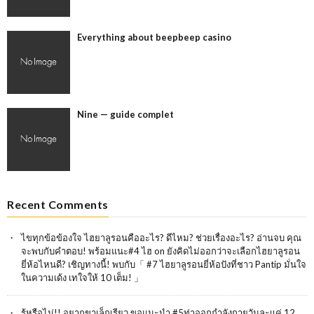
Everything about beepbeep casino
Nine — guide complet
Recent Comments
ไขทุกข้อข้องใจ ไฮยาลูรอนคืออะไร? ดีไหม? ช่วยเรื่องอะไร? อ่านจบ คุณ
จะพบกับคำตอบ! พร้อมแนะ#4 ไฮ
on
ยังคิดไม่ออกว่าจะเลือกไฮยาลูรอน
ยี่ห้อไหนดี? เชิญทางนี้! พบกับ「 #7 ไฮยาลูรอนยี่ห้อปังที่ชาว Pantip มั่นใจ
ในความเด้ง เทใจให้ 10 เต็ม! 」
รู้หรือไม่!! อยากขาเล็กเรียว ขอแนะนำ #5ท่าออกกำลังกายวันละเเค่ 12