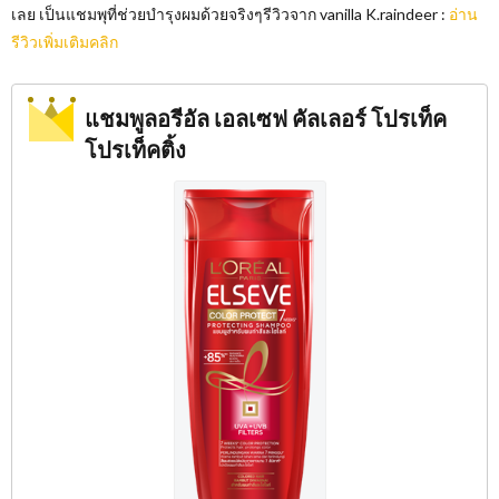
เลย เป็นแชมพุที่ช่วยบำรุงผมด้วยจริงๆรีวิวจาก vanilla K.raindeer :
อ่าน
รีวิวเพิ่มเติมคลิก
แชมพูลอรีอัล เอลเซฟ คัลเลอร์ โปรเท็ค
โปรเท็คติ้ง