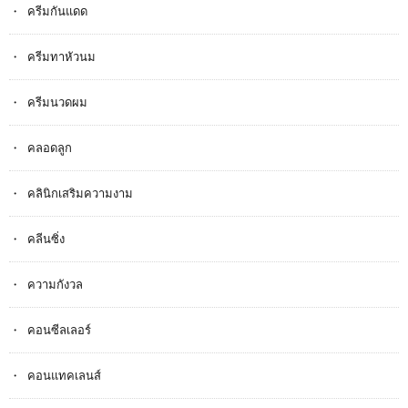
ครีมกันแดด
ครีมทาหัวนม
ครีมนวดผม
คลอดลูก
คลินิกเสริมความงาม
คลีนซิ่ง
ความกังวล
คอนซีลเลอร์
คอนแทคเลนส์