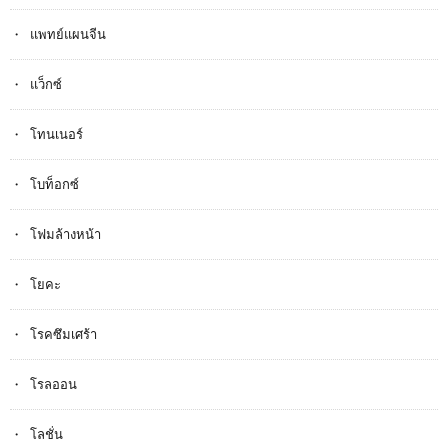
แพทย์แผนจีน
แว็กซ์
โทนเนอร์
โบท็อกซ์
โฟมล้างหน้า
โยคะ
โรคซึมเศร้า
โรลออน
โลชั่น