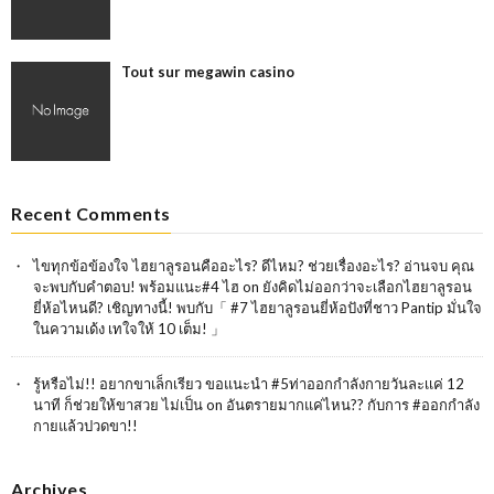
Tout sur megawin casino
Recent Comments
ไขทุกข้อข้องใจ ไฮยาลูรอนคืออะไร? ดีไหม? ช่วยเรื่องอะไร? อ่านจบ คุณ
จะพบกับคำตอบ! พร้อมแนะ#4 ไฮ
on
ยังคิดไม่ออกว่าจะเลือกไฮยาลูรอน
ยี่ห้อไหนดี? เชิญทางนี้! พบกับ「 #7 ไฮยาลูรอนยี่ห้อปังที่ชาว Pantip มั่นใจ
ในความเด้ง เทใจให้ 10 เต็ม! 」
รู้หรือไม่!! อยากขาเล็กเรียว ขอแนะนำ #5ท่าออกกำลังกายวันละเเค่ 12
นาที ก็ช่วยให้ขาสวย ไม่เป็น
on
อันตรายมากแค่ไหน?? กับการ #ออกกำลัง
กายแล้วปวดขา!!
Archives