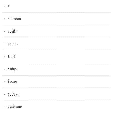
ยั
ยาสระผม
รองพื้น
รอยย่น
รักแร้
รังสียูวี
ริ้วรอย
ร้อยไหม
ลดน้ำหนัก