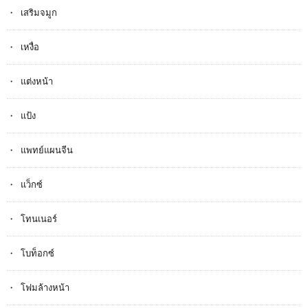
เสริมจมูก
เหงื่อ
แต่งหน้า
แป้ง
แพทย์แผนจีน
แว็กซ์
โทนเนอร์
โบท็อกซ์
โฟมล้างหน้า