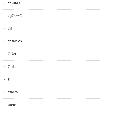
สกินแคร์
สบู่ล้างหน้า
สปา
สักขอบตา
สักคิ้ว
สักปาก
สิว
สุขภาพ
หนวด