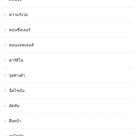
ความกังวล
คอนซีลเลอร์
คอนแทคเลนส์
คาร์ดิโอ
จุดด่างดำ
ฉีดไขมัน
ดัดฟัน
ดึงหน้า