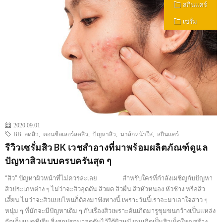
สกินแคร์
เซรั่ม
2020.09.01
BB ลดสิว
,
คอนซีลเลอร์ลดสิว
,
ปัญหาสิว
,
มาส์กหน้าใส
,
สกินแคร์
รีวิวเซรั่มสิว BK เวชสำอางที่มาพร้อมผลิตภัณฑ์ดูแล
ปัญหาสิวแบบครบครันสุด ๆ
“สิว” ปัญหาผิวหน้าที่ไม่ควรละเลย สำหรับใครที่กำลังเผชิญกับปัญหา
สิวประเภทต่าง ๆ ไม่ว่าจะสิวอุดตัน สิวผด สิวผื่น สิวหัวหนอง หัวช้าง หรือสิว
เสี้ยน ไม่ว่าจะสิวแบบไหนก็ต้องมาฟังทางนี้ เพราะวันนี้เราจะมาเอาใจสาว ๆ
หนุ่ม ๆ ที่มักจะมีปัญหาเดิม ๆ กับเรื่องสิวเพราะดันเกิดมารูขุมขนกว้างเป็นแหล่ง
กักเก็บแบคทีเรีย สิ่งสกปรกมาอุดตันไว้ใต้ผิวหนังจนเกิดเป็นสิวเม็ดใหญ่สร้าง