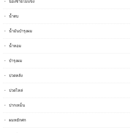
น้องชายไม่แข็ง
น้ำตบ
น้ำมันบำรุงผม
น้ำหอม
บำรุงผม
ปวดหลัง
ปวดไหล่
ปากเหม็น
ผมหยักศก