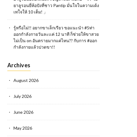
ยาลูรอนยี่ห้อปังที่ชาว Pantip มั่นใจในความเด้ง
เทใจให้ 10 เต็ม! 」
รู้หรือไม่!! อยากขาเล็กเรียว ขอแนะนำ #5ท่า
ออกกำลังกายวันละเเค่ 12 นาที ก็ช่วยให้ขาสวย
ไม่เป็น
on
อันตรายมากแค่ไหน?? กับการ #ออก
กำลังกายแล้วปวดขา!!
Archives
August 2026
July 2026
June 2026
May 2026