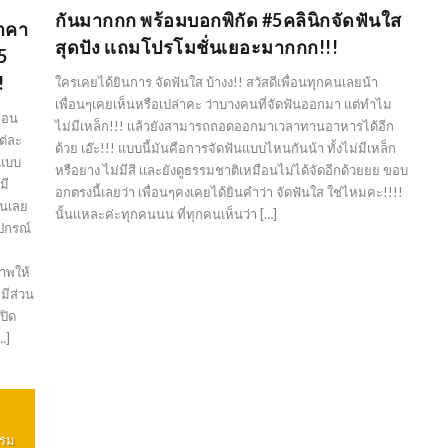
กันมากกก พร้อมบอกพิกัด #5คลินิกจัดฟันใส
ราคา
สุดปัง เเถมโปรโมชั่นเยอะมากกก!!!
5
!
ใครเคยได้ยินการ จัดฟันใส บ้างง!! สวัสดีเพื่อนทุกคนเลยน้า
เพื่อนๆเคยเห็นหรือเปล่าคะ ว่าบางคนที่จัดฟันออกมา เเต่ทำไม
ก่อน
ไม่มีเหล็ก!!! เเล้วยังสามารถถอดออกมาเวลาทานอาหารได้อีก
ต่ละ
ด้วย เอ๊ะ!!! แบบนี้มันคือการจัดฟันแบบไหนกันน้า ทั้งไม่มีเหล็ก
ะแบบ
หรือยาง ไม่มีสี เเละยังดูธรรมชาติเหมือนไม่ได้จัดอีกด้วยยย ขอบ
มี
อกตรงนี้เลยว่า เพื่อนๆคงเคยได้ยินคำว่า จัดฟันใส ใช่ไหมคะ!!!!
ันเลย
นั้นเเหละค่ะทุกคนนน ที่ทุกคนเห็นว่า […]
ุปกรณ์
าพให้
มีส่วน
ปิด
…]
รรม