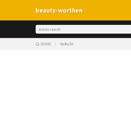
beauty-worthen
จัดฟันใส
HOME