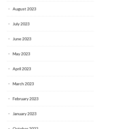
August 2023
July 2023
June 2023
May 2023
April 2023
March 2023
February 2023
January 2023
October 2022