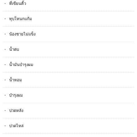
ที่เขียนคิ้ว
ทุบโหนกแก้ม
น้องชายไม่แข็ง
น้ำตบ
น้ำมันบำรุงผม
น้ำหอม
บำรุงผม
ปวดหลัง
ปวดไหล่