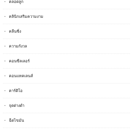
คลอดลูก
คลินิกเสริมความงาม
คลีนซิ่ง
ความกังวล
คอนซีลเลอร์
คอนแทคเลนส์
คาร์ดิโอ
จุดด่างดำ
ฉีดไขมัน