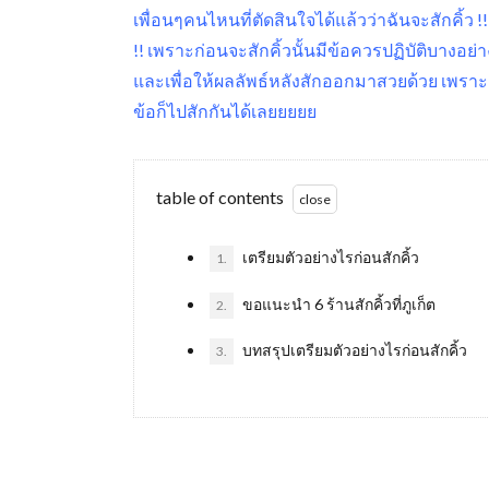
เพื่อนๆคนไหนที่ตัดสินใจได้แล้วว่าฉันจะสักคิ้ว 
!! เพราะก่อนจะสักคิ้วนั้นมีข้อควรปฏิบัติบางอ
และเพื่อให้ผลลัพธ์หลังสักออกมาสวยด้วย เพราะฉ
ข้อก็ไปสักกันได้เลยยยยย
table of contents
เตรียมตัวอย่างไรก่อนสักคิ้ว
1.
ขอแนะนำ 6 ร้านสักคิ้วที่ภูเก็ต
2.
บทสรุปเตรียมตัวอย่างไรก่อนสักคิ้ว
3.