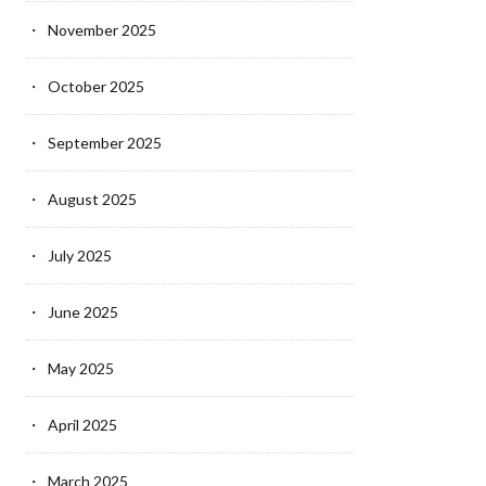
November 2025
October 2025
September 2025
August 2025
July 2025
June 2025
May 2025
April 2025
March 2025