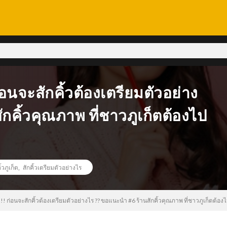
อนจะสักคิ้วต้องเตรียมตัวอย่าง
กคิ้วคุณภาพ ที่ชาวภูเก็ตต้องไป
ิ้วภูเก็ต
,
สักคิ้วเตรียมตัวอย่างไร
!! ก่อนจะสักคิ้วต้องเตรียมตัวอย่างไร ?? ขอแนะนำ #6 ร้านสักคิ้วคุณภาพ ที่ชาวภูเก็ตต้อง