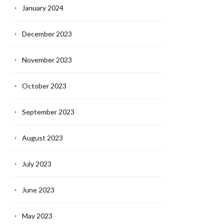
January 2024
December 2023
November 2023
October 2023
September 2023
August 2023
July 2023
June 2023
May 2023