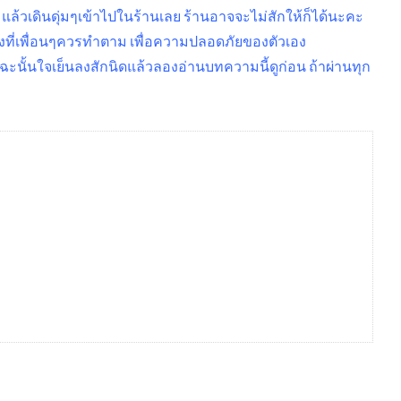
!! แล้วเดินดุ่มๆเข้าไปในร้านเลย ร้านอาจจะไม่สักให้ก็ได้นะคะ
ย่างที่เพื่อนๆควรทำตาม เพื่อความปลอดภัยของตัวเอง
ะนั้นใจเย็นลงสักนิดแล้วลองอ่านบทความนี้ดูก่อน ถ้าผ่านทุก