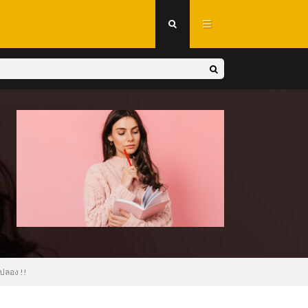
ไปลอง !!