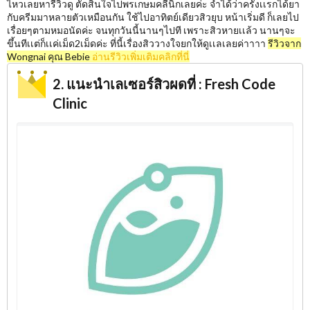
ไหวเลยหารีวิวดู ตัดสินใจไปพรเกษมคลีนิกเลยค่ะ จำได้ว่าครั้งเเรกได้ยา
กับครีมมาหลายตัวเหมือนกัน ใช้ไปอาทิตย์เดียวสิวยุบ หน้าเริ่มดี ก็เลยไป
เรื่อยๆตามหมอนัดค่ะ จนทุกวันนี้นานๆไปที เพราะสิวหายเเล้ว นานๆจะ
ขึ้นทีเเต่ก็เเค่เม็ด2เม็ดค่ะ ที่นี้เรื่องสิววางใจยกให้ดูเเลเลยค่าาาา
รีวิวจาก
Wongnai คุณ Bebie
อ่านรีวิวเพิ่มเติมคลิกที่นี่
2. แนะนำเลเซอร์สิวผดที่ : Fresh Code
Clinic