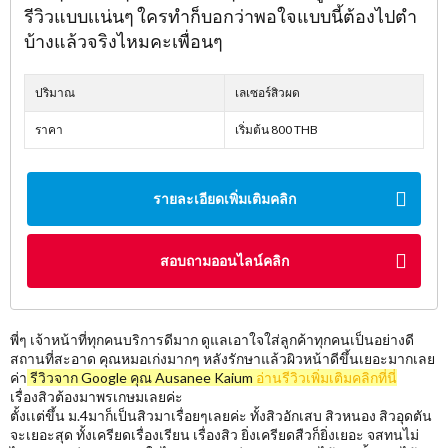
รีวิวแบบเเน่นๆ ใครทำก็บอกว่าพอใจแบบนี้ต้องไปตำ
บ้างแล้วจริงไหมคะเพื่อนๆ
ปริมาณ
เลเซอร์สิวผด
ราคา
เริ่มต้น 800 THB
รายละเอียดเพิ่มเติมคลิก
สอบถามออนไลน์คลิก
พี่ๆ เจ้าหน้าที่ทุกคนบริการดีมาก ดูแลเอาใจใส่ลูกค้าทุกคนเป็นอย่างดี
สถานที่สะอาด คุณหมอเก่งมากๆ หลังรักษาแล้วผิวหน้าดีขึ้นเยอะมากเลย
ค่า
รีวิวจาก Google คุณ Ausanee Kaium
อ่านรีวิวเพิ่มเติมคลิกที่นี่
เรื่องสิวต้องมาพรเกษมเลยค่ะ
ตั้งเเต่ขึ้น ม.4มาก็เป็นสิวมาเรื่อยๆเลยค่ะ ทั้งสิวอักเสบ สิวหนอง สิวอุดตัน
จะเยอะสุด ทั้งเครียดเรื่องเรียน เรื่องสิว ยิ่งเครียดสืวก็ยิ่งเยอะ จสทนไม่