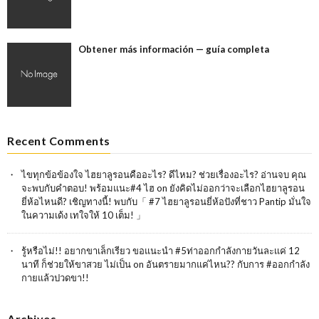
Obtener más información — guía completa
Recent Comments
ไขทุกข้อข้องใจ ไฮยาลูรอนคืออะไร? ดีไหม? ช่วยเรื่องอะไร? อ่านจบ คุณ
จะพบกับคำตอบ! พร้อมแนะ#4 ไฮ
on
ยังคิดไม่ออกว่าจะเลือกไฮยาลูรอน
ยี่ห้อไหนดี? เชิญทางนี้! พบกับ「 #7 ไฮยาลูรอนยี่ห้อปังที่ชาว Pantip มั่นใจ
ในความเด้ง เทใจให้ 10 เต็ม! 」
รู้หรือไม่!! อยากขาเล็กเรียว ขอแนะนำ #5ท่าออกกำลังกายวันละเเค่ 12
นาที ก็ช่วยให้ขาสวย ไม่เป็น
on
อันตรายมากแค่ไหน?? กับการ #ออกกำลัง
กายแล้วปวดขา!!
Archives