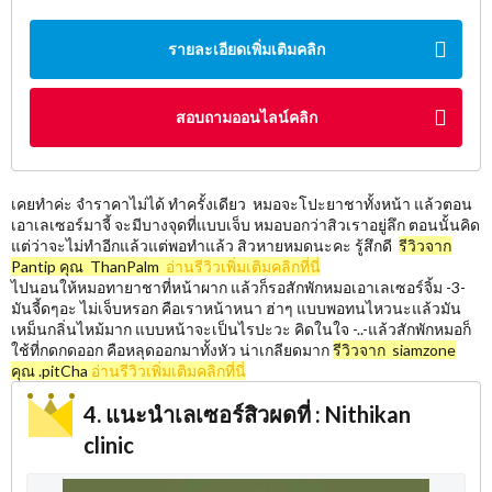
รายละเอียดเพิ่มเติมคลิก
สอบถามออนไลน์คลิก
เคยทำค่ะ จำราคาไม่ได้ ทำครั้งเดียว หมอจะโปะยาชาทั้งหน้า แล้วตอน
เอาเลเซอร์มาจี้ จะมีบางจุดที่แบบเจ็บ หมอบอกว่าสิวเราอยู่ลึก ตอนนั้นคิด
แต่ว่าจะไม่ทำอีกแล้วแต่พอทำแล้ว สิวหายหมดนะคะ รู้สึกดี
รีวิวจาก
Pantip คุณ ThanPalm
อ่านรีวิวเพิ่มเติมคลิกที่นี่
ไปนอนให้หมอทายาชาที่หน้าผาก แล้วก็รอสักพักหมอเอาเลเซอร์จิ้ม -3-
มันจี้ดๆอะ ไม่เจ็บหรอก คือเราหน้าหนา ฮ่าๆ แบบพอทนไหวนะแล้วมัน
เหม็นกลิ่นไหม้มาก แบบหน้าจะเป็นไรปะวะ คิดในใจ -..-แล้วสักพักหมอก็
ใช้ที่กดกดออก คือหลุดออกมาทั้งหัว น่าเกลียดมาก
รีวิวจาก siamzone
คุณ .pitCha
อ่านรีวิวเพิ่มเติมคลิกที่นี่
4. แนะนำเลเซอร์สิวผดที่ : Nithikan
clinic