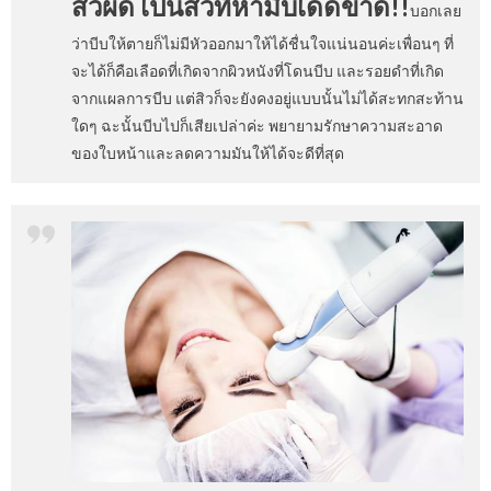
สิวผด เป็นสิวที่ห้ามีบเด็ดขาด!!
บอกเลย
ว่าบีบให้ตายก็ไม่มีหัวออกมาให้ได้ชื่นใจแน่นอนค่ะเพื่อนๆ ที่
จะได้ก็คือเลือดที่เกิดจากผิวหนังที่โดนบีบ และรอยดำที่เกิด
จากแผลการบีบ แต่สิวก็จะยังคงอยู่แบบนั้นไม่ได้สะทกสะท้าน
ใดๆ ฉะนั้นบีบไปก็เสียเปล่าค่ะ พยายามรักษาความสะอาด
ของใบหน้าและลดความมันให้ได้จะดีที่สุด