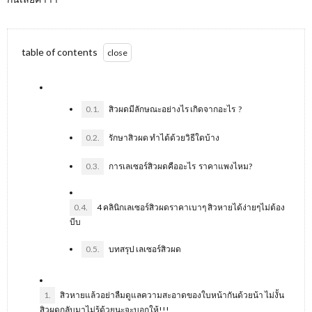
table of contents
0.1.
สิวผดมีลักษณะอย่างไร เกิดจากอะไร ?
0.2.
รักษาสิวผด ทำได้ด้วยวิธีใดบ้าง
0.3.
การเลเซอร์สิวผดคืออะไร ราคาแพงไหม?
0.4.
4 คลินิกเลเซอร์สิวผดราคาเบาๆ สิวหายได้ง่ายๆไม่ต้อง
บีบ
0.5.
บทสรุป เลเซอร์สิวผด
1.
สิวหายแล้วอย่าลืมดูแลความสะอาดของใบหน้ากันด้วยน้า ไม่งั้น
สิวผดกลับมาไม่รู้ด้วยนะจะบอกให้!!!