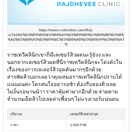
https://www.rcskinclinic.com/th/q-
a/13640/%E0%B9%80%E0%B8%A5%E0%B9%80%E0%B8%8B%E0%B8
%AD%E0%B8%A3%E0%B9%8C%E0%B8%AB%E0%B8%99%E0%B8%A7
%
ราชเทวีคลินิกเขาก็มีเลเซอร์สิวผดนะรู้ยังง และ
นอกจากเลเซอร์สิวผดที่นี่ราชเทวีคลินิกจะโด่งดังใน
เรื่องของการเลเลอร์สิวอุดตันมากๆอีกด้วย
สารพัดสิวบอกเลยว่าคุณหมอราชเทวีคลินิกปราบได้
แน่นอนค่ะ ใครสนใจอย่ารอช้า ต้องรีบจองคิวเลย
ไม่งั้นรอนานน้าา ราคาคุ้มค่ามากอีกด้วย จ่ายตาม
จำนวนเม็ดสิวไปเลยค่าเพื่อนๆ ไม่แรงเวอร์แน่นอน
ปริมาณ
เลเซอร์สิวผด10 จุด
ราคา
1,000 THB