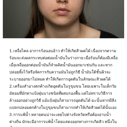
1. เหงื่อไคล อาการร้อนอบอ้าว ทำให้เกิดสิวผดได้ เนื่องจากความ
ร้อนจะส่งผลกระทบต่อต่อมน้ำมันในร่างกาย เมื่อร้อนก็ต้องมีเหงื่อ
เมื่อเหงื่อออกต่อมน้ำมันก็จำผลิตน้ำมันออกมาเช่นกัน และหาก
ปล่อยทิ้งไว้หรือจัดการกับความมันไม่ถูกวิธี น้ำมันใต้ชั้นผิวจะ
ระบายออกมาไม่หมด ทำให้เกิดการอุดตันในลักษณะสิวผดได้
2. เครื่องสำอางตกค้างเกิดอุดตันในรูขุมขน โดยเฉพาะในเด็กวัย
มัธยมที่มักทาแป้งฝุ่นบางชนิดที่ผสมรองพื้น แต่ไม่ทราบวิธีการ
ล้างออกอย่างถูกวิธี แม้แป้งฝุ่นก็สามารถอุดตันได้ ฉะนั้นหากมีสิ่ง
แปลกปลอมตกค้างในรูขุมขนก็สามารถทำให้เกิดสิวผดได้นั้นเอง
3. การแพ้น้ำ หลายคนน่าจะเคยไปต่างจังหวัดหรือต้องอาบน้ำ
ต่างถิ่น มักจะมีอาการแพ้น้ำโดยแสดงออกทางการเกิดสิว หนึ่งใน