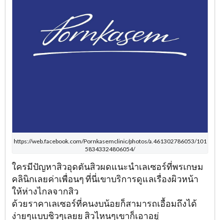
https://web.facebook.com/Pornkasemclinic/photos/a.461302786053/101
58343324806054/
ใครมีปัญหาสิวอุดตันสิวผดแนะนำเลเซอร์ที่พรเกษม
คลินิกเลยค่าเพื่อนๆ ที่นี่เขาบริการดูแลเรื่องผิวหน้า
ให้ห่างไกลจากสิว
ด้วยราคาเลเซอร์ที่คนงบน้อยก็สามารถเอื้อมถึงได้
ง่ายๆแบบชิวๆเลยย สิวไหนๆเขาก็เอาอยู่