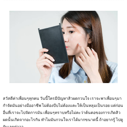
สวัสดีค่าเพื่อนๆทุกคน วันนี้ใครมีปัญหาสิวผดกวนใจ เราจะพาเพื่อนๆมา
กำจัดมันอย่างมืออาชีพ ไม่ต้องบีบไม่ต้องแคะให้เป็นหลุมเป็นรอย แต่ก่อน
อื่นที่เราจะไปจัดการมัน เพื่อนๆทราบหรือไม่คะว่าต้นตอของการเกิดสิว
ผดนั้นเกิดจากอะไรกัน ทำไมมันกวนใจเราได้มากขนาดนี้ ถ้าอยากรู้ ไปดู
กันเลยค่าาา