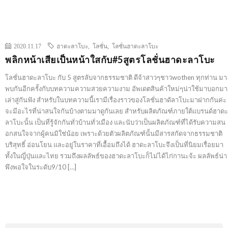
2020.11.17
ฮาดะลาโบะ
,
โลชั่น
,
โลชั่นฮาดะลาโบะ
พลิกหน้าเสียเป็นหน้าใสกับ#5สูตรโลชั่นฮาดะลาโบะ
โลชั่นฮาดะลาโบะ กับ 5 สูตรลับจากธรรมชาติ ดีจ้าสาวๆชาวwothen ทุกท่าน มา
พบกันอีกครั้งกับบทความความสวยความงาม อัพเดตสินค้าใหม่ๆน่าใช้มาบอกมา
เล่าสู่กันฟัง สำหรับในบทความนี้เรามีเรื่องราวของโลชั่นฮาดัลาโบะมาฝากกันค่ะ
จะมีอะไรที่น่าสนใจกันบ้างตามมาดูกันเลย สำหรับผลิตภัณฑ์ภายใต้แบรนด์ฮาดะ
ลาโบะนั้น เป็นที่รู้จักกันทั่วบ้านทั่วเมือง และนับว่าเป็นผลิตภัณฑ์ที่ได้รับความสน
อกสนใจจากผู้คนมิใช่น้อย เพราะด้วยตัวผลิตภัณฑ์นั้นมีสารสกัดจากธรรมชาติ
บริสุทธิ์ อ่อนโยน และอยู่ในราคาที่เอื้อมถึงได้ ฮาดะลาโบะจึงเป็นที่นิยมเรื่อยมา
ทั้งในญี่ปุ่นและไทย รวมถึงผลลัพธ์ของฮาดะลาโบะก็ไม่ได้ไก่กานะจ้ะ ผลลัพธ์น่า
พึงพอใจในระดับ9/10 […]