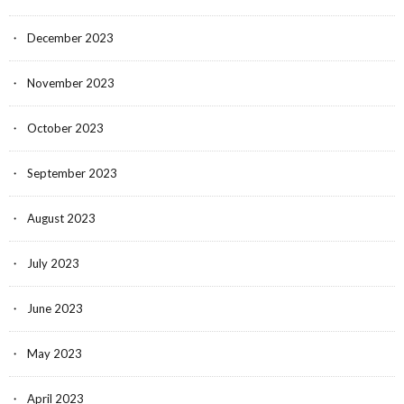
December 2023
November 2023
October 2023
September 2023
August 2023
July 2023
June 2023
May 2023
April 2023