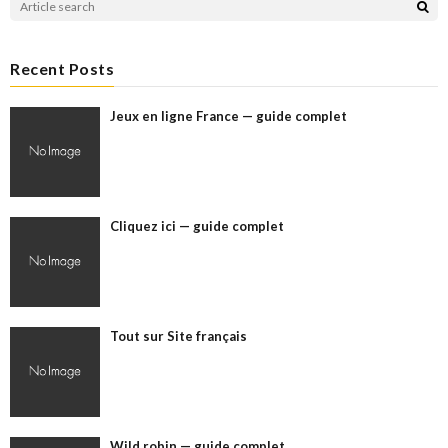
Recent Posts
Jeux en ligne France — guide complet
Cliquez ici — guide complet
Tout sur Site français
Wild robin — guide complet