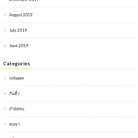
August 2019
July 2019
June 2019
Categories
collagen
กันคิ้ว
กำจัดขน
ขนขา