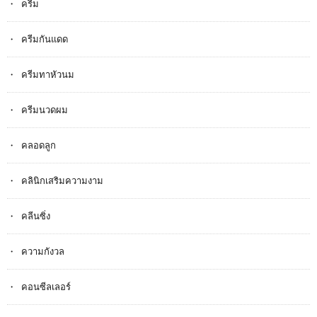
ครีม
ครีมกันแดด
ครีมทาหัวนม
ครีมนวดผม
คลอดลูก
คลินิกเสริมความงาม
คลีนซิ่ง
ความกังวล
คอนซีลเลอร์