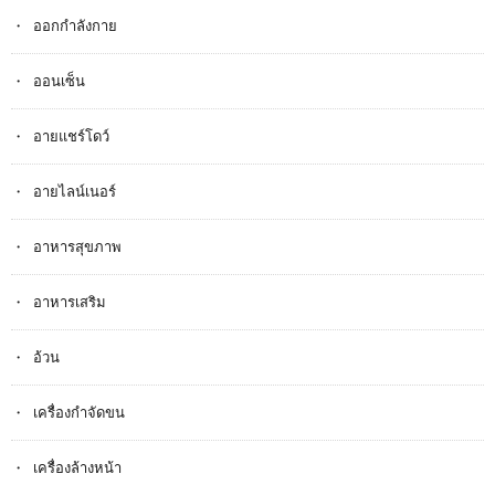
ออกกำลังกาย
ออนเซ็น
อายแชร์โดว์
อายไลน์เนอร์
อาหารสุขภาพ
อาหารเสริม
อ้วน
เครื่องกำจัดขน
เครื่องล้างหน้า