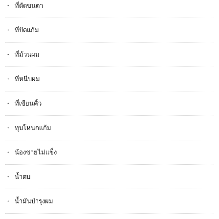
ที่ดัดขนตา
ที่ปัดแก้ม
ที่ม้วนผม
ที่หนีบผม
ที่เขียนคิ้ว
ทุบโหนกแก้ม
น้องชายไม่แข็ง
น้ำตบ
น้ำมันบำรุงผม