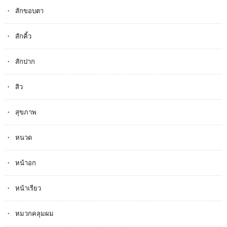
สักขอบตา
สักคิ้ว
สักปาก
สิว
สุขภาพ
หนวด
หน้าอก
หน้าเรียว
หมวกคลุมผม