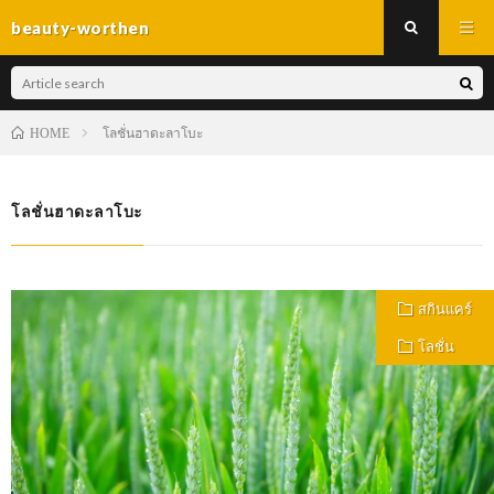
beauty-worthen
โลชั่นฮาดะลาโบะ
HOME
โลชั่นฮาดะลาโบะ
สกินแคร์
โลชั่น