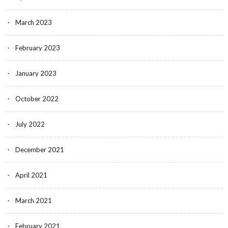
March 2023
February 2023
January 2023
October 2022
July 2022
December 2021
April 2021
March 2021
February 2021