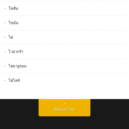
โลชั่น
ไขมัน
ไฝ
ไวอากร้า
ไฮยาลูรอน
ไฮไลท์
Back to Top