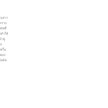
้อนสาว
นคราบ
พัฟที่
ดทำให้
้าดู
ใจ
ริศใน
ผ่อง
้งพัฟ