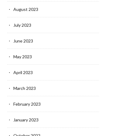
August 2023
July 2023
June 2023
May 2023
April 2023
March 2023
February 2023
January 2023
October 2022