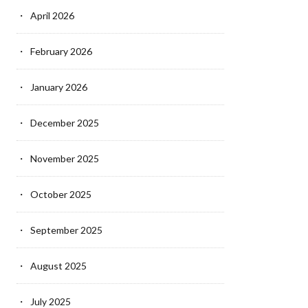
April 2026
February 2026
January 2026
December 2025
November 2025
October 2025
September 2025
August 2025
July 2025