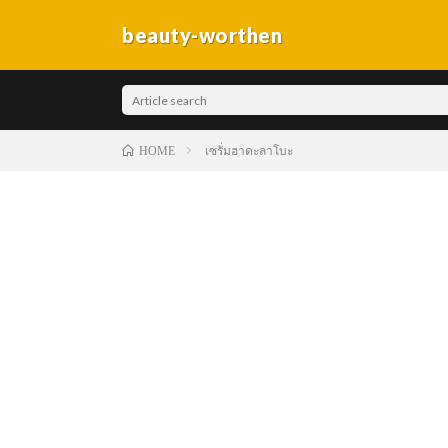
beauty-worthen
เซรั่มฮาดะลาโบะ
HOME