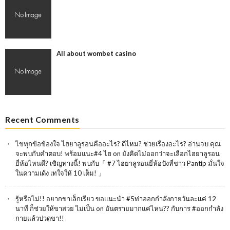
All about wombet casino
Recent Comments
ไขทุกข้อข้องใจ ไฮยาลูรอนคืออะไร? ดีไหม? ช่วยเรื่องอะไร? อ่านจบ คุณ
จะพบกับคำตอบ! พร้อมแนะ#4 ไฮ
on
ยังคิดไม่ออกว่าจะเลือกไฮยาลูรอน
ยี่ห้อไหนดี? เชิญทางนี้! พบกับ「 #7 ไฮยาลูรอนยี่ห้อปังที่ชาว Pantip มั่นใจ
ในความเด้ง เทใจให้ 10 เต็ม! 」
รู้หรือไม่!! อยากขาเล็กเรียว ขอแนะนำ #5ท่าออกกำลังกายวันละเเค่ 12
นาที ก็ช่วยให้ขาสวย ไม่เป็น
on
อันตรายมากแค่ไหน?? กับการ #ออกกำลัง
กายแล้วปวดขา!!