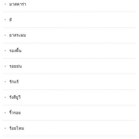
มาสคาร่า
ยั
ยาสระผม
รองพื้น
รอยย่น
รักแร้
รังสียูวี
ริ้วรอย
ร้อยไหม