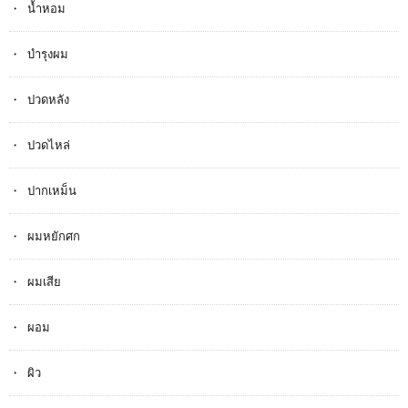
น้ำหอม
บำรุงผม
ปวดหลัง
ปวดไหล่
ปากเหม็น
ผมหยักศก
ผมเสีย
ผอม
ผิว