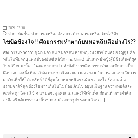
2021.03.30
ทำตาสองชั้น
,
ทำตาหมอหลิน
,
ศัลยกรรมทำตา
,
หมอหลิน
,
อินซ์คลินิก
ไขข้อข้องใจ!! ศัลยกรรมทำตากับหมอหลินดีอย่างไร??
ศัลยกรรมทำตากับคุณหมอหลิน หมอหลิน หรือพญ.วันวิสาข์ ตันศิริเจริญกุล คือ
หนึ่งในทีมจักษุแพทย์ของอินซ์ คลินิก (Inz Clinic) เป็นแพทย์หญิงผู้มีชื่อเสียงที่สุด
ในคลินิกแห่งนี้ค่ะ โดยคุณหมอหลินคำนึงถึงการศัลยกรรมทำตาเสมือนว่าเป็น
ศิลปะอย่างหนึ่ง ที่ต้องใช้ความประณีตและความสวยงามในการออกแบบ ในการ
ผ่าตัด เพื่อให้ได้ผลลัพธ์ที่ดีที่สุด โดยหมอหลินจะเน้นความสไตล์ความเป็น
ธรรมชาติที่สุด ต้องไม่มากเกินไป ไม่น้อยเกินไป อยู่บนพื้นฐานความพอดีและ
ตรงใจ ถูกใจคนไข้ คุณหมอจะพูดคุยและแสดงให้เห็นตั้งแต่ก่อนทำการผ่าตัด
ลงมือจริงค่ะ เพราะฉะนั้นหากเราต้องการรูปทรงแบบไหน […]