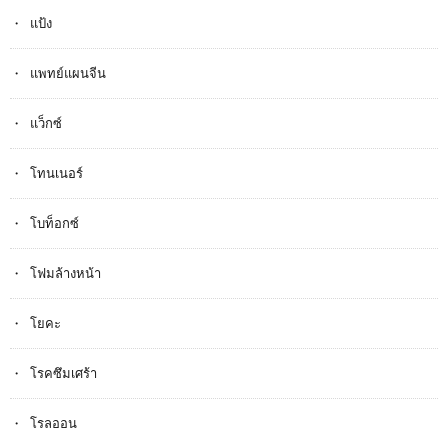
แป้ง
แพทย์แผนจีน
แว็กซ์
โทนเนอร์
โบท็อกซ์
โฟมล้างหน้า
โยคะ
โรคซึมเศร้า
โรลออน