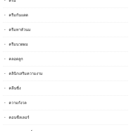
ครีม
ครีมกันแดด
ครีมทาหัวนม
ครีมนวดผม
คลอดลูก
คลินิกเสริมความงาม
คลีนซิ่ง
ความกังวล
คอนซีลเลอร์