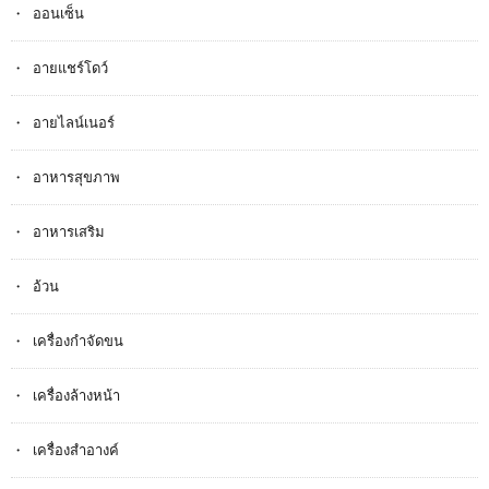
ออนเซ็น
อายแชร์โดว์
อายไลน์เนอร์
อาหารสุขภาพ
อาหารเสริม
อ้วน
เครื่องกำจัดขน
เครื่องล้างหน้า
เครื่องสำอางค์