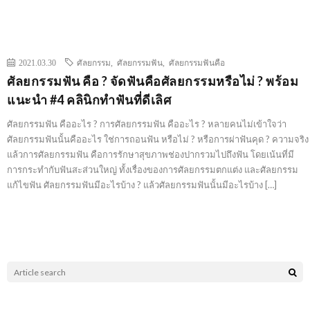
2021.03.30
ศัลยกรรม
,
ศัลยกรรมฟัน
,
ศัลยกรรมฟันคือ
ศัลยกรรมฟัน คือ ? จัดฟันคือศัลยกรรมหรือไม่ ? พร้อม
แนะนำ #4 คลินิกทำฟันที่ดีเลิศ
ศัลยกรรมฟัน คืออะไร ? การศัลยกรรมฟัน คืออะไร ? หลายคนไม่เข้าใจว่า
ศัลยกรรมฟันนั้นคืออะไร ใช่การถอนฟัน หรือไม่ ? หรือการผ่าฟันคุด ? ความจริง
แล้วการศัลยกรรมฟัน คือการรักษาสุขภาพช่องปากรวมไปถึงฟัน โดยเน้นที่มี
การกระทำกับฟันสะส่วนใหญ่ ทั้งเรื่องของการศัลยกรรมตกแต่ง และศัลยกรรม
แก้ไขฟัน ศัลยกรรมฟันมีอะไรบ้าง ? แล้วศัลยกรรมฟันนั้นมีอะไรบ้าง […]