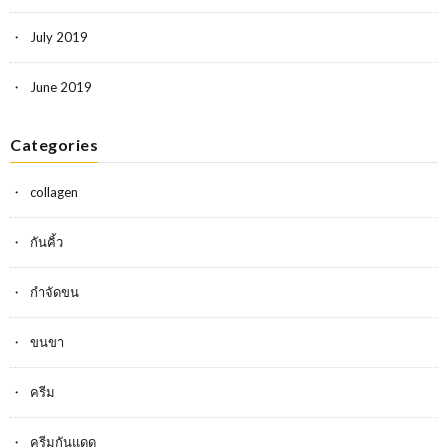
July 2019
June 2019
Categories
collagen
กันคิ้ว
กำจัดขน
ขนขา
ครีม
ครีมกันแดด