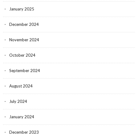
January 2025
December 2024
November 2024
October 2024
September 2024
August 2024
July 2024
January 2024
December 2023