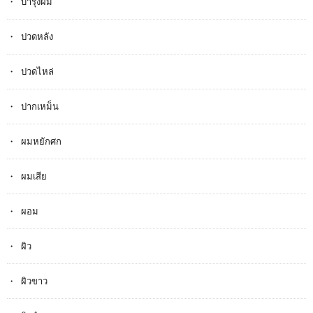
บำรุงผม
ปวดหลัง
ปวดไหล่
ปากเหม็น
ผมหยักศก
ผมเสีย
ผอม
ผิว
ผิวขาว