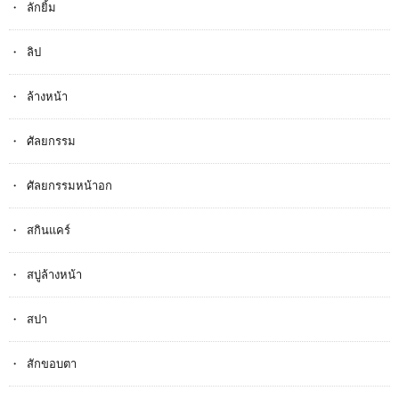
ลักยิ้ม
ลิป
ล้างหน้า
ศัลยกรรม
ศัลยกรรมหน้าอก
สกินแคร์
สบู่ล้างหน้า
สปา
สักขอบตา