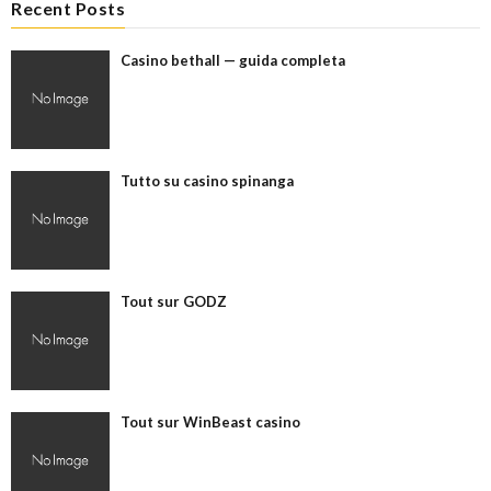
Recent Posts
Casino bethall — guida completa
Tutto su casino spinanga
Tout sur GODZ
Tout sur WinBeast casino