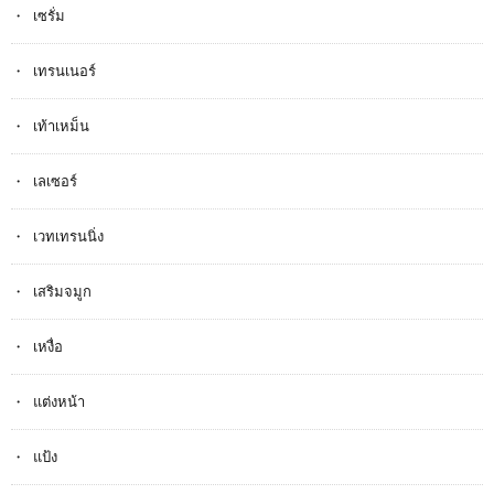
เซรั่ม
เทรนเนอร์
เท้าเหม็น
เลเซอร์
เวทเทรนนิ่ง
เสริมจมูก
เหงื่อ
แต่งหน้า
แป้ง