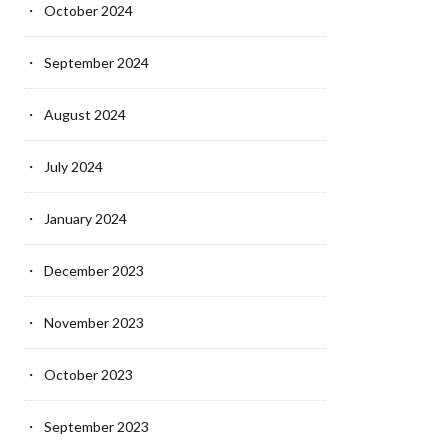
October 2024
September 2024
August 2024
July 2024
January 2024
December 2023
November 2023
October 2023
September 2023