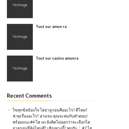
Tout sur amun ra
Tout sur casino amunra
Recent Comments
ไขทุกข้อข้องใจ ไฮยาลูรอนคืออะไร? ดีไหม?
ช่วยเรื่องอะไร? อ่านจบ คุณจะพบกับคำตอบ!
พร้อมแนะ#4 ไฮ
on
ยังคิดไม่ออกว่าจะเลือกไฮ
ยาลูรอนยี่ห้อไหนดี? เชิญทางนี้! พบกับ「 #7 ไฮ