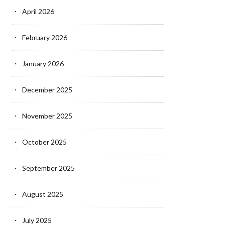
April 2026
February 2026
January 2026
December 2025
November 2025
October 2025
September 2025
August 2025
July 2025