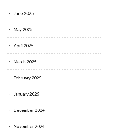
June 2025
May 2025
April 2025
March 2025
February 2025
January 2025
December 2024
November 2024