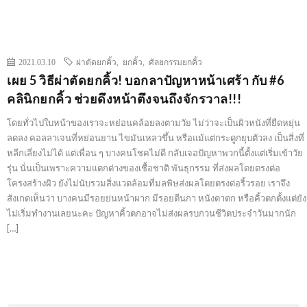
2021.03.10
ผ่าตัดยกคิ้ว
,
ยกคิ้ว
,
ศัลยกรรมยกคิ้ว
เผย 5 วิธีผ่าตัดยกคิ้ว! บอกลาปัญหาหน้าเศร้า กับ #6
คลินิกยกคิ้ว ช่วยดึงหน้าตึงจนถึงจักรวาล!!!
โดยทั่วไปใบหน้าของเราจะหย่อนคล้อยลงตามวัย ไม่ว่าจะเป็นผิวหนังที่ยืดหยุ่น
ลดลง คอลลาเจนที่หย่อนยาน ไขมันเหลวขึ้น หรือแม้แต่กระดูกยุบตัวลง เป็นสิ่งที่
หลีกเลี่ยงไม่ได้ แต่เพื่อน ๆ บางคนโชคไม่ดี กลับเจอปัญหาพวกนี้ตั้งแต่เริ่มเข้าวัย
รุ่น นั่นเป็นเพราะความแตกต่างของเชื้อชาติ พันธุกรรม ที่ส่งผลโดยตรงต่อ
โครงสร้างผิว ยังไม่นับรวมสิ่งแวดล้อมที่มลพิษส่งผลโดยตรงต่อริ้วรอย เราจึง
สังเกตเห็นว่า บางคนมีรอยย่นหน้าผาก มีรอยตีนกา หนังตาตก หรือคิ้วตกตั้งแต่ยัง
ไม่เริ่มทำงานเลยนะคะ ปัญหาคิ้วตกอาจไม่ส่งผลรบกวนชีวิตประจำวันมากนัก
[…]