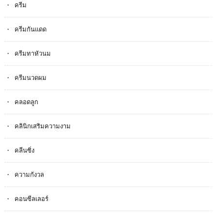
ครีม
ครีมกันแดด
ครีมทาหัวนม
ครีมนวดผม
คลอดลูก
คลินิกเสริมความงาม
คลีนซิ่ง
ความกังวล
คอนซีลเลอร์