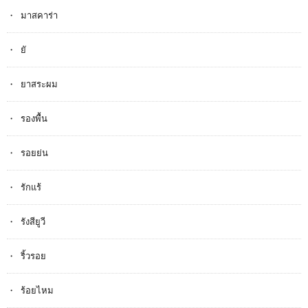
มาสคาร่า
ยั
ยาสระผม
รองพื้น
รอยย่น
รักแร้
รังสียูวี
ริ้วรอย
ร้อยไหม