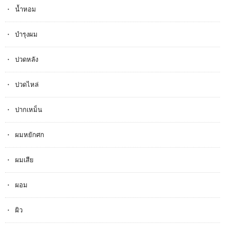
น้ำหอม
บำรุงผม
ปวดหลัง
ปวดไหล่
ปากเหม็น
ผมหยักศก
ผมเสีย
ผอม
ผิว