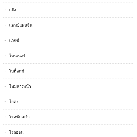
แป้ง
แพทย์แผนจีน
แว็กซ์
โทนเนอร์
โบท็อกซ์
โฟมล้างหน้า
โยคะ
โรคซึมเศร้า
โรลออน