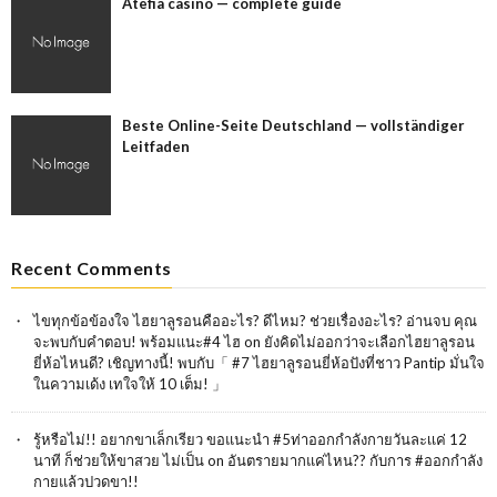
Atefia casino — complete guide
Beste Online-Seite Deutschland — vollständiger
Leitfaden
Recent Comments
ไขทุกข้อข้องใจ ไฮยาลูรอนคืออะไร? ดีไหม? ช่วยเรื่องอะไร? อ่านจบ คุณ
จะพบกับคำตอบ! พร้อมแนะ#4 ไฮ
on
ยังคิดไม่ออกว่าจะเลือกไฮยาลูรอน
ยี่ห้อไหนดี? เชิญทางนี้! พบกับ「 #7 ไฮยาลูรอนยี่ห้อปังที่ชาว Pantip มั่นใจ
ในความเด้ง เทใจให้ 10 เต็ม! 」
รู้หรือไม่!! อยากขาเล็กเรียว ขอแนะนำ #5ท่าออกกำลังกายวันละเเค่ 12
นาที ก็ช่วยให้ขาสวย ไม่เป็น
on
อันตรายมากแค่ไหน?? กับการ #ออกกำลัง
กายแล้วปวดขา!!