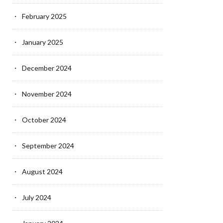
February 2025
January 2025
December 2024
November 2024
October 2024
September 2024
August 2024
July 2024