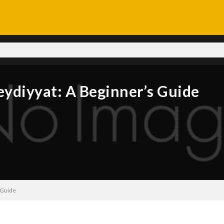
ydiyyat: A Beginner’s Guide
 Guide