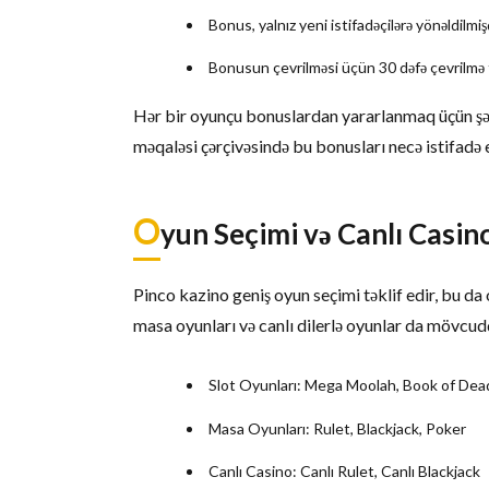
Bonus, yalnız yeni istifadəçilərə yönəldilmişd
Bonusun çevrilməsi üçün 30 dəfə çevrilmə t
Hər bir oyunçu bonuslardan yararlanmaq üçün şər
məqaləsi çərçivəsində bu bonusları necə istifad
O
yun Seçimi və Canlı Casin
Pinco kazino geniş oyun seçimi təklif edir, bu da 
masa oyunları və canlı dilerlə oyunlar da mövcudd
Slot Oyunları: Mega Moolah, Book of Dea
Masa Oyunları: Rulet, Blackjack, Poker
Canlı Casino: Canlı Rulet, Canlı Blackjack