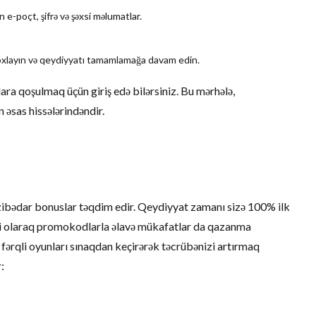
n e-poçt, şifrə və şəxsi məlumatlar.
yoxlayın və qeydiyyatı tamamlamağa davam edin.
a qoşulmaq üçün giriş edə bilərsiniz. Bu mərhələ,
əsas hissələrindəndir.
zibədar bonuslar təqdim edir. Qeydiyyat zamanı sizə 100% ilk
di olaraq promokodlarla əlavə mükafatlar da qazanma
 fərqli oyunları sınaqdan keçirərək təcrübənizi artırmaq
: