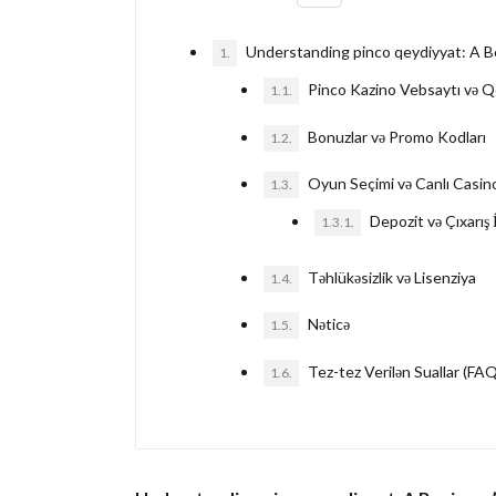
Understanding pinco qeydiyyat: A B
1.
Pinco Kazino Vebsaytı və Q
1.1.
Bonuzlar və Promo Kodları
1.2.
Oyun Seçimi və Canlı Casin
1.3.
Depozit və Çıxarış 
1.3.1.
Təhlükəsizlik və Lisenziya
1.4.
Nəticə
1.5.
Tez-tez Verilən Suallar (FAQ
1.6.