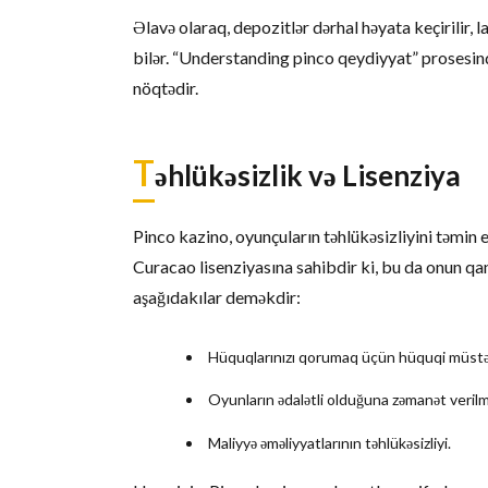
Əlavə olaraq, depozitlər dərhal həyata keçirilir,
bilər. “Understanding pinco qeydiyyat” prosesin
nöqtədir.
T
əhlükəsizlik və Lisenziya
Pinco kazino, oyunçuların təhlükəsizliyini təmin
Curacao lisenziyasına sahibdir ki, bu da onun qan
aşağıdakılar deməkdir:
Hüquqlarınızı qorumaq üçün hüquqi müstəv
Oyunların ədalətli olduğuna zəmanət verilm
Maliyyə əməliyyatlarının təhlükəsizliyi.