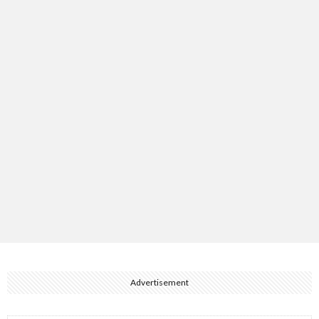
Advertisement