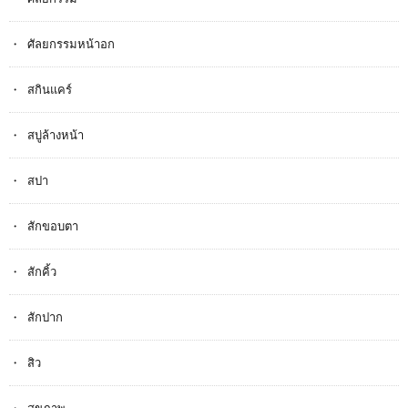
ศัลยกรรมหน้าอก
สกินแคร์
สบู่ล้างหน้า
สปา
สักขอบตา
สักคิ้ว
สักปาก
สิว
สุขภาพ