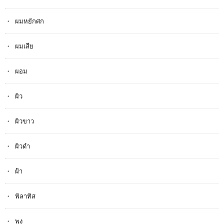
ผมหยักศก
ผมเสีย
ผอม
ผิว
ผิวขาว
ผิวดำ
ฝ้า
พิลาทิส
พุง