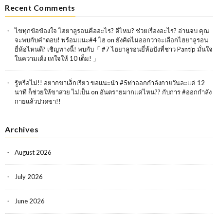
Recent Comments
ไขทุกข้อข้องใจ ไฮยาลูรอนคืออะไร? ดีไหม? ช่วยเรื่องอะไร? อ่านจบ คุณ
จะพบกับคำตอบ! พร้อมแนะ#4 ไฮ
on
ยังคิดไม่ออกว่าจะเลือกไฮยาลูรอน
ยี่ห้อไหนดี? เชิญทางนี้! พบกับ「 #7 ไฮยาลูรอนยี่ห้อปังที่ชาว Pantip มั่นใจ
ในความเด้ง เทใจให้ 10 เต็ม! 」
รู้หรือไม่!! อยากขาเล็กเรียว ขอแนะนำ #5ท่าออกกำลังกายวันละเเค่ 12
นาที ก็ช่วยให้ขาสวย ไม่เป็น
on
อันตรายมากแค่ไหน?? กับการ #ออกกำลัง
กายแล้วปวดขา!!
Archives
August 2026
July 2026
June 2026