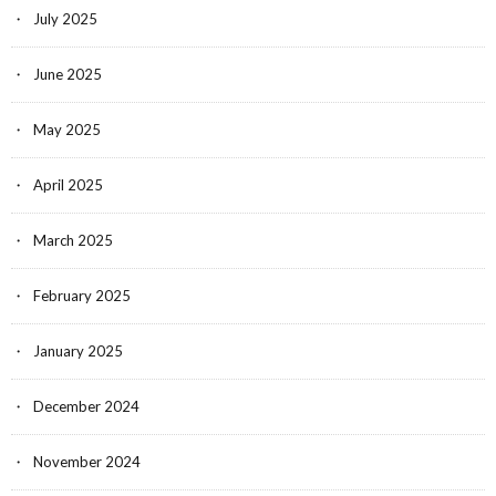
July 2025
June 2025
May 2025
April 2025
March 2025
February 2025
January 2025
December 2024
November 2024