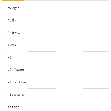
collagen
กันคิ้ว
กำจัดขน
ขนขา
ครีม
ครีมกันแดด
ครีมทาหัวนม
ครีมนวดผม
คลอดลูก