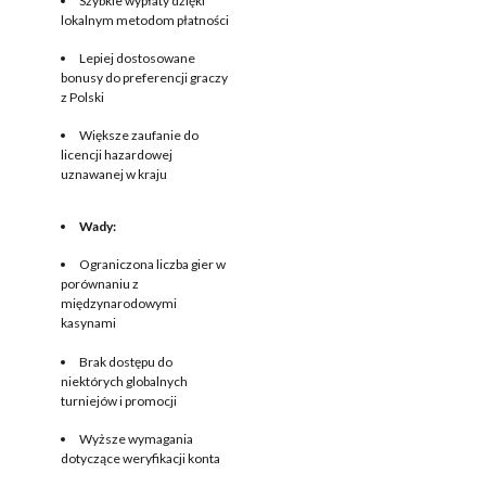
Szybkie wypłaty dzięki
lokalnym metodom płatności
Lepiej dostosowane
bonusy do preferencji graczy
z Polski
Większe zaufanie do
licencji hazardowej
uznawanej w kraju
Wady:
Ograniczona liczba gier w
porównaniu z
międzynarodowymi
kasynami
Brak dostępu do
niektórych globalnych
turniejów i promocji
Wyższe wymagania
dotyczące weryfikacji konta