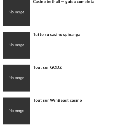
Casino bethall — guida completa
Tutto su casino spinanga
Tout sur GODZ
Tout sur WinBeast casino