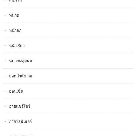
หนวด
หน้าอก
หน้าเรียว
หมวกคลุมผม
ออกกำลังกาย
ออนเซ็น
อายแชร์โดว์
อายไลน์เนอร์