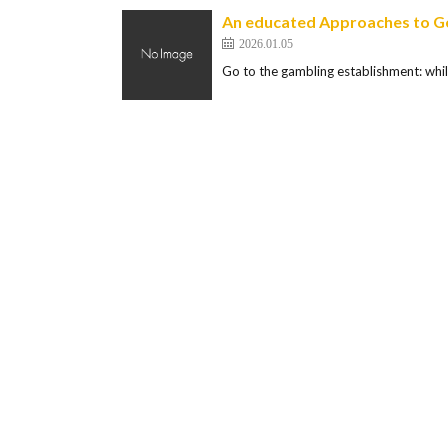
An educated Approaches to Gen
2026.01.05
Go to the gambling establishment: whil