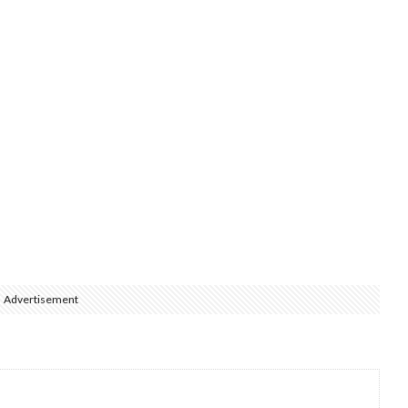
Advertisement