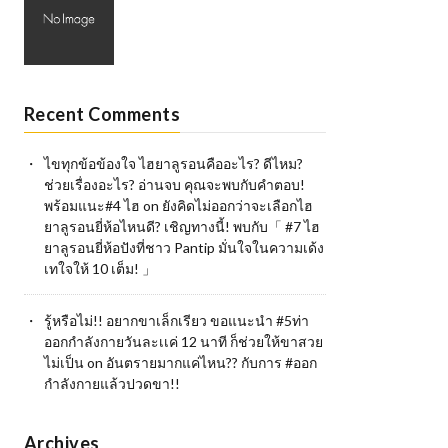
Recent Comments
ไขทุกข้อข้องใจ ไฮยาลูรอนคืออะไร? ดีไหม?
ช่วยเรื่องอะไร? อ่านจบ คุณจะพบกับคำตอบ!
พร้อมแนะ#4 ไฮ
on
ยังคิดไม่ออกว่าจะเลือกไฮ
ยาลูรอนยี่ห้อไหนดี? เชิญทางนี้! พบกับ「 #7 ไฮ
ยาลูรอนยี่ห้อปังที่ชาว Pantip มั่นใจในความเด้ง
เทใจให้ 10 เต็ม! 」
รู้หรือไม่!! อยากขาเล็กเรียว ขอแนะนำ #5ท่า
ออกกำลังกายวันละเเค่ 12 นาที ก็ช่วยให้ขาสวย
ไม่เป็น
on
อันตรายมากแค่ไหน?? กับการ #ออก
กำลังกายแล้วปวดขา!!
Archives