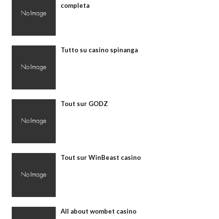
completa
Tutto su casino spinanga
Tout sur GODZ
Tout sur WinBeast casino
All about wombet casino