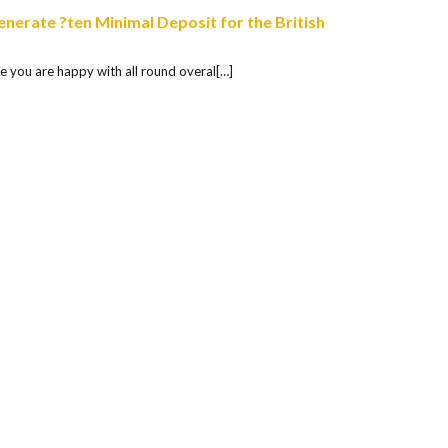
erate ?ten Minimal Deposit for the British
e you are happy with all round overal[…]