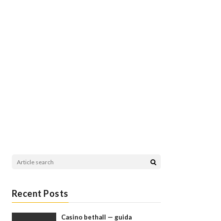
Recent Posts
Casino bethall — guida