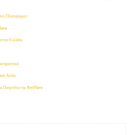
Άλλες Πλατφόρμες
lare
 στην Ελλάδα
κτηριστικά
 και Άλλα
α Παιχνίδια της Betflare