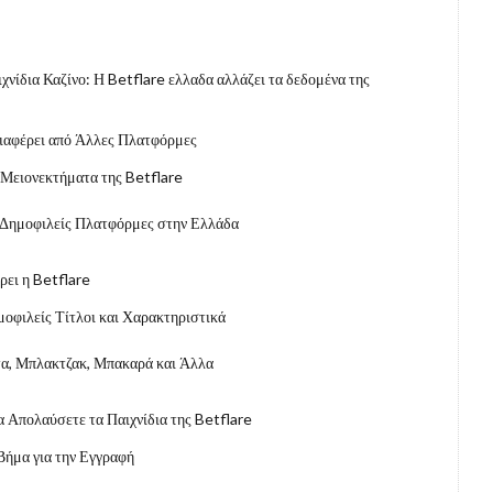
χνίδια Καζίνο: Η Betflare ελλαδα αλλάζει τα δεδομένα της
Διαφέρει από Άλλες Πλατφόρμες
Μειονεκτήματα της Betflare
 Δημοφιλείς Πλατφόρμες στην Ελλάδα
ρει η Betflare
οφιλείς Τίτλοι και Χαρακτηριστικά
τα, Μπλακτζακ, Μπακαρά και Άλλα
α Απολαύσετε τα Παιχνίδια της Betflare
ήμα για την Εγγραφή