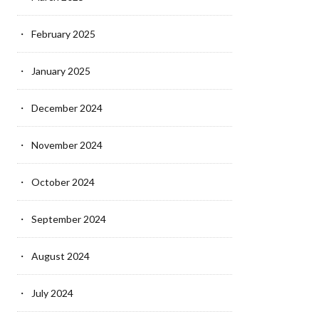
February 2025
January 2025
December 2024
November 2024
October 2024
September 2024
August 2024
July 2024