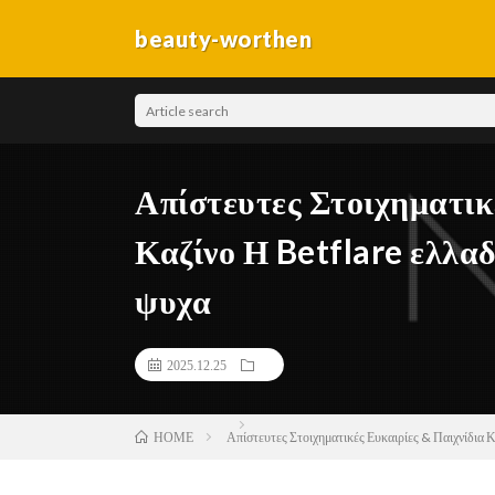
beauty-worthen
Απίστευτες Στοιχηματικ
Καζίνο Η Betflare ελλαδ
ψυχα
2025.12.25
Απίστευτες Στοιχηματικές Ευκαιρίες & Παιχνίδια 
HOME