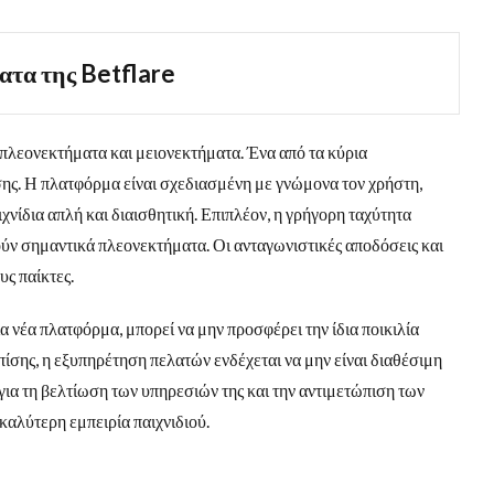
ατα της Betflare
ς πλεονεκτήματα και μειονεκτήματα. Ένα από τα κύρια
σης. Η πλατφόρμα είναι σχεδιασμένη με γνώμονα τον χρήστη,
χνίδια απλή και διαισθητική. Επιπλέον, η γρήγορη ταχύτητα
ν σημαντικά πλεονεκτήματα. Οι ανταγωνιστικές αποδόσεις και
υς παίκτες.
α νέα πλατφόρμα, μπορεί να μην προσφέρει την ίδια ποικιλία
ίσης, η εξυπηρέτηση πελατών ενδέχεται να μην είναι διαθέσιμη
για τη βελτίωση των υπηρεσιών της και την αντιμετώπιση των
καλύτερη εμπειρία παιχνιδιού.