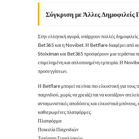
Σύγκριση με Άλλες Δημοφιλείς
Στην ελληνική αγορά, υπάρχουν πολλές δημοφιλείς 
Bet365 και η Novibet. Η Betflare διαφέρει από αυ
Stoiximan και Bet365 προσφέρουν μια τεράστια ποικ
επιμελημένη και απλοποιημένη εμπειρία. Η Novibet
προσεγγίσεων.
Η Betflare μπορεί να είναι πιο ελκυστική για τους
παιχνιδιού, χωρίς να χρειάζεται να κοιτάξουν ατελ
ανταγωνιστικές αποδόσεις και ελκυστικά μπόνους, 
καθιερωμένες πλατφόρμες.
Πλατφόρμα
Ποικιλία Παιχνιδιών
Ταχύτητα Συναλλαγών