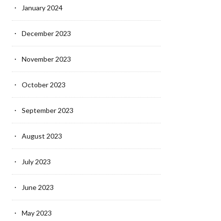
January 2024
December 2023
November 2023
October 2023
September 2023
August 2023
July 2023
June 2023
May 2023