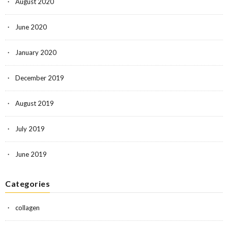
August 2020
June 2020
January 2020
December 2019
August 2019
July 2019
June 2019
Categories
collagen