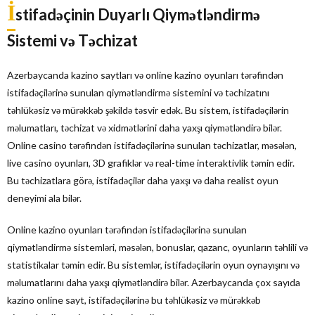
İ
stifadəçinin Duyarlı Qiymətləndirmə
Sistemi və Təchizat
Azerbaycanda kazino saytları və online kazino oyunları tərəfindən
istifadəçilərinə sunulan qiymətləndirmə sistemini və təchizatını
təhlükəsiz və mürəkkəb şəkildə təsvir edək. Bu sistem, istifadəçilərin
məlumatları, təchizat və xidmətlərini daha yaxşı qiymətləndirə bilər.
Online casino tərəfindən istifadəçilərinə sunulan təchizatlar, məsələn,
live casino oyunları, 3D grafiklər və real-time interaktivlik təmin edir.
Bu təchizatlara görə, istifadəçilər daha yaxşı və daha realist oyun
deneyimi ala bilər.
Online kazino oyunları tərəfindən istifadəçilərinə sunulan
qiymətləndirmə sistemləri, məsələn, bonuslar, qazanc, oyunların təhlili və
statistikalar təmin edir. Bu sistemlər, istifadəçilərin oyun oynayışını və
məlumatlarını daha yaxşı qiymətləndirə bilər. Azerbaycanda çox sayıda
kazino online sayt, istifadəçilərinə bu təhlükəsiz və mürəkkəb