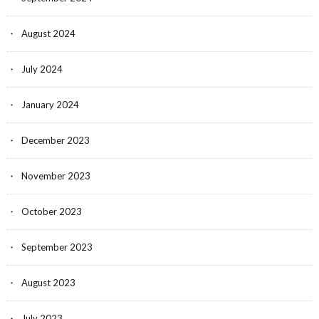
August 2024
July 2024
January 2024
December 2023
November 2023
October 2023
September 2023
August 2023
July 2023