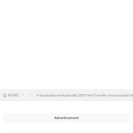
n Yax Azrbaycan Kazinolar 2025 Yeni Trendlr v nnovasiyalar.
HOME
Advertisement