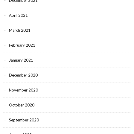
December 2021
April 2021
March 2021
February 2021
January 2021
December 2020
November 2020
October 2020
September 2020