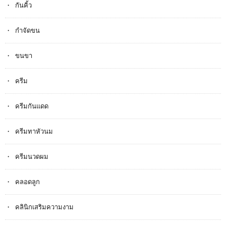
กันคิ้ว
กำจัดขน
ขนขา
ครีม
ครีมกันแดด
ครีมทาหัวนม
ครีมนวดผม
คลอดลูก
คลินิกเสริมความงาม