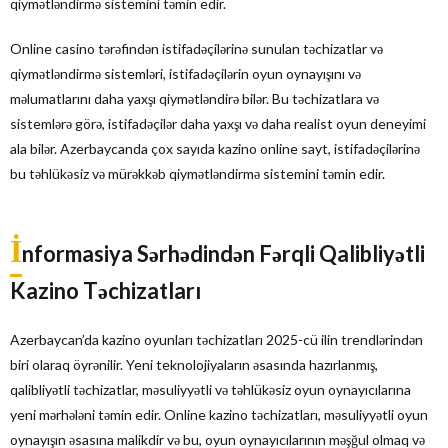
qiymətləndirmə sistemini təmin edir.
Online casino tərəfindən istifadəçilərinə sunulan təchizatlar və
qiymətləndirmə sistemləri, istifadəçilərin oyun oynayışını və
məlumatlarını daha yaxşı qiymətləndirə bilər. Bu təchizatlara və
sistemlərə görə, istifadəçilər daha yaxşı və daha realist oyun deneyimi
ala bilər. Azerbaycanda çox sayıda kazino online sayt, istifadəçilərinə
bu təhlükəsiz və mürəkkəb qiymətləndirmə sistemini təmin edir.
İ
nformasiya Sərhədindən Fərqli Qalibliyətli
Kazino Təchizatları
Azerbaycan’da kazino oyunları təchizatları 2025-cü ilin trendlərindən
biri olaraq öyrənilir. Yeni teknolojiyaların əsasında hazırlanmış,
qalibliyətli təchizatlar, məsuliyyətli və təhlükəsiz oyun oynayıcılarına
yeni mərhələni təmin edir. Online kazino təchizatları, məsuliyyətli oyun
oynayışın əsasına malikdir və bu, oyun oynayıcılarının məşğul olmaq və