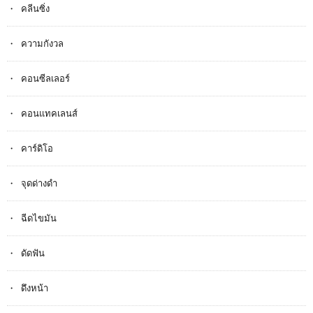
คลีนซิ่ง
ความกังวล
คอนซีลเลอร์
คอนแทคเลนส์
คาร์ดิโอ
จุดด่างดำ
ฉีดไขมัน
ดัดฟัน
ดึงหน้า