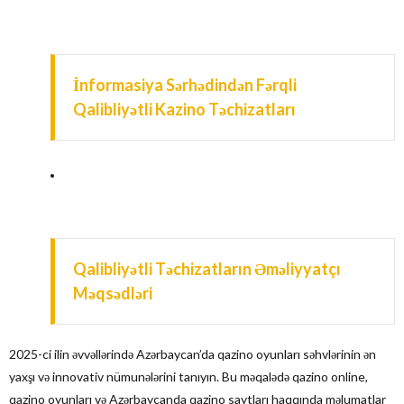
İnformasiya Sərhədindən Fərqli
Qalibliyətli Kazino Təchizatları
Qalibliyətli Təchizatların Əməliyyatçı
Məqsədləri
2025-ci ilin əvvəllərində Azərbaycan’da qazino oyunları səhvlərinin ən
yaxşı və innovativ nümunələrini tanıyın. Bu məqalədə qazino online,
qazino oyunları və Azərbaycanda qazino saytları haqqında məlumatlar