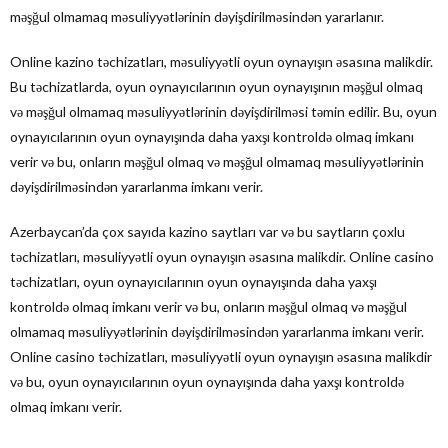
məşğul olmamaq məsuliyyətlərinin dəyişdirilməsindən yararlanır.
Online kazino təchizatları, məsuliyyətli oyun oynayışın əsasına malikdir.
Bu təchizatlarda, oyun oynayıcılarının oyun oynayışının məşğul olmaq
və məşğul olmamaq məsuliyyətlərinin dəyişdirilməsi təmin edilir. Bu, oyun
oynayıcılarının oyun oynayışında daha yaxşı kontroldə olmaq imkanı
verir və bu, onların məşğul olmaq və məşğul olmamaq məsuliyyətlərinin
dəyişdirilməsindən yararlanma imkanı verir.
Azerbaycan’da çox sayıda kazino saytları var və bu saytların çoxlu
təchizatları, məsuliyyətli oyun oynayışın əsasına malikdir. Online casino
təchizatları, oyun oynayıcılarının oyun oynayışında daha yaxşı
kontroldə olmaq imkanı verir və bu, onların məşğul olmaq və məşğul
olmamaq məsuliyyətlərinin dəyişdirilməsindən yararlanma imkanı verir.
Online casino təchizatları, məsuliyyətli oyun oynayışın əsasına malikdir
və bu, oyun oynayıcılarının oyun oynayışında daha yaxşı kontroldə
olmaq imkanı verir.