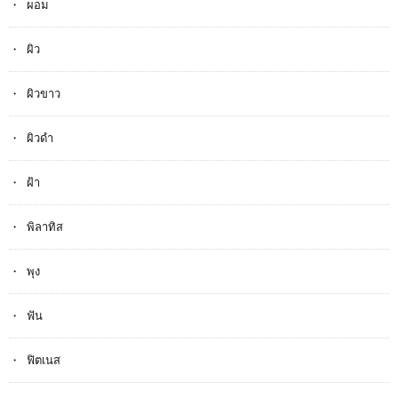
ผอม
ผิว
ผิวขาว
ผิวดำ
ฝ้า
พิลาทิส
พุง
ฟัน
ฟิตเนส