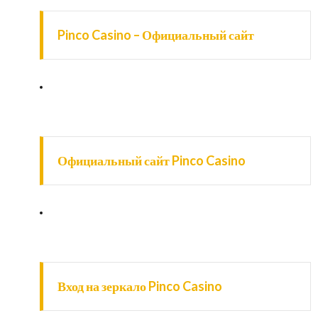
Pinco Casino – Официальный сайт
Официальный сайт Pinco Casino
Вход на зеркало Pinco Casino