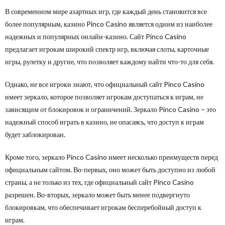
В современном мире азартных игр, где каждый день становится все
более популярным, казино Pinco Casino является одним из наиболее
надежных и популярных онлайн-казино. Сайт Pinco Casino
предлагает игрокам широкий спектр игр, включая слоты, карточные
игры, рулетку и другие, что позволяет каждому найти что-то для себя.
Однако, не все игроки знают, что официальный сайт Pinco Casino
имеет зеркало, которое позволяет игрокам доступаться к играм, не
зависящим от блокировок и ограничений. Зеркало Pinco Casino – это
надежный способ играть в казино, не опасаясь, что доступ к играм
будет заблокирован.
Кроме того, зеркало Pinco Casino имеет несколько преимуществ перед
официальным сайтом. Во-первых, оно может быть доступно из любой
страны, а не только из тех, где официальный сайт Pinco Casino
разрешен. Во-вторых, зеркало может быть менее подвергнуто
блокировкам, что обеспечивает игрокам бесперебойный доступ к
играм.