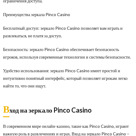
ограничения доступа.
Преимущества зеркала Pinco Casino
Бесплатный доступ: зеркало Pinco Casino позволяет вам играть и
развлекаться, не платя за доступ.
Безопасность: зеркало Pinco Casino обеспечивает безопасность
игроков, используя современные технологии и системы безопасности.
Удобство использования: зеркало Pinco Casino имеет простой и
интуитивно понятный интерфейс, который позволяет игрокам легко
найти то, что они ищут.
В
ход на зеркало Pinco Casino
В современном мире онлайн-казино, такие как Pinco Casino, играют
важную роль в развлечениях и играх. Вход на зеркало Pinco Casino –