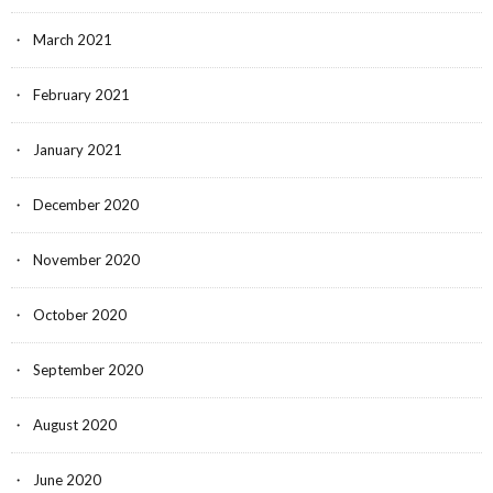
March 2021
February 2021
January 2021
December 2020
November 2020
October 2020
September 2020
August 2020
June 2020