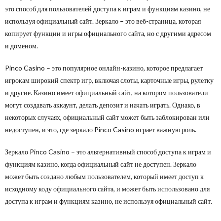
это способ для пользователей доступа к играм и функциям казино, не
используя официальный сайт. Зеркало – это веб-страница, которая
копирует функции и игры официального сайта, но с другими адресом
и доменом.
Pinco Casino – это популярное онлайн-казино, которое предлагает
игрокам широкий спектр игр, включая слоты, карточные игры, рулетку
и другие. Казино имеет официальный сайт, на котором пользователи
могут создавать аккаунт, делать депозит и начать играть. Однако, в
некоторых случаях, официальный сайт может быть заблокирован или
недоступен, и это, где зеркало Pinco Casino играет важную роль.
Зеркало Pinco Casino – это альтернативный способ доступа к играм и
функциям казино, когда официальный сайт не доступен. Зеркало
может быть создано любым пользователем, который имеет доступ к
исходному коду официального сайта, и может быть использовано для
доступа к играм и функциям казино, не используя официальный сайт.