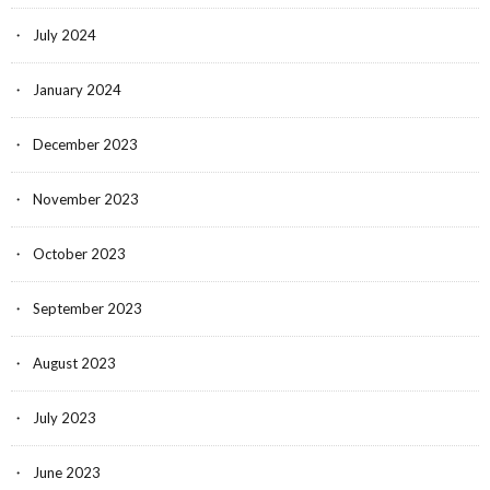
July 2024
January 2024
December 2023
November 2023
October 2023
September 2023
August 2023
July 2023
June 2023