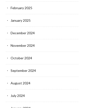
February 2025
January 2025
December 2024
November 2024
October 2024
September 2024
August 2024
July 2024