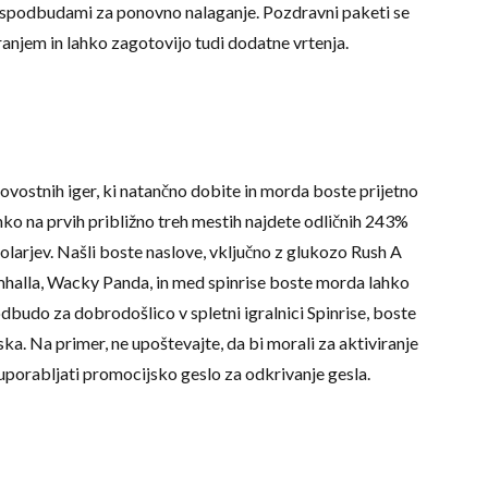
o spodbudami za ponovno nalaganje. Pozdravni paketi se
anjem in lahko zagotovijo tudi dodatne vrtenja.
ovostnih iger, ki natančno dobite in morda boste prijetno
ahko na prvih približno treh mestih najdete odličnih 243%
dolarjev. Našli boste naslove, vključno z glukozo Rush A
halla, Wacky Panda, in med spinrise boste morda lahko
odbudo za dobrodošlico v spletni igralnici Spinrise, boste
a. Na primer, ne upoštevajte, da bi morali za aktiviranje
 uporabljati promocijsko geslo za odkrivanje gesla.