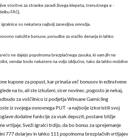
ive storitve za stranke zaradi živega klepeta, trenutnega e -
zdelku FAQ.
gralnice so nekatera najbolj zanesljiva omrežja.
ponovno naložite bonuse, ponudbe za vračilo denarja in lahko
srečo ne dajejo popolnoma brezplačnega zasuka, ki vam jih ne
obilni, vendar bodo nekatere na voljo izključno, tako da lahko mobilne
ebne kupone za popust, kar prinaša več bonusov in edinstvene
lede na to, ali ste izkušeni, sicer novinec, pogosto je nekaj,
spodbudo za voščilnico iz podjetja Winsane Gamicling
ste iz svojega osnovnega PUT -a najbolje izkoristili svoj
vrtoglave dodatne funkcije za vsak depozit, postane bližje
e vrtljaje. Sveži igralci trdijo, da bo bonus za sprejemanje
šini 777 dolarjev in lahko 111 popolnoma brezplačnih vrtljajev