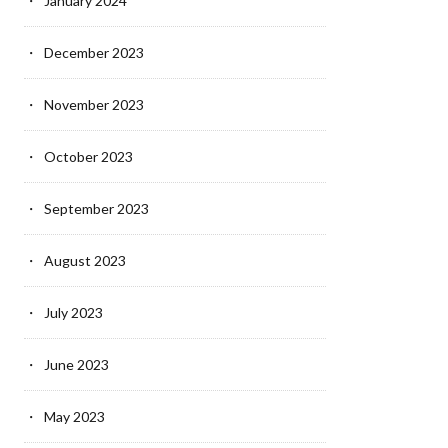
January 2024
December 2023
November 2023
October 2023
September 2023
August 2023
July 2023
June 2023
May 2023