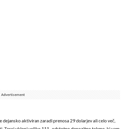
Advertisement
je dejansko aktiviran zaradi prenosa 29 dolarjev ali celo več,
i. Torej vklopi veliko 111 -odstotno depozitno tekmo, ki vam