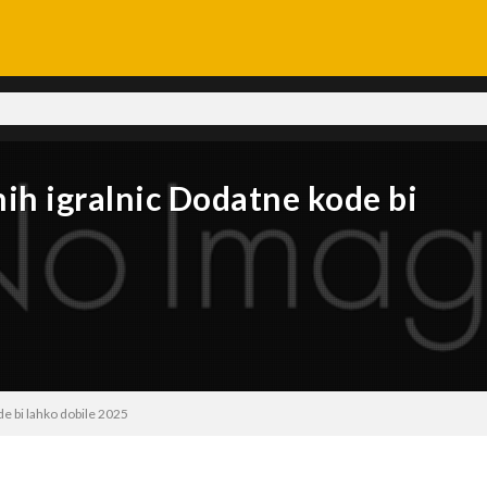
nih igralnic Dodatne kode bi
de bi lahko dobile 2025