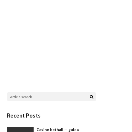
Recent Posts
Casino bethall — guida