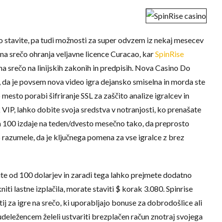
ko stavite, pa tudi možnosti za super odvzem iz nekaj mesecev
er na srečo ohranja veljavne licence Curacao, kar
SpinRise
na srečo na linijskih zakonih in predpisih. Nova Casino Do
, da je povsem nova video igra dejansko smiselna in morda ste
 mesto porabi šifriranje SSL za zaščito analize igralcev in
 VIP, lahko dobite svoja sredstva v notranjosti, ko prenašate
om 100 izdaje na teden/dvesto mesečno tako, da preprosto
o razumele, da je ključnega pomena za vse igralce z brez
ite od 100 dolarjev in zaradi tega lahko prejmete dodatno
i lastne izplačila, morate staviti $ korak 3.080. Spinrise
ij za igre na srečo, ki uporabljajo bonuse za dobrodošlice ali
udeležencem želeli ustvariti brezplačen račun znotraj svojega