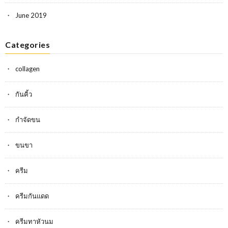
June 2019
Categories
collagen
กันคิ้ว
กำจัดขน
ขนขา
ครีม
ครีมกันแดด
ครีมทาหัวนม