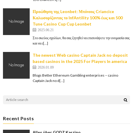
Προώθηση της Leonbet: Μπόνους Criancice
Καλωσορίζοντας το InfAntility 100% έως και 500
Tune Casino Cup Cup Leonbet
2025.06.21
Στο σκεύος σχολίων, θα σας ζητηθεί να επισυνάψετε την ονομασία σας
και να ε[…]
The newest Web casino Captain Jack no deposit
based casinos in the 2025 For Players In america
2026.01.09
Blogs Better Ethereum Gambling enterprises – casino
Captain Jack no d[…]
Recent Posts
Alles über GODZ Kaszino