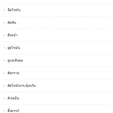
ฉีดไขมัน
ดัดฟัน
ดึงหน้า
ดูดไขมัน
ดูแลเส้นผม
ตัดกราม
ตัดไขมันกระพุ้งแก้ม
ตัวเหม็น
ตั้งครรภ​์