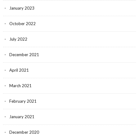
January 2023
October 2022
July 2022
December 2021
April 2021
March 2021
February 2021
January 2021
December 2020