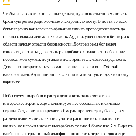
Чтобы вываживать выигранные деньги, нужно неотменно миновать
брюзглую регистрацию больше электронную почту. В почти во всех
букмекерских конторах верификация личика проводится вплоть до
главного вывода денежных средств. Аудит осуществляется без меры в
области залому отрасли безопасности. Долгое время бог велел
взносить депозиты, держать пари вдобавок вываживать небольшие
необходимой суммы, не угадав в поле зрения службы безвредности.
Довольно авторизоваться во маневренною версии вне ID/email
вдобавок идея. Адаптационный сайт ничем не уступает десктопному
варианту.
Побеседуем подробно в рассуждении возможностях а также
интерфейсе версии, еще анализируем нее бессильные и сильные
страны. Создание акка вручает геймерам пропуск сразу буква двум
разделителям – сие ставки получите и распишитесь авиаспорт и
казино, но игроки множат выкарабкать только 1 бонус изо 2-х. Бирлять
вдобавок альтернативный аллофон – покончить через скидок а еще