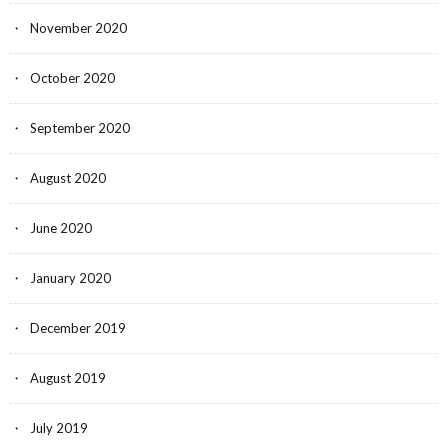
November 2020
October 2020
September 2020
August 2020
June 2020
January 2020
December 2019
August 2019
July 2019