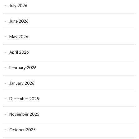
July 2026
June 2026
May 2026
April 2026
February 2026
January 2026
December 2025
November 2025
October 2025