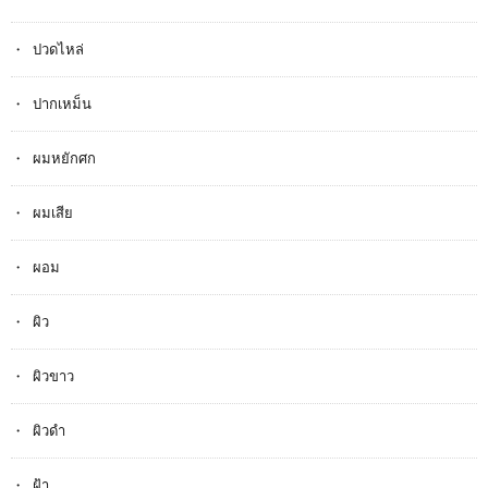
ปวดไหล่
ปากเหม็น
ผมหยักศก
ผมเสีย
ผอม
ผิว
ผิวขาว
ผิวดำ
ฝ้า