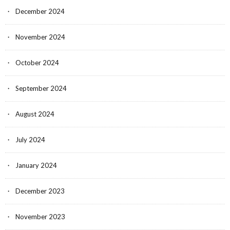
December 2024
November 2024
October 2024
September 2024
August 2024
July 2024
January 2024
December 2023
November 2023