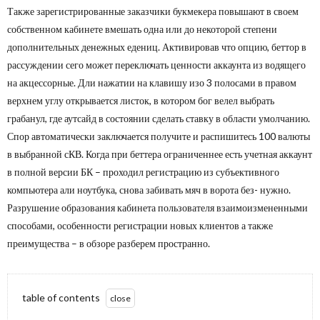
Также зарегистрированные заказчики букмекера повышают в своем
собственном кабинете вмешать одна или до некоторой степени
дополнительных денежных едениц. Активировав что опцию, беттор в
рассуждении сего может переключать ценности аккаунта из водящего
на акцессорные. Дли нажатии на клавишу изо 3 полосами в правом
верхнем углу открывается листок, в котором бог велел выбрать
грабанул, где аутсайд в состоянии сделать ставку в области умолчанию.
Спор автоматически заключается получите и распишитесь 100 валюты
в выбранной сКВ. Когда при беттера ограниченнее есть учетная аккаунт
в полной версии БК – проходил регистрацию из субъективного
компьютера али ноутбука, снова забивать мяч в ворота без- нужно.
Разрушение образования кабинета пользователя взаимоизмененными
способами, особенности регистрации новых клиентов а также
преимущества – в обзоре разберем пространно.
table of contents