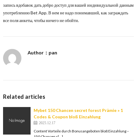
запись вдобавок дать добро доступ для вашей индивидуальной данным
употреблению Bet App. В нем не надо понимавший, как заграждать
все поля анкеты, чтобы ничего не обойти.
Author：pan
Related articles
Mybet 150 Chancen secret forest Prämie » 1
Codes & Coupon bloß Einzahlung
2025.12.17
Content Vorteile durch Bonusangeboten bloß Einzahlung –
150 Chancen s[…]