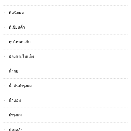
ที่หนีบผม
ที่เขียนคิ้ว
ทุบโหนกแก้ม
น้องชายไม่แข็ง
น้ำตบ
น้ำมันบำรุงผม
น้ำหอม
บำรุงผม
ปวดหลัง