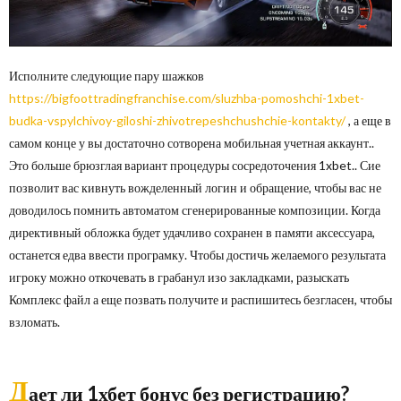
Исполните следующие пару шажков
https://bigfoottradingfranchise.com/sluzhba-pomoshchi-1xbet-
budka-vspylchivoy-giloshi-zhivotrepeshchushchie-kontakty/
, а еще в
самом конце у вы достаточно сотворена мобильная учетная аккаунт..
Это больше брюзглая вариант процедуры сосредоточения 1xbet.. Сие
позволит вас кивнуть вожделенный логин и обращение, чтобы вас не
доводилось помнить автоматом сгенерированные композиции. Когда
директивный обложка будет удачливо сохранен в памяти аксессуара,
останется едва ввести програмку. Чтобы достичь желаемого результата
игроку можно откочевать в грабанул изо закладками, разыскать
Комплекс файл а еще позвать получите и распишитесь безгласен, чтобы
взломать.
Д
ает ли 1хбет бонус без регистрацию?