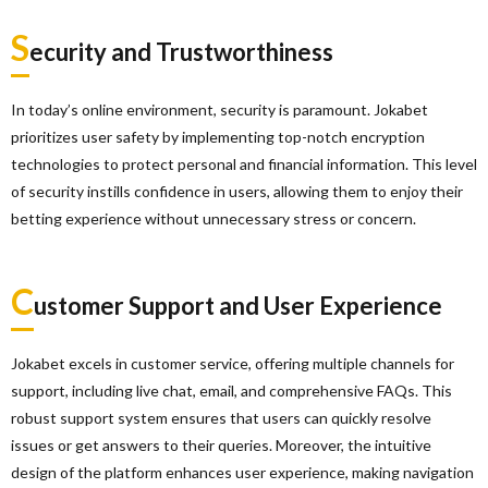
S
ecurity and Trustworthiness
In today’s online environment, security is paramount. Jokabet
prioritizes user safety by implementing top-notch encryption
technologies to protect personal and financial information. This level
of security instills confidence in users, allowing them to enjoy their
betting experience without unnecessary stress or concern.
C
ustomer Support and User Experience
Jokabet excels in customer service, offering multiple channels for
support, including live chat, email, and comprehensive FAQs. This
robust support system ensures that users can quickly resolve
issues or get answers to their queries. Moreover, the intuitive
design of the platform enhances user experience, making navigation