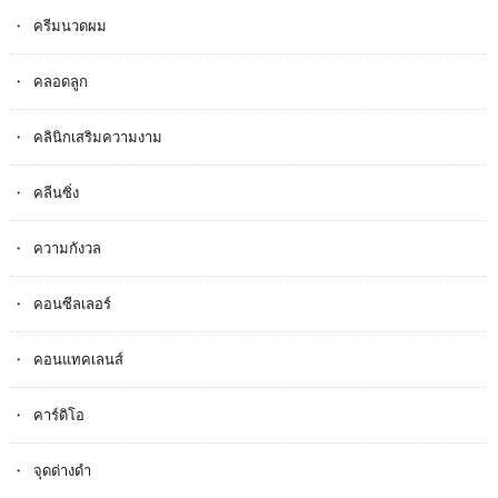
ครีมนวดผม
คลอดลูก
คลินิกเสริมความงาม
คลีนซิ่ง
ความกังวล
คอนซีลเลอร์
คอนแทคเลนส์
คาร์ดิโอ
จุดด่างดำ