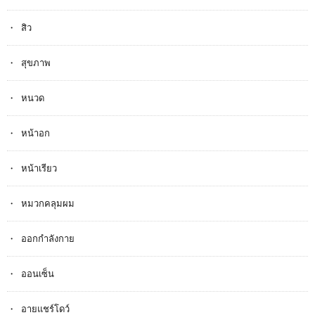
สิว
สุขภาพ
หนวด
หน้าอก
หน้าเรียว
หมวกคลุมผม
ออกกำลังกาย
ออนเซ็น
อายแชร์โดว์