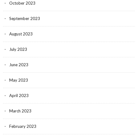
October 2023
September 2023
August 2023
July 2023
June 2023
May 2023
April 2023
March 2023
February 2023