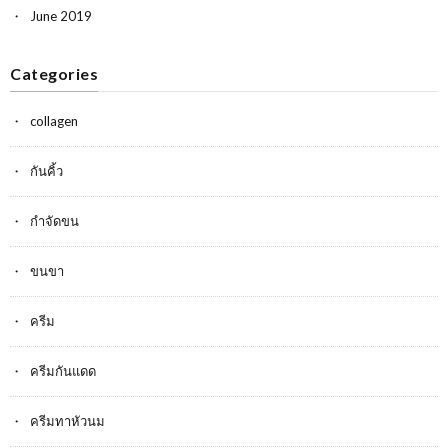
June 2019
Categories
collagen
กันคิ้ว
กำจัดขน
ขนขา
ครีม
ครีมกันแดด
ครีมทาหัวนม