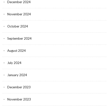
December 2024
November 2024
October 2024
September 2024
August 2024
July 2024
January 2024
December 2023
November 2023