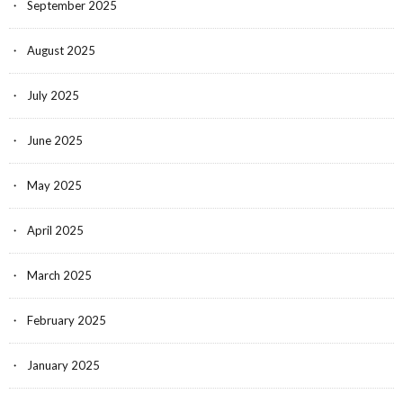
September 2025
August 2025
July 2025
June 2025
May 2025
April 2025
March 2025
February 2025
January 2025