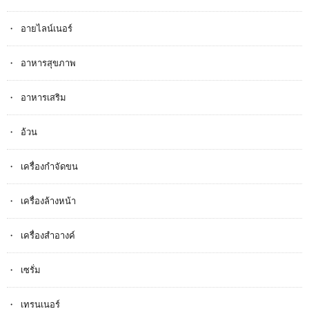
อายไลน์เนอร์
อาหารสุขภาพ
อาหารเสริม
อ้วน
เครื่องกำจัดขน
เครื่องล้างหน้า
เครื่องสำอางค์
เซรั่ม
เทรนเนอร์