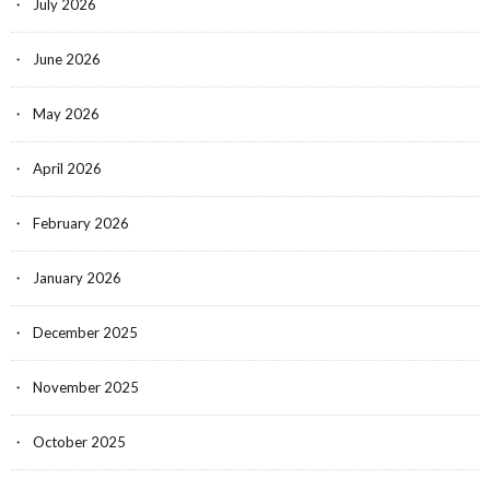
July 2026
June 2026
May 2026
April 2026
February 2026
January 2026
December 2025
November 2025
October 2025