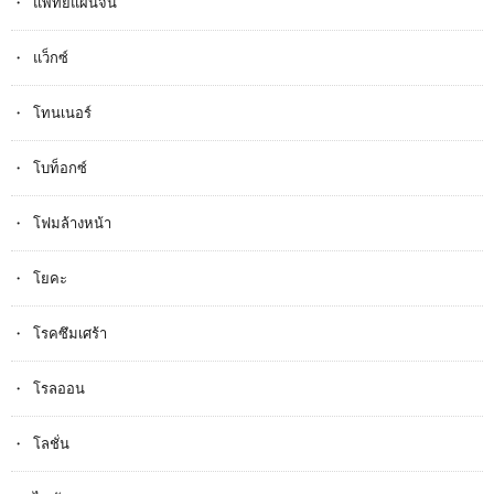
แพทย์แผนจีน
แว็กซ์
โทนเนอร์
โบท็อกซ์
โฟมล้างหน้า
โยคะ
โรคซึมเศร้า
โรลออน
โลชั่น