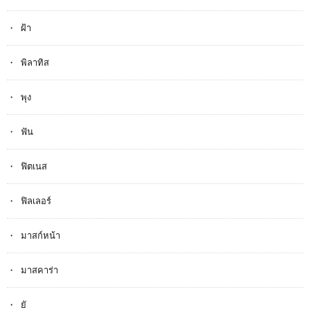
ฝ้า
พิลาทิส
พุง
ฟัน
ฟิตเนส
ฟิลเลอร์
มาสก์หน้า
มาสคาร่า
ยั