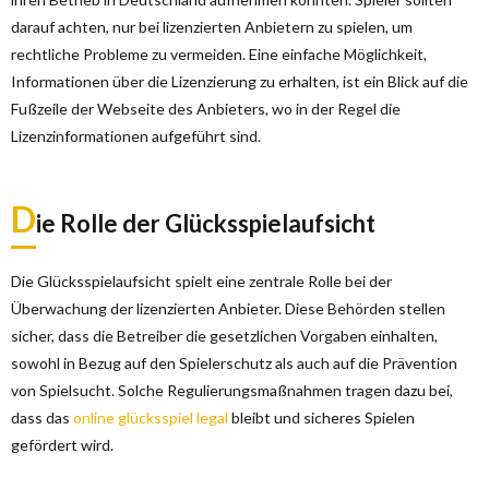
darauf achten, nur bei lizenzierten Anbietern zu spielen, um
rechtliche Probleme zu vermeiden. Eine einfache Möglichkeit,
Informationen über die Lizenzierung zu erhalten, ist ein Blick auf die
Fußzeile der Webseite des Anbieters, wo in der Regel die
Lizenzinformationen aufgeführt sind.
D
ie Rolle der Glücksspielaufsicht
Die Glücksspielaufsicht spielt eine zentrale Rolle bei der
Überwachung der lizenzierten Anbieter. Diese Behörden stellen
sicher, dass die Betreiber die gesetzlichen Vorgaben einhalten,
sowohl in Bezug auf den Spielerschutz als auch auf die Prävention
von Spielsucht. Solche Regulierungsmaßnahmen tragen dazu bei,
dass das
online glücksspiel legal
bleibt und sicheres Spielen
gefördert wird.