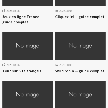
2026.08.06
2026.08.06
Jeux en ligne France —
Cliquez ici — guide complet
guide complet
2026.08.06
2026.08.06
Tout sur Site français
Wild robin — guide complet