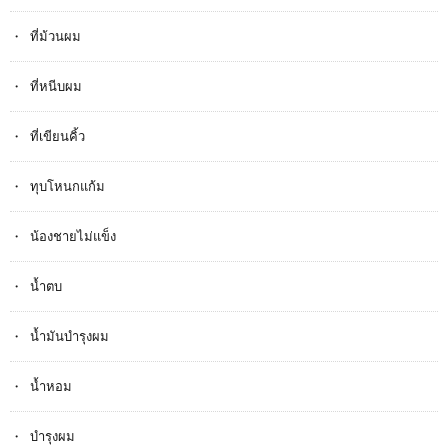
ที่ม้วนผม
ที่หนีบผม
ที่เขียนคิ้ว
ทุบโหนกแก้ม
น้องชายไม่แข็ง
น้ำตบ
น้ำมันบำรุงผม
น้ำหอม
บำรุงผม