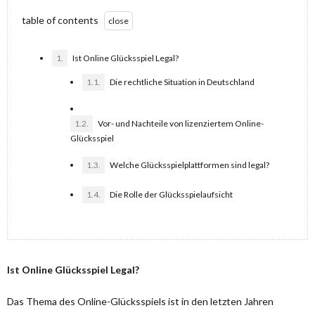
table of contents
1.
Ist Online Glücksspiel Legal?
1.1.
Die rechtliche Situation in Deutschland
1.2.
Vor- und Nachteile von lizenziertem Online-
Glücksspiel
1.3.
Welche Glücksspielplattformen sind legal?
1.4.
Die Rolle der Glücksspielaufsicht
Ist Online Glücksspiel Legal?
Das Thema des Online-Glücksspiels ist in den letzten Jahren