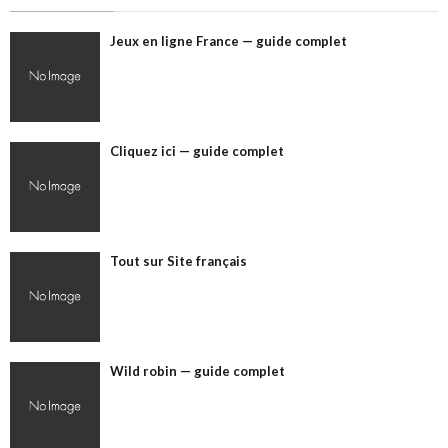
Jeux en ligne France — guide complet
Cliquez ici — guide complet
Tout sur Site français
Wild robin — guide complet