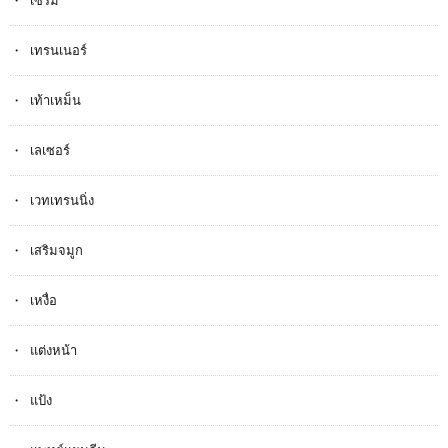
เทรนเนอร์
เท้าเหม็น
เลเซอร์
เวทเทรนนิ่ง
เสริมจมูก
เหงื่อ
แต่งหน้า
แป้ง