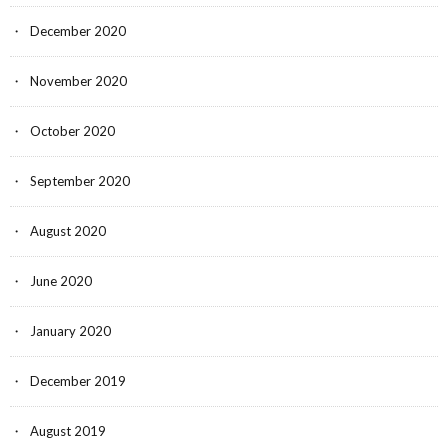
December 2020
November 2020
October 2020
September 2020
August 2020
June 2020
January 2020
December 2019
August 2019