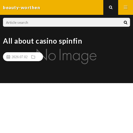
beauty-worthen
All about casino spinfin
2026.07.02