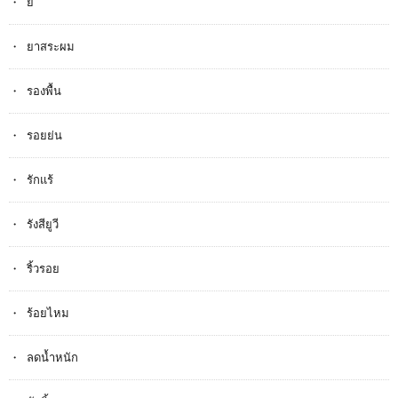
ยั
ยาสระผม
รองพื้น
รอยย่น
รักแร้
รังสียูวี
ริ้วรอย
ร้อยไหม
ลดน้ำหนัก