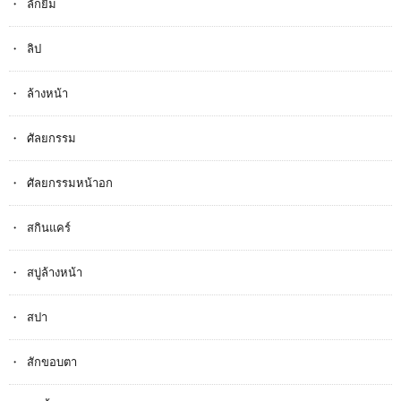
ลักยิ้ม
ลิป
ล้างหน้า
ศัลยกรรม
ศัลยกรรมหน้าอก
สกินแคร์
สบู่ล้างหน้า
สปา
สักขอบตา