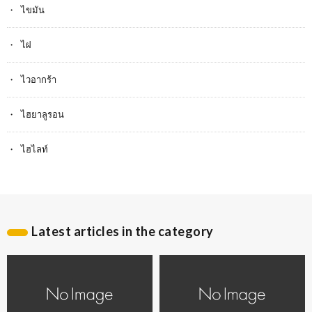
ไขมัน
ไฝ
ไวอากร้า
ไฮยาลูรอน
ไฮไลท์
Latest articles in the category