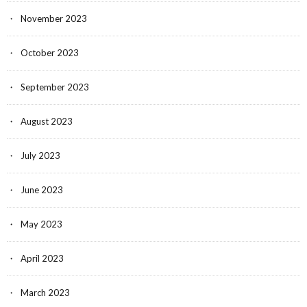
November 2023
October 2023
September 2023
August 2023
July 2023
June 2023
May 2023
April 2023
March 2023