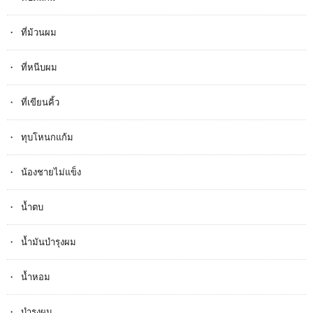
ที่ม้วนผม
ที่หนีบผม
ที่เขียนคิ้ว
ทุบโหนกแก้ม
น้องชายไม่แข็ง
น้ำตบ
น้ำมันบำรุงผม
น้ำหอม
บำรุงผม