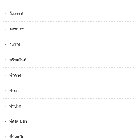
ตั้งครรภ​์
ต่อขนตา
ถุงยาง
ทรีทเม้นท์
ทำคาง
ทำตา
ทำปาก
ที่ดัดขนตา
ที่ปัดแก้ม