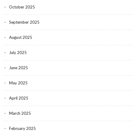
October 2025
September 2025
August 2025
July 2025
June 2025
May 2025
April 2025
March 2025
February 2025