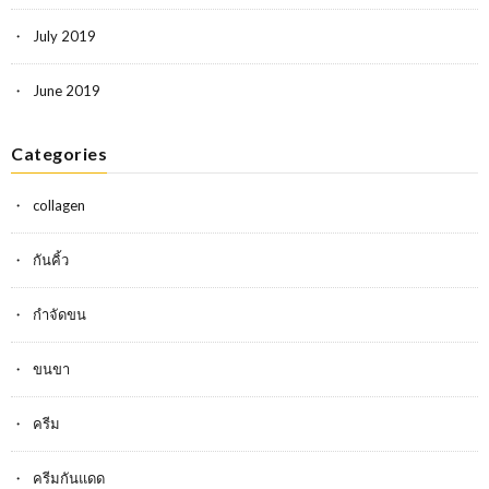
July 2019
June 2019
Categories
collagen
กันคิ้ว
กำจัดขน
ขนขา
ครีม
ครีมกันแดด